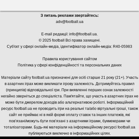
З питань реклами звертайтесь:
adv@football.ua
E-mail редакції:
info@football.ua
.
© 2025 football Всі права захищені.
Суб'єкт у сфері онлайн-медіа, і
дентифікатор онлайн-медіа: R40-05983
Правила користування сайтом
Політика у сфері конфіденційності та персональних даних
Матеріали сайту football.ua призначені для осіб старше 21 року (21+). Участь
в азартних іграх може викликати ігрову залежність. Дотримуйтесь правил
(принципів) відповідальної гри. При виявленні перших ознак залежності
негайно зверніться до спеціаліста. Пам'ятайте, що участь в азартних іграх не
може бути джерелом доходів або альтернативою роботі. Інформаційний
ресурс football.ua не проводить ігри на реальні та/або віртуальні гроші, також
сайт не приймає ні в якій формі оплату ставок та інших платежів, які
пов’язані/можуть бути пов’язані з азартними іграми, букмекерами чи
тоталізаторами. Будь-які матеріали на інформаційному ресурсі football.ua
публікуються виключно в інформаційних цілях.