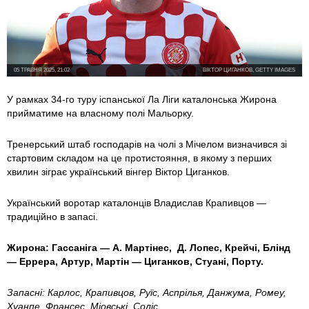
05 ТРАВНЯ 2025, 21:02
ВІКТОР ЦИГАНКОВ, GETTY IMAGES
У рамках 34-го туру іспанської Ла Ліги каталонська Жирона
прийматиме на власному полі Мальорку.
Тренерський штаб господарів на чолі з Мічелом визначився зі
стартовим складом на це протистояння, в якому з перших
хвилин зіграє український вінгер Віктор Циганков.
Український воротар каталонців Владислав Крапивцов —
традиційно в запасі.
Жирона: Гассаніга —
А. Мартінес, Д. Лопес, Крейчі, Блінд
— Еррера, Артур, Мартін — Циганков,
Стуані, Порту.
Запасні: Карлос, Крапивцов, Руїс, Аспрілья, Данжума, Ромеу,
Хуанпе, Франсес, Міовські,
Соліс.