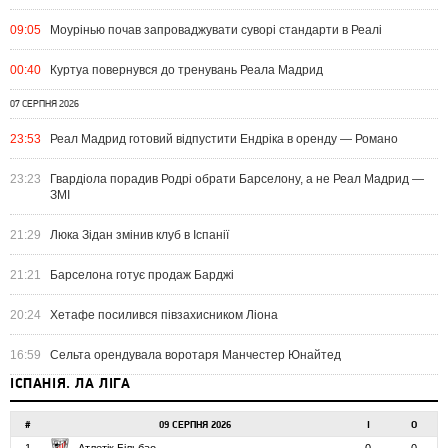
09:05
Моурінью почав запроваджувати суворі стандарти в Реалі
00:40
Куртуа повернувся до тренувань Реала Мадрид
07 СЕРПНЯ 2026
23:53
Реал Мадрид готовий відпустити Ендріка в оренду — Романо
23:23
Гвардіола порадив Родрі обрати Барселону, а не Реал Мадрид —
ЗМІ
21:29
Люка Зідан змінив клуб в Іспанії
21:21
Барселона готує продаж Барджі
20:24
Хетафе посилився півзахисником Ліона
16:59
Сельта орендувала воротаря Манчестер Юнайтед
ІСПАНІЯ. ЛА ЛІГА
#
09 СЕРПНЯ 2026
І
О