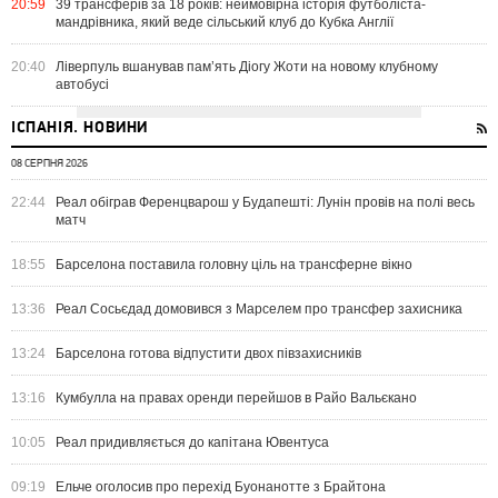
20:59
39 трансферів за 18 років: неймовірна історія футболіста-
мандрівника, який веде сільський клуб до Кубка Англії
20:40
Ліверпуль вшанував пам’ять Діогу Жоти на новому клубному
автобусі
ІСПАНІЯ. НОВИНИ
08 СЕРПНЯ 2026
22:44
Реал обіграв Ференцварош у Будапешті: Лунін провів на полі весь
матч
18:55
Барселона поставила головну ціль на трансферне вікно
13:36
Реал Сосьєдад домовився з Марселем про трансфер захисника
13:24
Барселона готова відпустити двох півзахисників
13:16
Кумбулла на правах оренди перейшов в Райо Вальєкано
10:05
Реал придивляється до капітана Ювентуса
09:19
Ельче оголосив про перехід Буонанотте з Брайтона