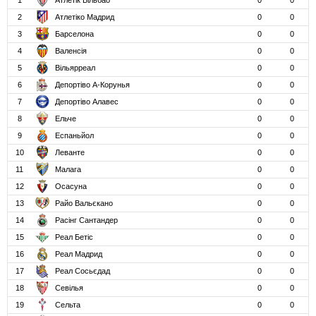
1
Атлетік Більбао
0
0
2
Атлетіко Мадрид
0
0
3
Барселона
0
0
4
Валенсія
0
0
5
Вільярреал
0
0
6
Депортіво А-Корунья
0
0
7
Депортіво Алавес
0
0
8
Ельче
0
0
9
Еспаньйол
0
0
10
Леванте
0
0
11
Малага
0
0
12
Осасуна
0
0
13
Райо Вальєкано
0
0
14
Расінг Сантандер
0
0
15
Реал Бетіс
0
0
16
Реал Мадрид
0
0
17
Реал Сосьєдад
0
0
18
Севілья
0
0
19
Сельта
0
0