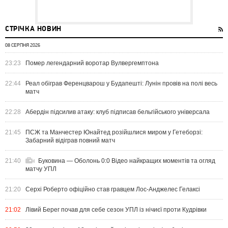
СТРІЧКА НОВИН
08 СЕРПНЯ 2026
23:23
Помер легендарний воротар Вулвергемптона
22:44
Реал обіграв Ференцварош у Будапешті: Лунін провів на полі весь
матч
22:28
Абердін підсилив атаку: клуб підписав бельгійського універсала
21:45
ПСЖ та Манчестер Юнайтед розійшлися миром у Гетеборзі:
Забарний відіграв повний матч
21:40
Буковина — Оболонь 0:0 Відео найкращих моментів та огляд
матчу УПЛ
21:20
Серхі Роберто офіційно став гравцем Лос-Анджелес Гелаксі
21:02
Лівий Берег почав для себе сезон УПЛ із нічиєї проти Кудрівки