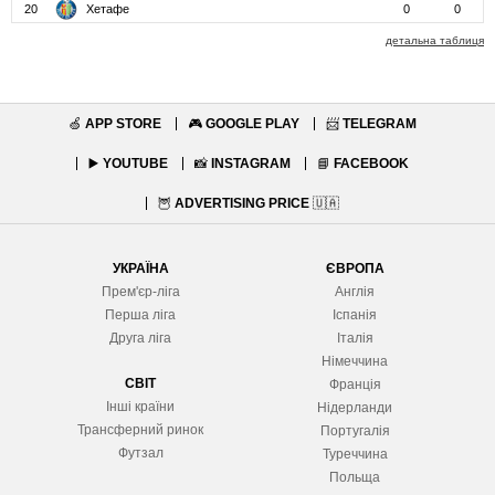
20
Хетафе
0
0
детальна таблиця
🍏
APP STORE
🎮
GOOGLE PLAY
📨
TELEGRAM
▶️
YOUTUBE
📸
INSTAGRAM
📘
FACEBOOK
🦉
ADVERTISING PRICE
🇺🇦
УКРАЇНА
ЄВРОПА
Прем'єр-ліга
Англія
Перша ліга
Іспанія
Друга ліга
Італія
Німеччина
СВІТ
Франція
Інші країни
Нідерланди
Трансферний ринок
Португалія
Футзал
Туреччина
Польща