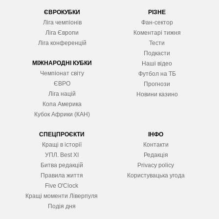
ЄВРОКУБКИ
РІЗНЕ
Ліга чемпіонів
Фан-сектор
Ліга Європ
и
Коментарі тижня
Ліга конференцій
Тести
Подкасти
МІЖНАРОДНІ КУБКИ
Наші відео
Чемпіонат світу
Футбол на ТБ
ЄВРО
Прогнози
Ліга націй
Новини казино
Копа Америка
Кубок Африки (КАН)
СПЕЦПРОЄКТИ
ІНФО
Кращі в історії
Контакти
УПЛ. Best XІ
Редакція
Битва редакцій
Privacy policy
Правила життя
Користувацька угода
Five O'Clock
Кращі моменти Ліверпуля
Подія дня