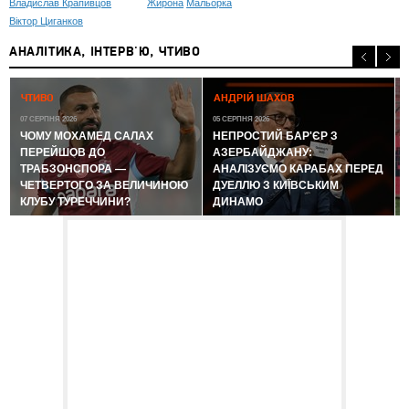
Владислав Крапивцов
Жирона
Мальорка
Віктор Циганков
АНАЛІТИКА, ІНТЕРВ'Ю, ЧТИВО
0
ЧТИВО
АНДРІЙ ШАХОВ
07 СЕРПНЯ 2026
05 СЕРПНЯ 2026
ЧОМУ МОХАМЕД САЛАХ
НЕПРОСТИЙ БАР'ЄР З
ПЕРЕЙШОВ ДО
АЗЕРБАЙДЖАНУ:
ТРАБЗОНСПОРА —
АНАЛІЗУЄМО КАРАБАХ ПЕРЕД
ЧЕТВЕРТОГО ЗА ВЕЛИЧИНОЮ
ДУЕЛЛЮ З КИЇВСЬКИМ
КЛУБУ ТУРЕЧЧИНИ?
ДИНАМО