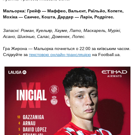
Мальорка:
Грейф — Маффео, Вальєнт, Раїльйо, Копете,
Мохіка — Санчес, Кошта, Дардер — Ларін, Родрігес.
Запасні:
Роман, Куельяр, Хауме,
Лато,
Маскарель, Мурікі,
Асано, Шикінью, Салас, Доменек, Лопес.
Гра Жирона — Мальорка почнеться о 22:00 за київським часом.
Слідкуйте за
текстовою онлайн-трансляцією
на Football.ua.