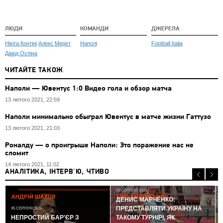
ЛЮДИ
КОМАНДИ
ДЖЕРЕЛА
Нікіта Контіні
Алекс Мерет
Наполі
Football Italia
Давід Оспіна
ЧИТАЙТЕ ТАКОЖ
Наполи — Ювентус 1:0 Видео гола и обзор матча
13 лютого 2021, 22:59
Наполи минимально обыграл Ювентус в матче жизни Гаттузо
13 лютого 2021, 21:03
Роналду — о проигрыше Наполи: Это поражение нас не
сломит
14 лютого 2021, 11:02
АНАЛІТИКА, ІНТЕРВ'Ю, ЧТИВО
05 СЕРПНЯ 2026
АНДРІЙ ШАХОВ
ГЛІБ АНДРУСЕНКО
ДЕНИС МАРЧЕНКО:
ПРЕДСТАВЛЯТИ УКРАЇНУ НА
05 СЕРПНЯ 2026
0
НЕПРОСТИЙ БАР'ЄР З
ТАКОМУ ТУРНІРІ, ЯК