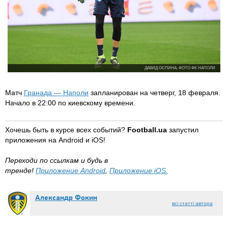
ДАВИД ОСПИНА, ФОТО ФК НАПОЛИ
Матч
Гранада — Наполи
запланирован на четверг, 18 февраля.
Начало в 22:00 по киевскому времени.
Хочешь быть в курсе всех событий?
Football.ua
запустил
приложения на Android и iOS!
​Переходи по ссылкам и будь в
тренде!
Приложение Android
,
Приложение iOS.
Александр Фокин
всі статті автора