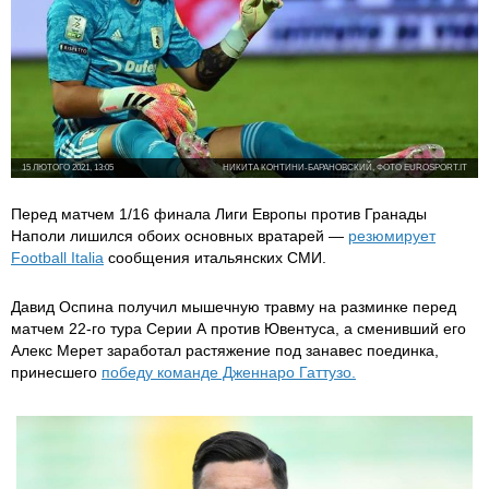
15 ЛЮТОГО 2021, 13:05
НИКИТА КОНТИНИ-БАРАНОВСКИЙ, ФОТО EUROSPORT.IT
Перед матчем 1/16 финала Лиги Европы против Гранады
Наполи лишился обоих основных вратарей —
резюмирует
Football Italia
сообщения итальянских СМИ.
Давид Оспина получил мышечную травму на разминке перед
матчем 22-го тура Серии А против Ювентуса, а сменивший его
Алекс Мерет заработал растяжение под занавес поединка,
принесшего
победу команде Дженнаро Гаттузо.