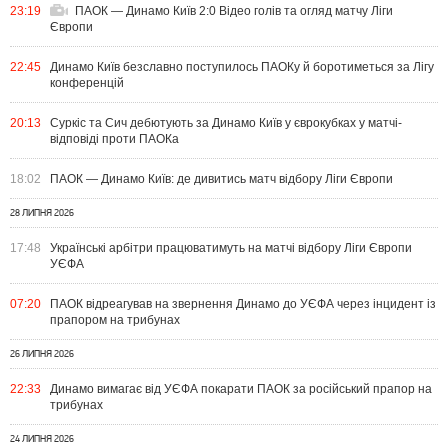
23:19
ПАОК — Динамо Київ 2:0 Відео голів та огляд матчу Ліги
Європи
22:45
Динамо Київ безславно поступилось ПАОКу й боротиметься за Лігу
конференцій
20:13
Суркіс та Сич дебютують за Динамо Київ у єврокубках у матчі-
відповіді проти ПАОКа
18:02
ПАОК — Динамо Київ: де дивитись матч відбору Ліги Європи
28 ЛИПНЯ 2026
17:48
Українські арбітри працюватимуть на матчі відбору Ліги Європи
УЄФА
07:20
ПАОК відреагував на звернення Динамо до УЄФА через інцидент із
прапором на трибунах
26 ЛИПНЯ 2026
22:33
Динамо вимагає від УЄФА покарати ПАОК за російський прапор на
трибунах
24 ЛИПНЯ 2026