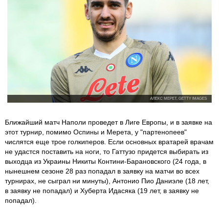
АЛЕКС МЕРЕТ, GETTY IMAGES
Ближайший матч Наполи проведет в Лиге Европы, и в заявке на
этот турнир, помимо Оспины и Мерета, у "партенопеев"
числятся еще трое голкиперов. Если основных вратарей врачам
не удастся поставить на ноги, то Гаттузо придется выбирать из
выходца из Украины Никиты Контини-Барановского (24 года, в
нынешнем сезоне 28 раз попадал в заявку на матчи во всех
турнирах, не сыграл ни минуты), Антонио Пио Даниэле (18 лет,
в заявку не попадал) и Хуберта Идасяка (19 лет, в заявку не
попадал).