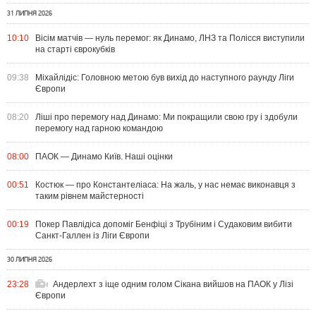
31 ЛИПНЯ 2026
10:10
Вісім матчів — нуль перемог: як Динамо, ЛНЗ та Полісся виступили
на старті єврокубків
09:38
Міхайлідіс: Головною метою був вихід до наступного раунду Ліги
Європи
08:20
Ліші про перемогу над Динамо: Ми покращили свою гру і здобули
перемогу над гарною командою
08:00
ПАОК — Динамо Київ. Наші оцінки
00:51
Костюк — про Константеліаса: На жаль, у нас немає виконавця з
таким рівнем майстерності
00:19
Покер Павлідіса допоміг Бенфіці з Трубіним і Судаковим вибити
Санкт-Галлен із Ліги Європи
30 ЛИПНЯ 2026
23:28
Андерлехт з іще одним голом Сікана вийшов на ПАОК у Лізі
Європи