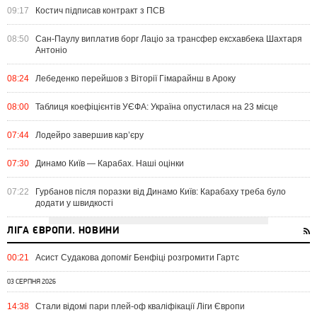
09:17
Костич підписав контракт з ПСВ
08:50
Сан-Паулу виплатив борг Лаціо за трансфер ексхавбека Шахтаря
Антоніо
08:24
Лебеденко перейшов з Віторії Гімарайнш в Ароку
08:00
Таблиця коефіцієнтів УЄФА: Україна опустилася на 23 місце
07:44
Лодейро завершив кар’єру
07:30
Динамо Київ — Карабах. Наші оцінки
07:22
Гурбанов після поразки від Динамо Київ: Карабаху треба було
додати у швидкості
ЛІГА ЄВРОПИ. НОВИНИ
00:21
Асист Судакова допоміг Бенфіці розгромити Гартс
03 СЕРПНЯ 2026
14:38
Стали відомі пари плей-оф кваліфікації Ліги Європи