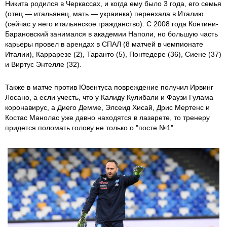
Никита родился в Черкассах, и когда ему было 3 года, его семья
(отец — итальянец, мать — украинка) переехала в Италию
(сейчас у него итальянское гражданство). С 2008 года Контини-
Барановский занимался в академии Наполи, но большую часть
карьеры провел в арендах в СПАЛ (8 матчей в чемпионате
Италии), Каррарезе (2), Таранто (5), Понтедере (36), Сиене (37)
и Виртус Энтелле (32).
Также в матче против Ювентуса повреждение получил Ирвинг
Лосано, а если учесть, что у Калиду Кулибали и Фаузи Гулама
коронавирус, а Диего Демме, Элсеид Хисай, Дрис Мертенс и
Костас Манолас уже давно находятся в лазарете, то тренеру
придется поломать голову не только о "посте №1".