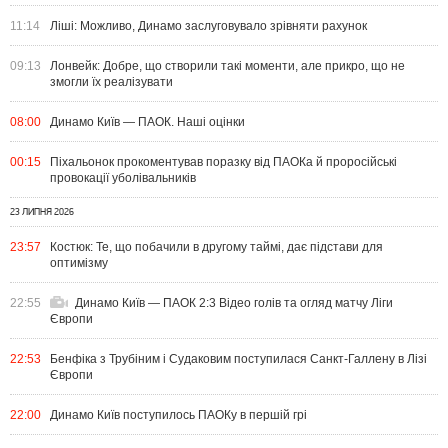
11:14
Ліші: Можливо, Динамо заслуговувало зрівняти рахунок
09:13
Лонвейк: Добре, що створили такі моменти, але прикро, що не
змогли їх реалізувати
08:00
Динамо Київ — ПАОК. Наші оцінки
00:15
Піхальонок прокоментував поразку від ПАОКа й проросійські
провокації уболівальників
23 ЛИПНЯ 2026
23:57
Костюк: Те, що побачили в другому таймі, дає підстави для
оптимізму
22:55
Динамо Київ — ПАОК 2:3 Відео голів та огляд матчу Ліги
Європи
22:53
Бенфіка з Трубіним і Судаковим поступилася Санкт-Галлену в Лізі
Європи
22:00
Динамо Київ поступилось ПАОКу в першій грі