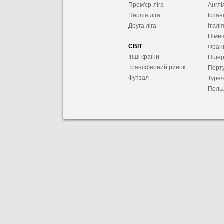
Прем'єр-ліга
Англі
Перша ліга
Іспан
Друга ліга
Італі
Німе
СВІТ
Фран
Інші країни
Ніде
Трансферний ринок
Порту
Футзал
Туре
Поль