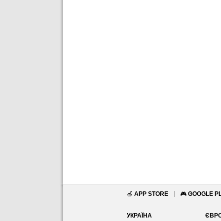
🍏
APP STORE
🎮
GOOGLE P
УКРАЇНА
ЄВР