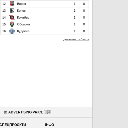
12
Верес
1
0
13
Колос
1
0
14
Кривбас
1
0
15
Оболонь
1
0
16
Кудрівка
1
0
детальна таблиця
🦉
ADVERTISING PRICE
🇺🇦
СПЕЦПРОЄКТИ
ІНФО