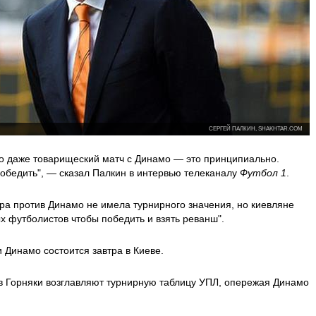
СЕРГЕЙ ПАЛКИН, SHAKHTAR.COM
что даже товарищеский матч с Динамо — это принципиально.
 победить", — сказал Палкин в интервью телеканалу
Футбол 1
.
гра против Динамо не имела турнирного значения, но киевляне
х футболистов чтобы победить и взять реванш".
Динамо состоится завтра в Киеве.
в Горняки возглавляют турнирную таблицу УПЛ, опережая Динамо