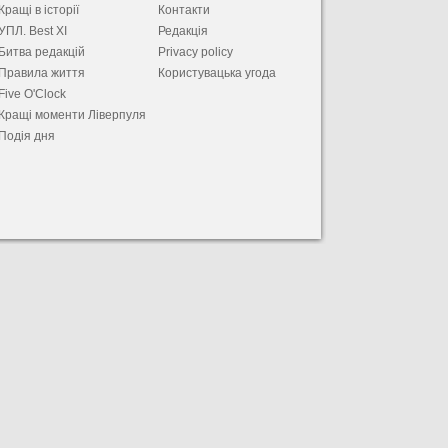
Кращі в історії
Контакти
УПЛ. Best XІ
Редакція
Битва редакцій
Privacy policy
Правила життя
Користувацька угода
Five O'Clock
Кращі моменти Ліверпуля
Подія дня