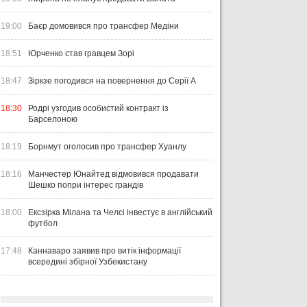
19:00
Баєр домовився про трансфер Медіни
18:51
Юрченко став гравцем Зорі
18:47
Зіркзе погодився на повернення до Серії А
18:30
Родрі узгодив особистий контракт із
Барселоною
18:19
Борнмут оголосив про трансфер Хуанлу
18:16
Манчестер Юнайтед відмовився продавати
Шешко попри інтерес грандів
18:00
Ексзірка Мілана та Челсі інвестує в англійський
футбол
17:48
Каннаваро заявив про витік інформації
всередині збірної Узбекистану