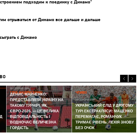
строением подходим к поединку с Динамо"
им отрываться от Динамо все дальше и дальше
 сыграть с Динамо
ИВО
05 СЕРПНЯ 2026
ГЛІБ АНДРУСЕНКО
ЧТИВО
ДЕНИС МАРЧЕНКО:
ПРЕДСТАВЛЯТИ УКРАЇНУ НА
04 СЕРПНЯ 2026
ТАКОМУ ТУРНІРІ, ЯК
УКРАЇНСЬКИЙ СЛІД У ДРУГОМУ
ЄВРО-2026, — ЦЕ ВЕЛИКА
ТУРІ ЕКСТРАКЛЯСИ: МАЦЕНКО
Д
ВІДПОВІДАЛЬНІСТЬ І
ПЕРЕМАГАЄ, РОМАНЧУК
ВОДНОЧАС ВЕЛИЧЕЗНА
ТРИМАЄ РІВЕНЬ, ЛЕХІЯ ЗНОВУ
ГОРДІСТЬ
БЕЗ ОЧОК