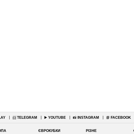
LAY
📨
TELEGRAM
▶️
YOUTUBE
📸
INSTAGRAM
📘
FACEBOOK
ОПА
ЄВРОКУБКИ
РІЗНЕ