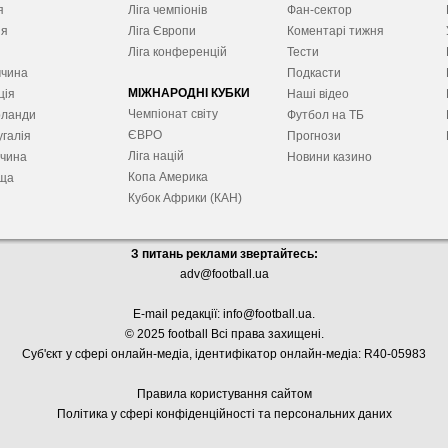
я
Ліга чемпіонів
Фан-сектор
ія
Ліга Європ
и
Коментарі тижня
я
Ліга конференцій
Тести
ччина
Подкасти
МІЖНАРОДНІ КУБКИ
ція
Наші відео
Чемпіонат світу
рланди
Футбол на ТБ
ЄВРО
галія
Прогнози
Ліга націй
ччина
Новини казино
Копа Америка
ща
Кубок Африки (КАН)
З питань реклами звертайтесь:
adv@football.ua
E-mail редакції:
info@football.ua
.
© 2025 football Всі права захищені.
Суб'єкт у сфері онлайн-медіа, і
дентифікатор онлайн-медіа: R40-05983
Правила користування сайтом
Політика у сфері конфіденційності та персональних даних