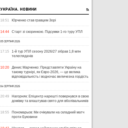
УКРАЇНА. НОВИНИ
18:51
Юрченко став гравцем Зорі
14:44
Старт зі скоринкою. Підсумки 1-го туру УПЛ
05 СЕРПНЯ 2026
17:15
1-й тур УПЛ сезону 2026/27 зібрав 1,8 млн
телеглядачів
10:20
Денис Марченко: Представляти Україну на
такому турнірі, як Євро-2026, — це велика
відповідальність і водночас величезна гордість
04 СЕРПНЯ 2026
13 грудня 2016, 18:53
20:49
Нагорняк: Епіцентр нарешті повернувся в свою
Беседин: точно выиграли бы Шахтер, если бы не было удаления
домівку та влаштував свято для вболівальників
18:55
Пономарьов: Ми очікували на складний матч
проти Буковини