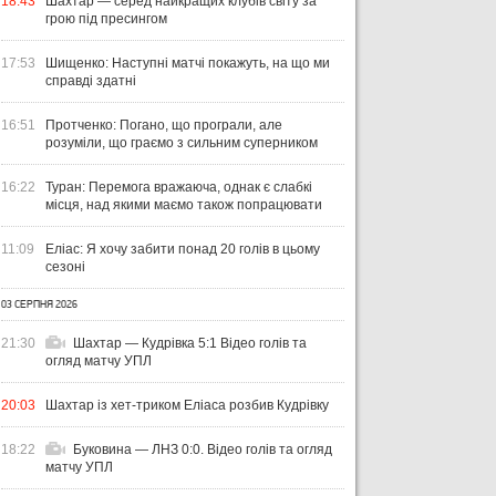
18:43
Шахтар — серед найкращих клубів світу за
грою під пресингом
17:53
Шищенко: Наступні матчі покажуть, на що ми
справді здатні
16:51
Протченко: Погано, що програли, але
розуміли, що граємо з сильним суперником
16:22
Туран: Перемога вражаюча, однак є слабкі
місця, над якими маємо також попрацювати
11:09
Еліас: Я хочу забити понад 20 голів в цьому
сезоні
03 СЕРПНЯ 2026
УКРАЇНА
ЛІГА ЄВРОПИ
ЧЕМ
21:30
Шахтар — Кудрівка 5:1 Відео голів та
ЧЕ
огляд матчу УПЛ
31 ЛИПНЯ 2026
ВІСІМ МАТЧІВ — НУЛЬ
29 Л
20:03
Шахтар із хет-триком Еліаса розбив Кудрівку
ПЕРЕМОГ: ЯК ДИНАМО, ЛНЗ ТА
НА
31 ЛИПНЯ 2026
УПЛ-2026/27. ПРЕДСТАВЛЕННЯ
ПОЛІССЯ ВИСТУПИЛИ НА
ПР
18:22
Буковина — ЛНЗ 0:0. Відео голів та огляд
КОМАНД
СТАРТІ ЄВРОКУБКІВ
FO
матчу УПЛ