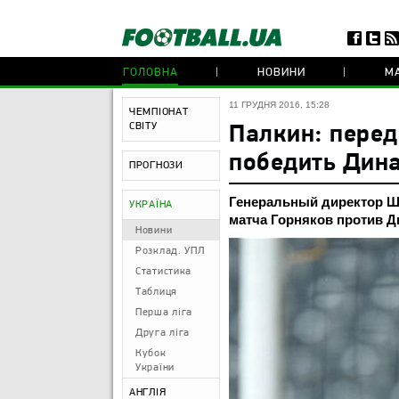
ГОЛОВНА
НОВИНИ
МА
11 ГРУДНЯ 2016, 15:28
ЧЕМПІОНАТ
СВІТУ
Палкин: перед
победить Дин
ПРОГНОЗИ
Генеральный директор Ш
УКРАЇНА
матча Горняков против Д
Новини
Розклад. УПЛ
Статистика
Таблиця
Перша ліга
Друга ліга
Кубок
України
АНГЛІЯ