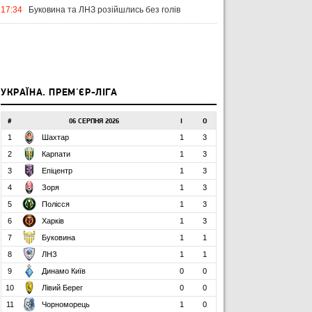
17:34
Буковина та ЛНЗ розійшлись без голів
УКРАЇНА. ПРЕМ'ЄР-ЛІГА
#
06 СЕРПНЯ 2026
І
О
1
Шахтар
1
3
2
Карпати
1
3
3
Епіцентр
1
3
4
Зоря
1
3
5
Полісся
1
3
6
Харків
1
3
7
Буковина
1
1
8
ЛНЗ
1
1
9
Динамо Київ
0
0
10
Лівий Берег
0
0
11
Чорноморець
1
0