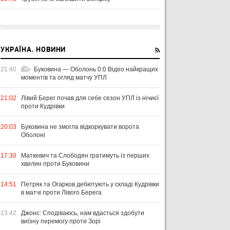
УКРАЇНА. НОВИНИ
21:40
Буковина — Оболонь 0:0 Відео найкращих
моментів та огляд матчу УПЛ
21:02
Лівий Берег почав для себе сезон УПЛ із нічиєї
проти Кудрівки
20:03
Буковина не змогла відкоркувати ворота
Оболоні
17:30
Маткевич та Слободян гратимуть із перших
хвилин проти Буковини
14:51
Петряк та Огарков дебютують у складі Кудрівки
в матчі проти Лівого Берега
13:42
Джонс: Сподіваюсь, нам вдасться здобути
виїзну перемогу проти Зорі