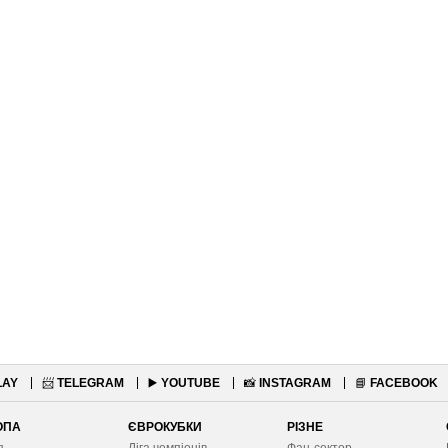
LAY
📨
TELEGRAM
▶️
YOUTUBE
📸
INSTAGRAM
📘
FACEBOOK
ОПА
ЄВРОКУБКИ
РІЗНЕ