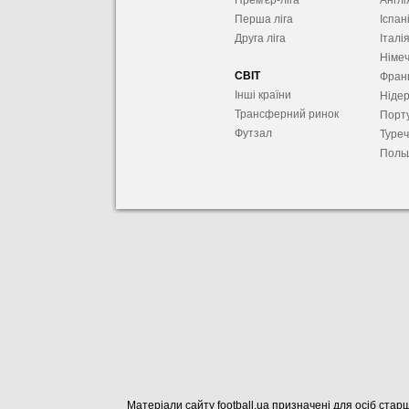
Прем'єр-ліга
Англі
Перша ліга
Іспан
Друга ліга
Італі
Німе
СВІТ
Фран
Інші країни
Ніде
Трансферний ринок
Порту
Футзал
Туре
Поль
Матеріали сайту football.ua призначені для осіб старш