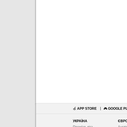
🍏
APP STORE
🎮
GOOGLE P
УКРАЇНА
ЄВР