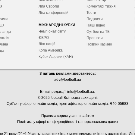
я
Ліга чемпіонів
Фан-сектор
ія
Ліга Європ
и
Коментарі тижня
я
Ліга конференцій
Тести
ччина
Подкасти
МІЖНАРОДНІ КУБКИ
ція
Наші відео
Чемпіонат світу
рланди
Футбол на ТБ
ЄВРО
галія
Прогнози
Ліга націй
ччина
Новини казино
Копа Америка
ща
Кубок Африки (КАН)
З питань реклами звертайтесь:
adv@football.ua
E-mail редакції:
info@football.ua
.
© 2025 football Всі права захищені.
Суб'єкт у сфері онлайн-медіа, і
дентифікатор онлайн-медіа: R40-05983
Правила користування сайтом
Політика у сфері конфіденційності та персональних даних
е 21 року (21+). Участь в азартних іграх може викликати ігрову залежність. Д