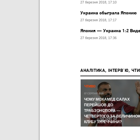
27 березня 2018, 17:10
Украина обыграла Японию
27 березня 2018, 17:17
Япония — Украина 1:2 Виде
27 березня 2018, 17:36
АНАЛІТИКА, ІНТЕРВ'Ю, ЧТ
Р,
ЧЕМПІОНАТ СВІТУ-2026:
ЧТИВО
ЧЕМПІОНАТ СВІТУ З ФУТБОЛУ
А КУДИ
07 СЕРПНЯ 2026
ЛИ
ЧОМУ МОХАМЕД САЛАХ
11 ЛИПНЯ 2026
ВІ
МЕРІНО І FIFA ЗНОВ ЦЕ
ПЕРЕЙШОВ ДО
ЗРОБИЛИ ТА УКЛАДКА ВІД
ТРАБЗОНСПОРА —
ОРОМ
ВІТСЕЛЯ: НАЙГАРЯЧІШІ
ЧЕТВЕРТОГО ЗА ВЕЛИЧИНО
МОМЕНТИ ДНЯ
КЛУБУ ТУРЕЧЧИНИ?