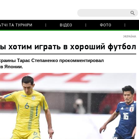
ТЧІ ТА ТУРНІРИ
ВІДЕО
ФОТО
УКРАЇНА
ы хотим играть в хороший футбол
краины Тарас Степаненко прокомментировал
в Японии.