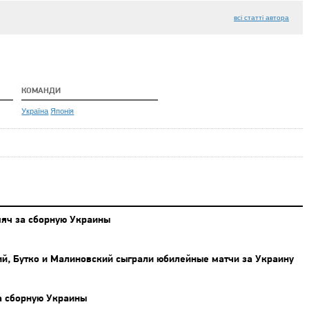
всі статті автора
КОМАНДИ
Україна
Японія
яч за сборную Украины
ий, Бутко и Малиновский сыграли юбилейные матчи за Украину
за сборную Украины