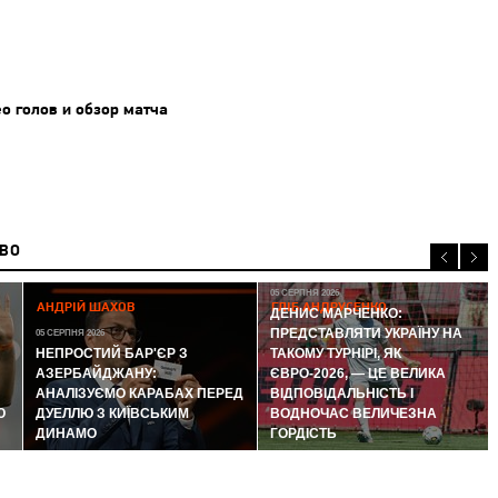
о голов и обзор матча
ИВО
05 СЕРПНЯ 2026
АНДРІЙ ШАХОВ
ГЛІБ АНДРУСЕНКО
ДЕНИС МАРЧЕНКО:
ПРЕДСТАВЛЯТИ УКРАЇНУ НА
05 СЕРПНЯ 2026
НЕПРОСТИЙ БАР'ЄР З
ТАКОМУ ТУРНІРІ, ЯК
АЗЕРБАЙДЖАНУ:
ЄВРО-2026, — ЦЕ ВЕЛИКА
АНАЛІЗУЄМО КАРАБАХ ПЕРЕД
ВІДПОВІДАЛЬНІСТЬ І
Ю
ДУЕЛЛЮ З КИЇВСЬКИМ
ВОДНОЧАС ВЕЛИЧЕЗНА
ДИНАМО
ГОРДІСТЬ