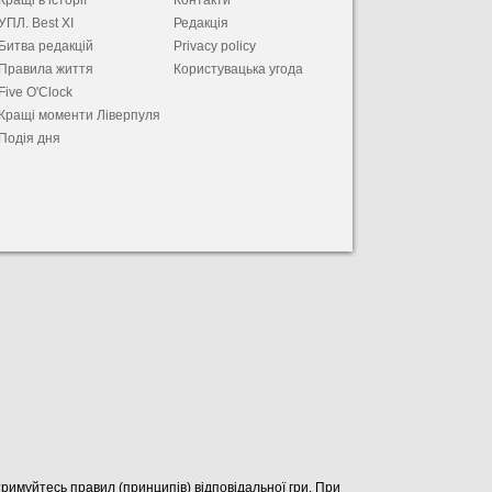
Кращі в історії
Контакти
УПЛ. Best XІ
Редакція
Битва редакцій
Privacy policy
Правила життя
Користувацька угода
Five O'Clock
Кращі моменти Ліверпуля
Подія дня
отримуйтесь правил (принципів) відповідальної гри. При