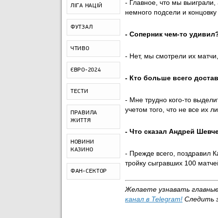
- Главное, что мы выиграли,
ЛІГА НАЦІЙ
немного подсели и концовку
ФУТЗАЛ
- Соперник чем-то удивил
ЧТИВО
- Нет, мы смотрели их матчи,
ЄВРО-2024
- Кто больше всего доста
ТЕСТИ
- Мне трудно кого-то выдел
учетом того, что не все их л
ПРАВИЛА
ЖИТТЯ
- Что сказал Андрей Шевч
НОВИНИ
КАЗИНО
- Прежде всего, поздравил 
тройку сыгравших 100 матче
ФАН-СЕКТОР
Желаете узнавать главны
канал в
Telegram
!
Следить 