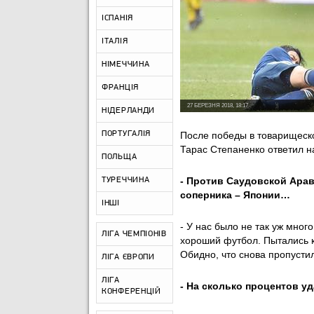
ІСПАНІЯ
ІТАЛІЯ
НІМЕЧЧИНА
ФРАНЦІЯ
27 БЕРЕЗНЯ 2018, 18:17
НІДЕРЛАНДИ
ПОРТУГАЛІЯ
После победы в товарищеско
Тарас Степаненко ответил н
ПОЛЬЩА
- Против Саудовской Арав
ТУРЕЧЧИНА
соперника – Японии…
ІНШІ
- У нас было не так уж мног
ЛІГА ЧЕМПІОНІВ
хороший футбол. Пытались к
Обидно, что снова пропусти
ЛІГА ЄВРОПИ
ЛІГА
- На сколько процентов у
КОНФЕРЕНЦІЙ