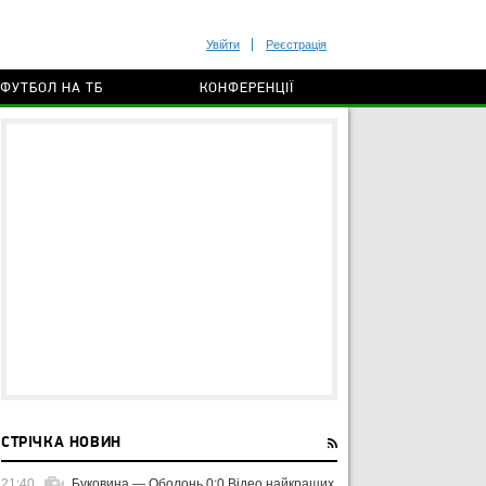
Увійти
Реєстрація
ФУТБОЛ НА ТБ
КОНФЕРЕНЦІЇ
СТРІЧКА НОВИН
21:40
Буковина — Оболонь 0:0 Відео найкращих