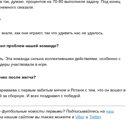
 а так, думаю, процентов на 70-80 выполнили задачу. Под конец
 немного смазали.
?
 знали, как они играют, так что удивить нас не удалось.
вил проблем нашей команде?
ить. Эта команда сильна коллективными действиями, особенно с
идеры участвовали в игре.
енко после матча?
Караваева с первым забитым мячом и Ротаня с тем, что он вошел в
й за сборную. И всех поздравил с победой.
е футбольные новости первыми?
Подписывайтесь на
наш
за нашим сайтом вы также можете в
Viber
и
Twitter
.