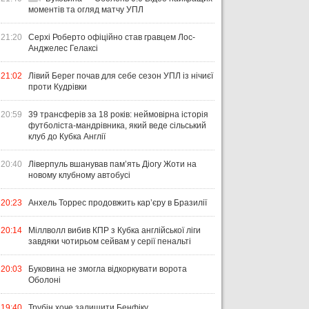
моментів та огляд матчу УПЛ
21:20
Серхі Роберто офіційно став гравцем Лос-
Анджелес Гелаксі
21:02
Лівий Берег почав для себе сезон УПЛ із нічиєї
проти Кудрівки
20:59
39 трансферів за 18 років: неймовірна історія
футболіста-мандрівника, який веде сільський
клуб до Кубка Англії
20:40
Ліверпуль вшанував пам’ять Діогу Жоти на
новому клубному автобусі
20:23
Анхель Торрес продовжить кар’єру в Бразилії
20:14
Міллволл вибив КПР з Кубка англійської ліги
завдяки чотирьом сейвам у серії пенальті
20:03
Буковина не змогла відкоркувати ворота
Оболоні
19:40
Трубін хоче залишити Бенфіку