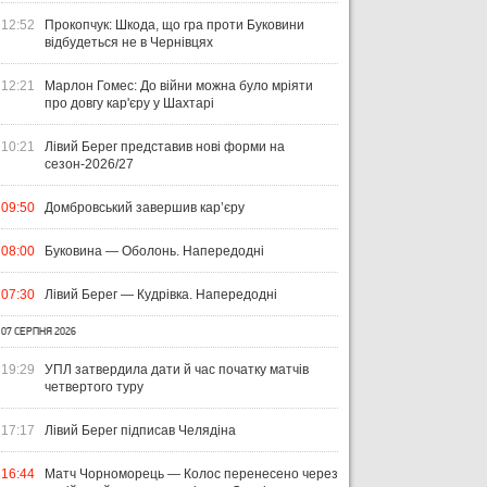
12:52
Прокопчук: Шкода, що гра проти Буковини
відбудеться не в Чернівцях
12:21
Марлон Гомес: До війни можна було мріяти
про довгу кар'єру у Шахтарі
10:21
Лівий Берег представив нові форми на
сезон-2026/27
09:50
Домбровський завершив кар’єру
08:00
Буковина — Оболонь. Напередодні
07:30
Лівий Берег — Кудрівка. Напередодні
07 СЕРПНЯ 2026
19:29
УПЛ затвердила дати й час початку матчів
четвертого туру
17:17
Лівий Берег підписав Челядіна
16:44
Матч Чорноморець — Колос перенесено через