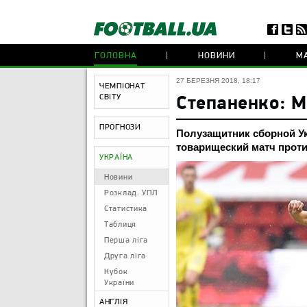
ГОЛОВНА
НОВИНИ
МА
27 БЕРЕЗНЯ 2018, 18:17
ЧЕМПІОНАТ
СВІТУ
Степаненко: М
ПРОГНОЗИ
Полузащитник сборной У
товарищеский матч проти
УКРАЇНА
Новини
Розклад. УПЛ
Статистика
Таблиця
Перша ліга
Друга ліга
Кубок
України
АНГЛІЯ