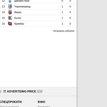
12
Динамо Київ
0
0
13
Чорноморець
1
0
14
Верес
1
0
15
Колос
1
0
16
Кривбас
1
0
детальна таблиця
🦉
ADVERTISING PRICE
🇺🇦
СПЕЦПРОЄКТИ
ІНФО