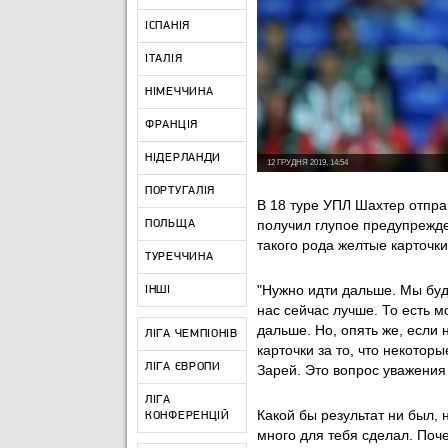
ІСПАНІЯ
ІТАЛІЯ
НІМЕЧЧИНА
ФРАНЦІЯ
НІДЕРЛАНДИ
12 ГРУДНЯ 2019, 14:54
ПОРТУГАЛІЯ
В
18 туре УПЛ Шахтер отправ
получил глупое предупрежде
ПОЛЬЩА
такого рода желтые карточки
ТУРЕЧЧИНА
"Нужно идти дальше. Мы буде
ІНШІ
нас сейчас лучше. То есть 
дальше. Но, опять же, если
ЛІГА ЧЕМПІОНІВ
карточки за то, что некотор
ЛІГА ЄВРОПИ
Зарей. Это вопрос уважения 
ЛІГА
Какой бы результат ни был, 
КОНФЕРЕНЦІЙ
много для тебя сделал. Поч