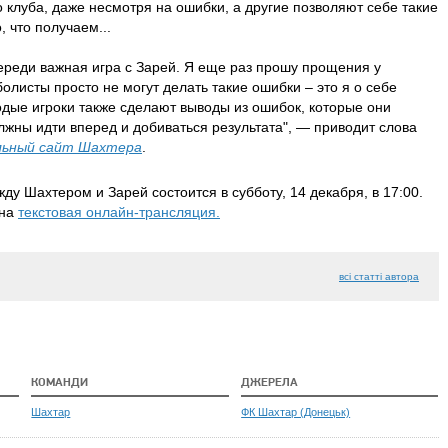
го клуба, даже несмотря на ошибки, а другие позволяют себе такие
, что получаем...
переди важная игра с Зарей. Я еще раз прошу прощения у
листы просто не могут делать такие ошибки – это я о себе
одые игроки также сделают выводы из ошибок, которые они
лжны идти вперед и добиваться результата", — при
водит слова
льный сайт Шахтера
.
у Шахтером и Зарей состоится в субботу, 14 декабря, в 17:00.
пна
текстовая онлайн-трансляция.
всі статті автора
КОМАНДИ
ДЖЕРЕЛА
Шахтар
ФК Шахтар (Донецьк)