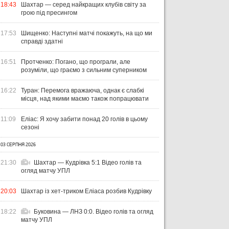
18:43
Шахтар — серед найкращих клубів світу за
грою під пресингом
17:53
Шищенко: Наступні матчі покажуть, на що ми
справді здатні
16:51
Протченко: Погано, що програли, але
розуміли, що граємо з сильним суперником
16:22
Туран: Перемога вражаюча, однак є слабкі
місця, над якими маємо також попрацювати
11:09
Еліас: Я хочу забити понад 20 голів в цьому
сезоні
03 СЕРПНЯ 2026
УКРАЇНА
ЛІГА ЄВРОПИ
ЧЕМ
21:30
Шахтар — Кудрівка 5:1 Відео голів та
ЧЕ
огляд матчу УПЛ
31 ЛИПНЯ 2026
20:03
Шахтар із хет-триком Еліаса розбив Кудрівку
ВІСІМ МАТЧІВ — НУЛЬ
29 Л
ПЕРЕМОГ: ЯК ДИНАМО, ЛНЗ ТА
НА
31 ЛИПНЯ 2026
УПЛ-2026/27. ПРЕДСТАВЛЕННЯ
ПОЛІССЯ ВИСТУПИЛИ НА
ПР
18:22
Буковина — ЛНЗ 0:0. Відео голів та огляд
КОМАНД
СТАРТІ ЄВРОКУБКІВ
FO
матчу УПЛ