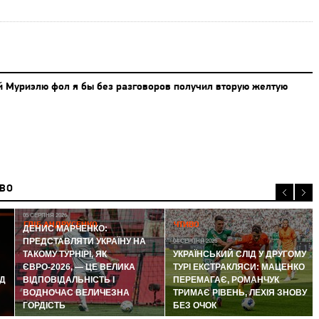
й Муриэлю фол я бы без разговоров получил вторую желтую
ИВО
05 СЕРПНЯ 2026
ГЛІБ АНДРУСЕНКО
ЧТИВО
ДЕНИС МАРЧЕНКО:
ПРЕДСТАВЛЯТИ УКРАЇНУ НА
04 СЕРПНЯ 2026
ТАКОМУ ТУРНІРІ, ЯК
УКРАЇНСЬКИЙ СЛІД У ДРУГОМУ
ЄВРО-2026, — ЦЕ ВЕЛИКА
ТУРІ ЕКСТРАКЛЯСИ: МАЦЕНКО
Д
ВІДПОВІДАЛЬНІСТЬ І
ПЕРЕМАГАЄ, РОМАНЧУК
ВОДНОЧАС ВЕЛИЧЕЗНА
ТРИМАЄ РІВЕНЬ, ЛЕХІЯ ЗНОВУ
ГОРДІСТЬ
БЕЗ ОЧОК