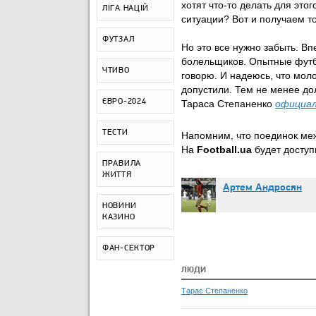
хотят что-то делать для это
ЛІГА НАЦІЙ
ситуации? Вот и получаем то
ФУТЗАЛ
Но это все нужно забыть. В
болельщиков. Опытные футбо
ЧТИВО
говорю. И надеюсь, что мол
допустили. Тем не менее до
ЄВРО-2024
Тараса Степаненко
официа
ТЕСТИ
Напомним, что поединок межд
На
Football.ua
будет досту
ПРАВИЛА
ЖИТТЯ
Артем Андросян
НОВИНИ
КАЗИНО
ФАН-СЕКТОР
ЛЮДИ
Тарас Степаненко