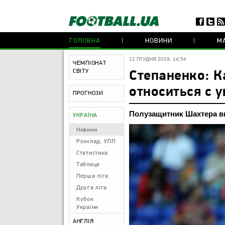
ГОЛОВНА
НОВИНИ
МА
12 ГРУДНЯ 2019, 14:54
ЧЕМПІОНАТ
СВІТУ
Степаненко: К
относиться с 
ПРОГНОЗИ
Полузащитник Шахтера в
УКРАЇНА
Новини
Розклад. УПЛ
Статистика
Таблиця
Перша ліга
Друга ліга
Кубок
України
АНГЛІЯ