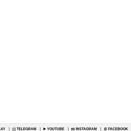
LAY
📨
TELEGRAM
▶️
YOUTUBE
📸
INSTAGRAM
📘
FACEBOOK