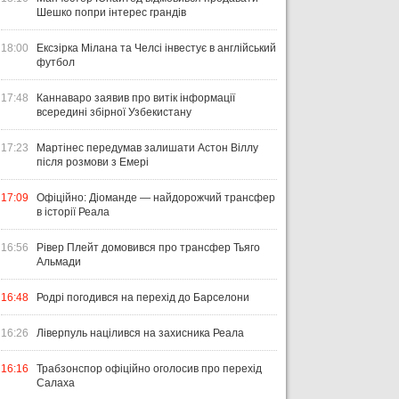
Шешко попри інтерес грандів
18:00
Ексзірка Мілана та Челсі інвестує в англійський
футбол
17:48
Каннаваро заявив про витік інформації
всередині збірної Узбекистану
17:23
Мартінес передумав залишати Астон Віллу
після розмови з Емері
17:09
Офіційно: Діоманде — найдорожчий трансфер
в історії Реала
16:56
Рівер Плейт домовився про трансфер Тьяго
Альмади
16:48
Родрі погодився на перехід до Барселони
16:26
Ліверпуль націлився на захисника Реала
16:16
Трабзонспор офіційно оголосив про перехід
Салаха