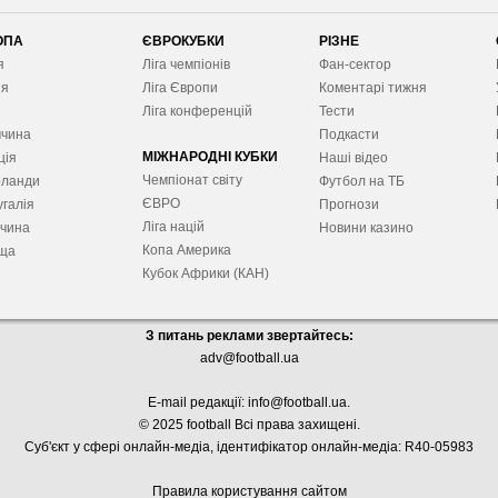
ОПА
ЄВРОКУБКИ
РІЗНЕ
я
Ліга чемпіонів
Фан-сектор
ія
Ліга Європ
и
Коментарі тижня
я
Ліга конференцій
Тести
ччина
Подкасти
МІЖНАРОДНІ КУБКИ
ція
Наші відео
Чемпіонат світу
рланди
Футбол на ТБ
ЄВРО
галія
Прогнози
Ліга націй
ччина
Новини казино
Копа Америка
ща
Кубок Африки (КАН)
З питань реклами звертайтесь:
adv@football.ua
E-mail редакції:
info@football.ua
.
© 2025 football Всі права захищені.
Суб'єкт у сфері онлайн-медіа, і
дентифікатор онлайн-медіа: R40-05983
Правила користування сайтом