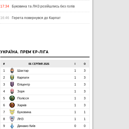
17:34
Буковина та ЛНЗ розійшлись без голів
16:46
Герета повернувся до Карпат
УКРАЇНА. ПРЕМ'ЄР-ЛІГА
#
06 СЕРПНЯ 2026
І
О
1
Шахтар
1
3
2
Карпати
1
3
3
Епіцентр
1
3
4
Зоря
1
3
5
Полісся
1
3
6
Харків
1
3
7
Буковина
1
1
8
ЛНЗ
1
1
9
Динамо Київ
0
0