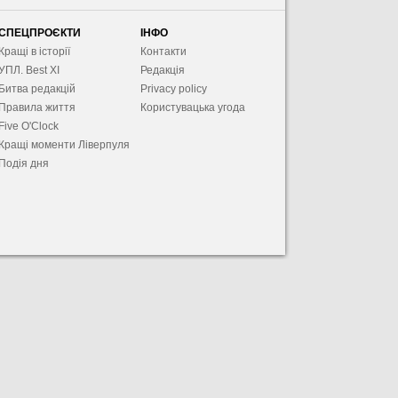
СПЕЦПРОЄКТИ
ІНФО
Кращі в історії
Контакти
УПЛ. Best XІ
Редакція
Битва редакцій
Privacy policy
Правила життя
Користувацька угода
Five O'Clock
Кращі моменти Ліверпуля
Подія дня