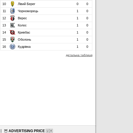
10
Лівий Берег
0
0
11
Чорноморець
1
0
12
Верес
1
0
13
Колос
1
0
14
Кривбас
1
0
15
Оболонь
1
0
16
Кудрівка
1
0
детальна таблиця
🦉
ADVERTISING PRICE
🇺🇦