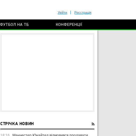
Увійти
Реєстрація
ФУТБОЛ НА ТБ
КОНФЕРЕНЦІЇ
СТРІЧКА НОВИН
18:16
Манчестер Юнайтед відмовився продавати