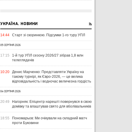
УКРАЇНА. НОВИНИ
14:44
Старт зі скоринкою. Підсумки 1-го туру УПЛ
05 СЕРПНЯ 2026
17:15
1-й тур УПЛ сезону 2026/27 зібрав 1,8 млн
телеглядачів
10:20
Денис Марченко: Представляти Україну на
такому турнірі, як Євро-2026, — це велика
відповідальність і водночас величезна гордість
04 СЕРПНЯ 2026
20:49
Нагорняк: Епіцентр нарешті повернувся в свою
домівку та влаштував свято для вболівальників
18:55
Пономарьов: Ми очікували на складний матч
проти Буковини