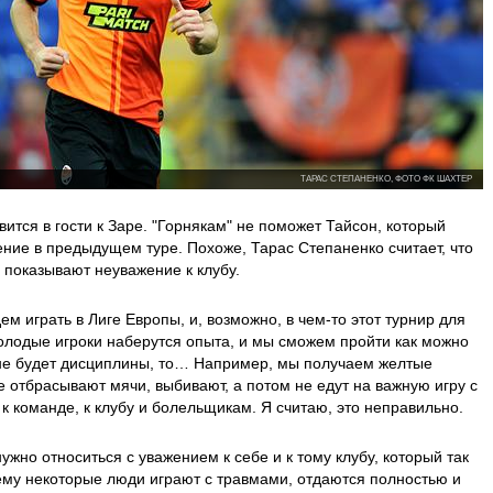
ТАРАС СТЕПАНЕНКО, ФОТО ФК ШАХТЕР
ится в гости к Заре. "Горнякам" не поможет Тайсон, который
ние в предыдущем туре. Похоже, Тарас Степаненко считает, что
 показывают неуважение к клубу.
м играть в Лиге Европы, и, возможно, в чем-то этот турнир для
молодые игроки наберутся опыта, и мы сможем пройти как можно
 не будет дисциплины, то… Например, мы получаем желтые
ые отбрасывают мячи, выбивают, а потом не едут на важную игру с
к команде, к клубу и болельщикам. Я считаю, это неправильно.
нужно относиться с уважением к себе и к тому клубу, который так
ему некоторые люди играют с травмами, отдаются полностью и