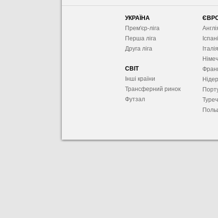
УКРАЇНА
ЄВР
Прем'єр-ліга
Англі
Перша ліга
Іспан
Друга ліга
Італі
Німе
СВІТ
Фран
Інші країни
Ніде
Трансферний ринок
Порту
Футзал
Туре
Поль