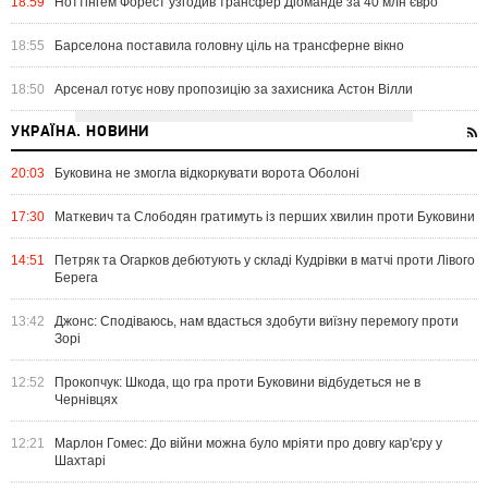
18:59
Ноттінгем Форест узгодив трансфер Діоманде за 40 млн євро
18:55
Барселона поставила головну ціль на трансферне вікно
18:50
Арсенал готує нову пропозицію за захисника Астон Вілли
УКРАЇНА. НОВИНИ
20:03
Буковина не змогла відкоркувати ворота Оболоні
17:30
Маткевич та Слободян гратимуть із перших хвилин проти Буковини
14:51
Петряк та Огарков дебютують у складі Кудрівки в матчі проти Лівого
Берега
13:42
Джонс: Сподіваюсь, нам вдасться здобути виїзну перемогу проти
Зорі
12:52
Прокопчук: Шкода, що гра проти Буковини відбудеться не в
Чернівцях
12:21
Марлон Гомес: До війни можна було мріяти про довгу кар'єру у
Шахтарі