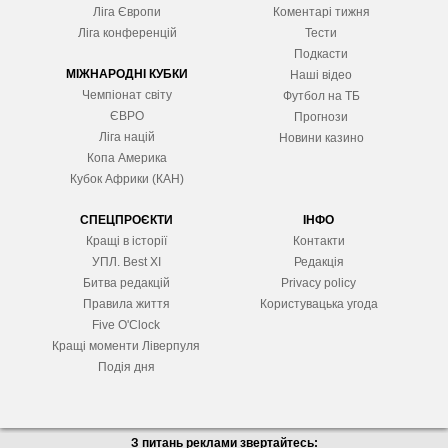
Ліга Європ
и
Коментарі тижня
Ліга конференцій
Тести
Подкасти
МІЖНАРОДНІ КУБКИ
Наші відео
Чемпіонат світу
Футбол на ТБ
ЄВРО
Прогнози
Ліга націй
Новини казино
Копа Америка
Кубок Африки (КАН)
СПЕЦПРОЄКТИ
ІНФО
Кращі в історії
Контакти
УПЛ. Best XІ
Редакція
Битва редакцій
Privacy policy
Правила життя
Користувацька угода
Five O'Clock
Кращі моменти Ліверпуля
Подія дня
З питань реклами звертайтесь: