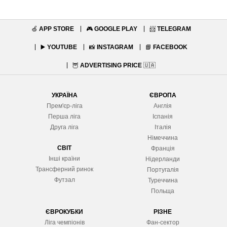
🍏
APP STORE
🎮
GOOGLE PLAY
📨
TELEGRAM
▶️
YOUTUBE
📸
INSTAGRAM
📘
FACEBOOK
🦉
ADVERTISING PRICE
🇺🇦
УКРАЇНА
ЄВРОПА
Прем'єр-ліга
Англія
Перша ліга
Іспанія
Друга ліга
Італія
Німеччина
СВІТ
Франція
Інші країни
Нідерланди
Трансферний ринок
Португалія
Футзал
Туреччина
Польща
ЄВРОКУБКИ
РІЗНЕ
Ліга чемпіонів
Фан-сектор