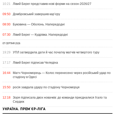
10:21
Лівий Берег представив нові форми на сезон-2026/27
09:50
Домбровський завершив кар’єру
08:00
Буковина — Оболонь. Напередодні
07:30
Лівий Берег — Кудрівка. Напередодні
07 СЕРПНЯ 2026
19:29
УПЛ затвердила дати й час початку матчів четвертого туру
17:17
Лівий Берег підписав Челядіна
16:44
Матч Чорноморець — Колос перенесено через російський удар по
стадіону в Одесі
15:50
росія завдала удару по стадіону Чорноморця
12:18
Зоря підписала двох новачків: до команди приєдналися Італо та
Сердюк
УКРАЇНА. ПРЕМ'ЄР-ЛІГА