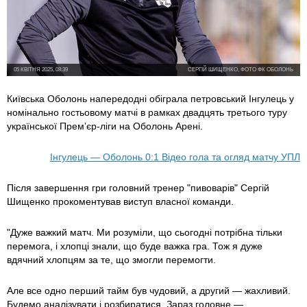
05 КВІТНЯ 2025, 08:39
СЕРГІЙ ШИЩЕНКО, ФОТО ФК ОБОЛОНЬ
Київська Оболонь напередодні обіграла петровський Інгулець у
номінально гостьовому матчі в рамках двадцять третього туру
української Прем’єр-ліги на Оболонь Арені.
Інгулець — Оболонь 0:1 Відео гола та огляд матчу УПЛ
Після завершення гри головний тренер "пивоварів" Сергій
Шищенко прокоментував виступ власної команди.
"Дуже важкий матч. Ми розуміли, що сьогодні потрібна тільки
перемога, і хлопці знали, що буде важка гра. Тож я дуже
вдячний хлопцям за те, що змогли перемогти.
Але все одно перший тайм був чудовий, а другий — жахливий.
Будемо аналізувати і розбиратися. Зараз головне —