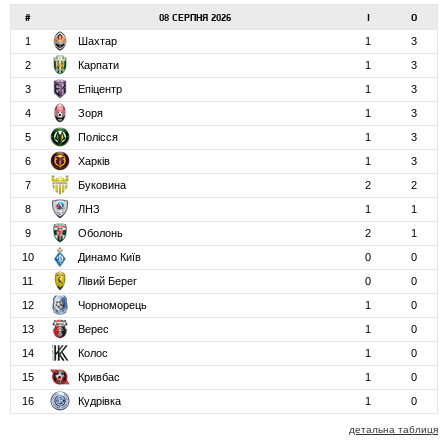
#
08 СЕРПНЯ 2026
І
О
1
Шахтар
1
3
2
Карпати
1
3
3
Епіцентр
1
3
4
Зоря
1
3
5
Полісся
1
3
6
Харків
1
3
7
Буковина
2
2
8
ЛНЗ
1
1
9
Оболонь
2
1
10
Динамо Київ
0
0
11
Лівий Берег
0
0
12
Чорноморець
1
0
13
Верес
1
0
14
Колос
1
0
15
Кривбас
1
0
16
Кудрівка
1
0
детальна таблиця