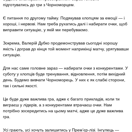
підготуватись до гри з Чорноморцем.
Є питання по другому тайму. Подякував хлопцям за емоції — і
хороші, і нервові. Нам треба рухатись далі і набирати очки, щоб
виправити ситуацію, у якій ми перебуваємо.
Зокрема, Валерій Дубко продемонстрував сьогодні хорошу
якість і дограв до кінця той момент наприкінці матчу, урятувавши
ситуацію.
Для нас саме головне зараз — набирати очки з конкурентами. У
суботу у хлопців буде тренування, відновлення, потім вихідний
день. Будемо вивчати Чорноморець. У них є як слабкі сторони,
так і сильні якості.
Це буде дуже важлива гра, адже є багато прикладів, коли ти
виграєш у лідерів, а з конкурентами втрачаєш очки. Нам
потрібно зосередитись на цьому матчі, адже це дуже важлива
гра.
Усі грають, усі хочуть залишитись у Прем’єр-лізі. Інгулець —