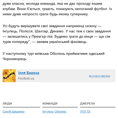
дуже класна, молода команда, яка не дає проходу іншим
клубам. Вони б’ються, грають, показують непоганий футбол. Із
ними дуже непросто грати будь-якому супернику.
Усі будуть вирішувати свої завдання наприкінці сезону —
Інгулець, Полісся, Шахтар, Динамо. У нас теж є своє завдання
— залишитись у Прем’єр-лізі. Будемо грати до кінця — ще сім
турів попереду", — заявив український фахівець.
У наступному турі київська Оболонь прийматиме одеський
Чорноморець.
Ілля Береза
всі статті автора
Football.ua
ЛЮДИ
КОМАНДИ
ДЖЕРЕЛА
Сергій Шищенко
Інгулець
Оболонь
УПЛ ТБ