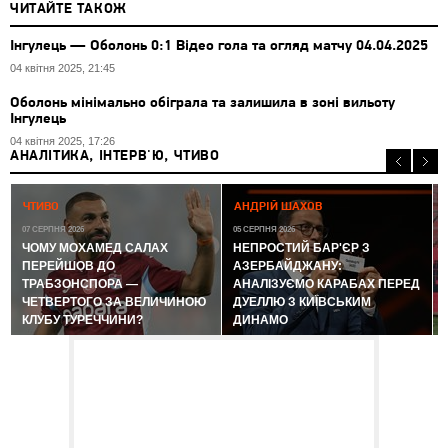
ЧИТАЙТЕ ТАКОЖ
Інгулець — Оболонь 0:1 Відео гола та огляд матчу 04.04.2025
04 квітня 2025, 21:45
Оболонь мінімально обіграла та залишила в зоні вильоту
Інгулець
04 квітня 2025, 17:26
АНАЛІТИКА, ІНТЕРВ'Ю, ЧТИВО
0
ЧТИВО
АНДРІЙ ШАХОВ
07 СЕРПНЯ 2026
05 СЕРПНЯ 2026
ЧОМУ МОХАМЕД САЛАХ
НЕПРОСТИЙ БАР'ЄР З
ПЕРЕЙШОВ ДО
АЗЕРБАЙДЖАНУ:
ТРАБЗОНСПОРА —
АНАЛІЗУЄМО КАРАБАХ ПЕРЕД
ЧЕТВЕРТОГО ЗА ВЕЛИЧИНОЮ
ДУЕЛЛЮ З КИЇВСЬКИМ
КЛУБУ ТУРЕЧЧИНИ?
ДИНАМО