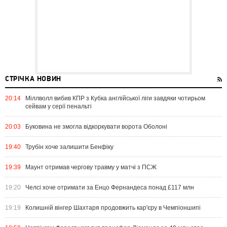
СТРІЧКА НОВИН
20:14
Міллволл вибив КПР з Кубка англійської ліги завдяки чотирьом
сейвам у серії пенальті
20:03
Буковина не змогла відкоркувати ворота Оболоні
19:40
Трубін хоче залишити Бенфіку
19:39
Маунт отримав чергову травму у матчі з ПСЖ
19:20
Челсі хоче отримати за Енцо Фернандеса понад £117 млн
19:19
Колишній вінгер Шахтаря продовжить кар'єру в Чемпіоншипі