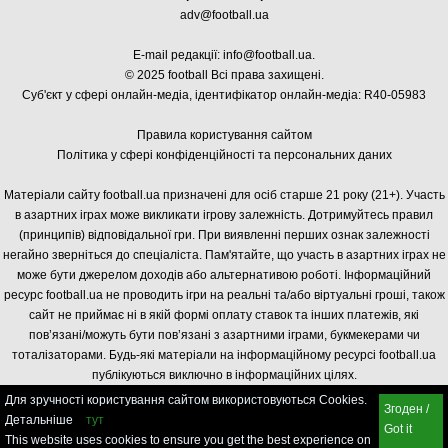
adv@football.ua
E-mail редакції:
info@football.ua
.
© 2025 football Всі права захищені.
Суб'єкт у сфері онлайн-медіа, і
дентифікатор онлайн-медіа: R40-05983
Правила користування сайтом
Політика у сфері конфіденційності та персональних даних
Матеріали сайту football.ua призначені для осіб старше 21 року (21+). Участь
в азартних іграх може викликати ігрову залежність. Дотримуйтесь правил
(принципів) відповідальної гри. При виявленні перших ознак залежності
негайно зверніться до спеціаліста. Пам'ятайте, що участь в азартних іграх не
може бути джерелом доходів або альтернативою роботі. Інформаційний
ресурс football.ua не проводить ігри на реальні та/або віртуальні гроші, також
сайт не приймає ні в якій формі оплату ставок та інших платежів, які
пов’язані/можуть бути пов’язані з азартними іграми, букмекерами чи
тоталізаторами. Будь-які матеріали на інформаційному ресурсі football.ua
публікуються виключно в інформаційних цілях.
Для зручності користування сайтом використовуються Cookies.
Згоден /
Детальніше
тут
Got it
This website uses cookies to ensure you get the best experience on