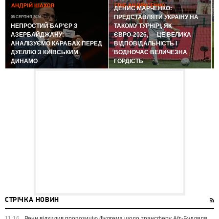
АНДРІЙ ШАХОВ
ГЛІБ АНДРУСЕНКО
ДЕНИС МАРЧЕНКО:
ПРЕДСТАВЛЯТИ УКРАЇНУ НА
05 СЕРПНЯ 2026
0
НЕПРОСТИЙ БАР'ЄР З
ТАКОМУ ТУРНІРІ, ЯК
АЗЕРБАЙДЖАНУ:
ЄВРО-2026, — ЦЕ ВЕЛИКА
АНАЛІЗУЄМО КАРАБАХ ПЕРЕД
ВІДПОВІДАЛЬНІСТЬ І
ДУЕЛЛЮ З КИЇВСЬКИМ
ВОДНОЧАС ВЕЛИЧЕЗНА
ДИНАМО
ГОРДІСТЬ
СТРІЧКА НОВИН
11:16
Ренн відхилив пропозицію Фулгема щодо трансферу Аїт-Будляля