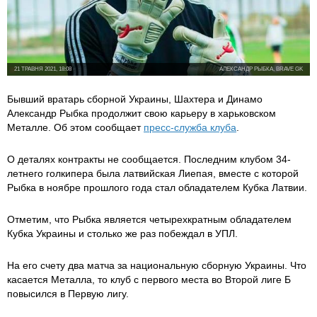
21 ТРАВНЯ 2021, 18:08
АЛЕКСАНДР РЫБКА, BRAVE GK
Бывший вратарь сборной Украины, Шахтера и Динамо
Александр Рыбка продолжит свою карьеру в харьковском
Металле. Об этом сообщает
пресс-служба клуба
.
О деталях контракты не сообщается. Последним клубом 34-
летнего голкипера была латвийская Лиепая, вместе с которой
Рыбка в ноябре прошлого года стал обладателем Кубка Латвии.
Отметим, что Рыбка является четырехкратным обладателем
Кубка Украины и столько же раз побеждал в УПЛ.
На его счету два матча за национальную сборную Украины. Что
касается Металла, то клуб с первого места во Второй лиге Б
повысился в Первую лигу.