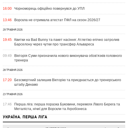
16:00
Чорноморець офіційно повернувся до УПЛ
13:46
Ворскла не отримала атестат ПФЛ на сезон 2026/27
29 ТРАВНЯ 2026
19:45
Квитки на Bad Bunny та пакет насіння: Атлетіко епічно затролив
Барселону через чутки про трансфер Альвареса
09:49
Вікторія Суми призначила нового виконувача обов’язків головного
тренера
28 ТРАВНЯ 2026
17:20
Безсмертний залишив Вікторію та приєднається до тренерського
штабу Динамо
23 ТРАВНЯ 2026
17:46
Перша ліга: перша поразка Буковини, перемоги Лівого Берега та
Металіста, нічиї для Ворскли та Агробізнеса
УКРАЇНА. ПЕРША ЛІГА