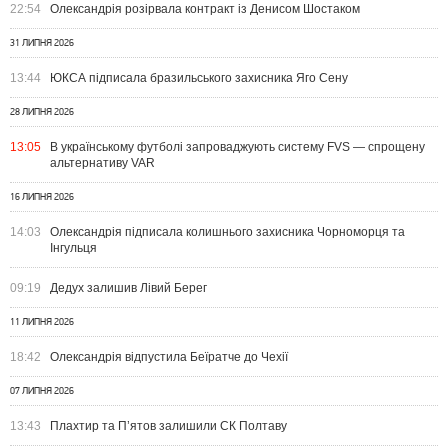
22:54
Олександрія розірвала контракт із Денисом Шостаком
31 ЛИПНЯ 2026
13:44
ЮКСА підписала бразильського захисника Яго Сену
28 ЛИПНЯ 2026
13:05
В українському футболі запроваджують систему FVS — спрощену
альтернативу VAR
16 ЛИПНЯ 2026
14:03
Олександрія підписала колишнього захисника Чорноморця та
Інгульця
09:19
Дедух залишив Лівий Берег
11 ЛИПНЯ 2026
18:42
Олександрія відпустила Беїратче до Чехії
07 ЛИПНЯ 2026
13:43
Плахтир та П’ятов залишили СК Полтаву