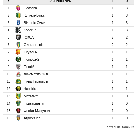
#
07 СЕРПНЯ 2026
І
О
1
Полтава
1
3
2
Куликів-Білка
1
3
3
Вікторія Суми
1
3
4
Колос-2
1
3
5
ЮКСА
2
2
6
Олександрія
2
2
7
Інгулець
1
1
8
Полісся-2
1
1
9
Пробій
1
1
10
Локомотив Київ
1
1
11
Нива Тернопіль
1
1
12
Чернігів
1
1
13
Металіст
1
0
14
Прикарпаття
1
0
15
Фенікс-Маріуполь
1
0
16
Агробізнес
1
0
детальна таблиця