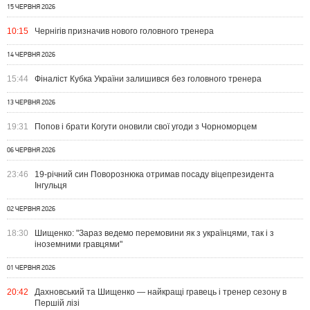
15 ЧЕРВНЯ 2026
10:15
Чернігів призначив нового головного тренера
14 ЧЕРВНЯ 2026
15:44
Фіналіст Кубка України залишився без головного тренера
13 ЧЕРВНЯ 2026
19:31
Попов і брати Когути оновили свої угоди з Чорноморцем
06 ЧЕРВНЯ 2026
23:46
19-річний син Поворознюка отримав посаду віцепрезидента
Інгульця
02 ЧЕРВНЯ 2026
18:30
Шищенко: "Зараз ведемо перемовини як з українцями, так і з
іноземними гравцями"
01 ЧЕРВНЯ 2026
20:42
Дахновський та Шищенко — найкращі гравець і тренер сезону в
Першій лізі