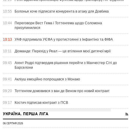
10:55
Болонья хоче підписати конкурента в атаку для Довбика
10:44
Переговори Вест Гема і Тоттенгема щодо Соломона
призупинилися
10:13
УАФ підтримала УЄФА у протистоянні з Інфантіно та ФІФА
10:11
Діоманде: Перехід у Реал — це втілення моєї дитячої мрії
09:45
Агент Родрі підтвердив рішення перейти з Манчестер Сіті до
Барселони
09:41
Акліуш емоційно попрощався з Монако
09:20
Тоттенгем домовився з ван де Веном про новий контракт
09:17
Костич підписав контракт з ПСВ
УКРАЇНА. ПЕРША ЛІГА
06 СЕРПНЯ 2026