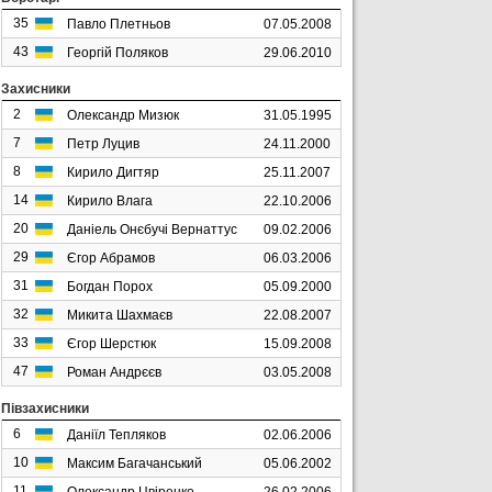
35
Павло Плетньов
07.05.2008
43
Георгій Поляков
29.06.2010
Захисники
2
Олександр Мизюк
31.05.1995
7
Петр Луцив
24.11.2000
8
Кирило Дигтяр
25.11.2007
14
Кирило Влага
22.10.2006
20
Даніель Онєбучі Вернаттус
09.02.2006
29
Єгор Абрамов
06.03.2006
31
Богдан Порох
05.09.2000
32
Микита Шахмаєв
22.08.2007
33
Єгор Шерстюк
15.09.2008
47
Роман Андрєєв
03.05.2008
Півзахисники
6
Даніїл Тепляков
02.06.2006
10
Максим Багачанський
05.06.2002
11
Олександр Цвіренко
26.02.2006