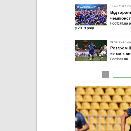
19 АВГУСТА 202
Від гаран
чемпіонст
Football.ua
у 2019 році.
01 АВГУСТА 202
Розгром Ш
як ми з а
Football.ua 