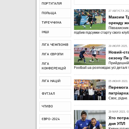
ПОРТУГАЛІЯ
27 АВГУСТА 202
ПОЛЬЩА
Максим Тр
оренду жи
ТУРЕЧЧИНА
Півзахисник 
ІНШІ
підбив підсумки старту свого клуб
ЛІГА ЧЕМПІОНІВ
29 ИЮЛЯ 2025, 
Новий-ста
ЛІГА ЄВРОПИ
сезону Пе
Прийдешній 
ЛІГА
Football.ua розповідає усі деталі 
КОНФЕРЕНЦІЙ
ЛІГА НАЦІЙ
05 ИЮНЯ 2023, 
Перемога 
патріарха
ФУТЗАЛ
Своє, рідне.
ЧТИВО
29 МАЯ 2023, 0
Хто потра
ЄВРО-2024
дня УПЛ
Кияни готую