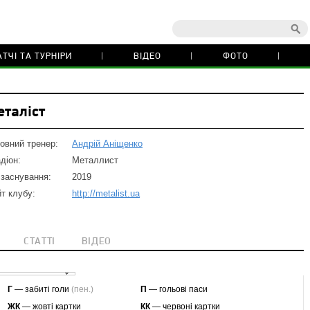
ТЧІ ТА ТУРНІРИ
ВІДЕО
ФОТО
еталіст
овний тренер:
Андрій Аніщенко
діон:
Металлист
 заснування:
2019
т клубу:
http://metalist.ua
СТАТТІ
ВІДЕО
Г
— забиті голи
(пен.)
П
— гольові паси
ЖК
— жовті картки
КК
— червоні картки