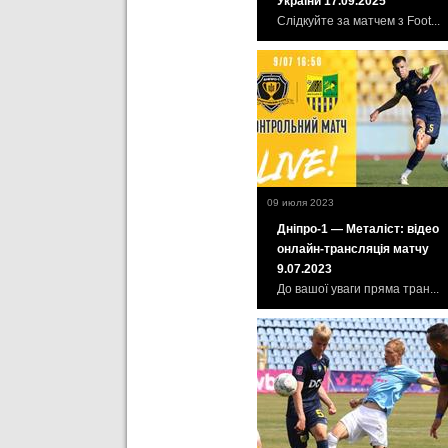
України 17.09.2025
Слідкуйте за матчем з Foot...
09 июля 2023
Дніпро-1 — Металіст: відео
онлайн-трансляція матчу
9.07.2023
До вашої уваги пряма тран...