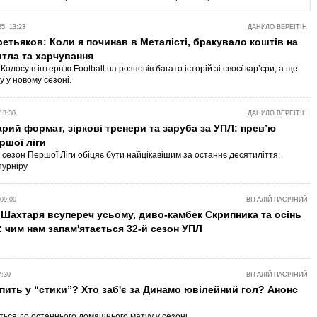
5, 13:23
ДАНИЛО ВЕРЕІТІН
етьяков: Коли я починав в Металісті, бракувало коштів на
тла та харчування
Колосу в інтерв’ю Football.ua розповів багато історій зі своєї кар’єри, а ще
у у новому сезоні.
13:30
ДАНИЛО ВЕРЕІТІН
рий формат, зіркові тренери та заруба за УПЛ: прев’ю
ршої ліги
сезон Першої Ліги обіцяє бути найцікавішим за останнє десятиліття:
турніру
09:00
ВІТАЛІЙ ПАСІЧНИЙ
Шахтаря всупереч усьому, диво-камбек Скрипника та осінь
: чим нам запам'ятається 32-й сезон УПЛ
7:30
ВІТАЛІЙ ПАСІЧНИЙ
пить у “стики”? Хто заб'є за Динамо ювілейний гол? Анонс
ться до останнього домашнього матчу у сезоні.