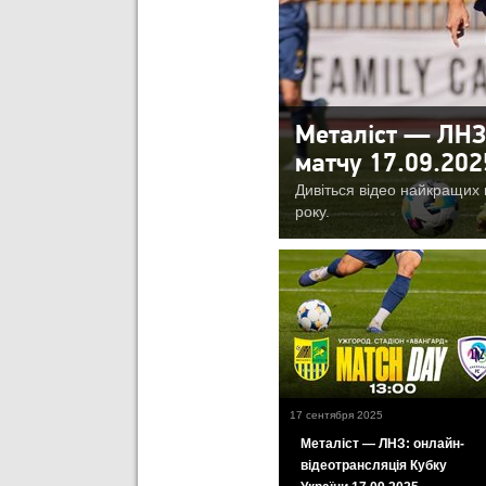
Металіст — ЛНЗ 
матчу 17.09.202
Дивіться відео найкращих 
року.
17 сентября 2025
Металіст — ЛНЗ: онлайн-
відеотрансляція Кубку