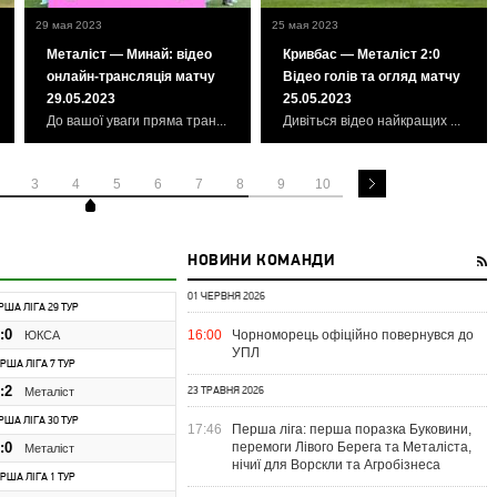
29 мая 2023
25 мая 2023
Металіст — Минай: відео
Кривбас — Металіст 2:0
онлайн-трансляція матчу
Відео голів та огляд матчу
29.05.2023
25.05.2023
До вашої уваги пряма тран...
Дивіться відео найкращих ...
3
4
5
6
7
8
9
10
НОВИНИ КОМАНДИ
01 ЧЕРВНЯ 2026
ЕРША ЛІГА 29 ТУР
:0
16:00
Чорноморець офіційно повернувся до
ЮКСА
УПЛ
ЕРША ЛІГА 7 ТУР
:2
Металіст
23 ТРАВНЯ 2026
ЕРША ЛІГА 30 ТУР
17:46
Перша ліга: перша поразка Буковини,
:0
перемоги Лівого Берега та Металіста,
Металіст
нічиї для Ворскли та Агробізнеса
ЕРША ЛІГА 1 ТУР