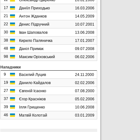
17
Даніїл Приходько
16.03.2006
21
Антон Жданков
14.05.2009
22
Денис Підручний
10.07.2001
30
Іван Шаповалов
13.06.2008
38
Кирило Паляничка
17.01.2007
48
Даніл Примак
09.07.2008
98
Максим Оріховський
06.02.2006
Нападники
9
Василий Луцив
24.11.2000
19
Данило Кайдалов
02.02.2006
27
Євгеній Ісаєнко
07.08.2000
37
Єгор Красніков
05.02.2006
39
Ілля Грищенко
10.06.2008
46
Матвій Колотай
03.01.2009