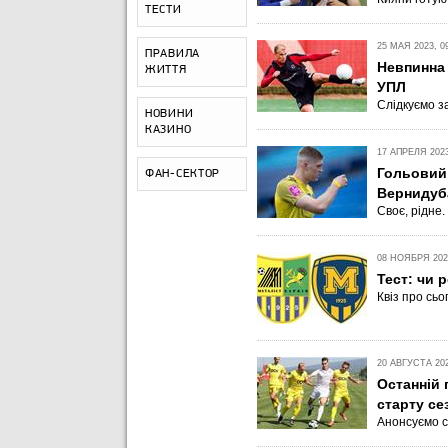
ТЕСТИ
25 МАЯ 2023, 0
ПРАВИЛА
Невпинна 
ЖИТТЯ
УПЛ
Слідкуємо з
НОВИНИ
КАЗИНО
17 АПРЕЛЯ 2023
Гольовий 
ФАН-СЕКТОР
Вернидуба
Своє, рідне.
08 НОЯБРЯ 2022
Тест: чи 
Квіз про сьо
20 АВГУСТА 202
Останній 
старту се
Анонсуємо с