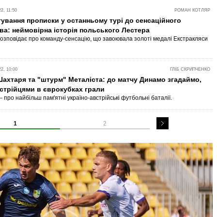
2, 11:50
РОМАН КОТЛЯР
тування прописки у останньому турі до сенсаційного
ва: неймовірна історія польського Лестера
 розповідає про команду-сенсацію, що завоювала золоті медалі Екстракляси
2, 10:00
ГЛІБ СКРИПЧЕНКО
ахтаря та "штурм" Металіста: до матчу Динамо згадаймо,
встрійцями в єврокубках грали
— про найбільш пам'ятні україно-австрійські футбольні баталії.
1
2