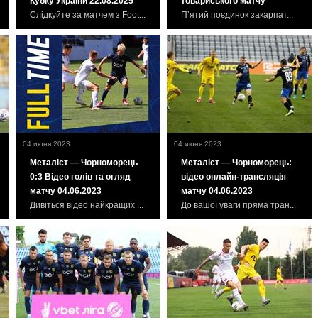
Кубку України 22.08.2025
товариського матчу
Слідкуйте за матчем з Foot...
П’ятий поєдинок закарпат...
04 июня 2023
04 июня 2023
Металіст — Чорноморець
Металіст — Чорноморець:
0:3 Відео голів та огляд
відео онлайн-трансляція
матчу 04.06.2023
матчу 04.06.2023
Дивіться відео найкращих ...
До вашої уваги пряма тран...