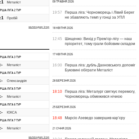
:1
09 ТРАВНЯ 2026
Металіст
ЕРША ЛІГА 2 ТУР
19:57
Перша ліга: Чорноморець і Лівий Берег
не збавляють темп у гонці за УПЛ
:1
Пробій
календар ігор
18 КВІТНЯ 2026
12:45
Шищенко: Вихід у Прем’єр-лігу — наш
пріоритет, тому грали бойовим складом
17 КВІТНЯ 2026
ЕРША ЛІГА 3 ТУР
:-
Металіст
16:00
Перша ліга: дубль Дахновського допоміг
Буковині обіграти Металіст
ЕРША ЛІГА 4 ТУР
:-
Олександрія
28 БЕРЕЗНЯ 2026
ЕРША ЛІГА 5 ТУР
18:10
Перша ліга: Металург святкує перемогу,
:-
Чорноморець обмежився нічиєю
Металіст
ЕРША ЛІГА 6 ТУР
25 БЕРЕЗНЯ 2026
:-
ЮКСА
18:48
Марсіо Азеведо завершив кар’єру
ЕРША ЛІГА 7 ТУР
:-
Металіст
21 СІЧНЯ 2026
календар ігор