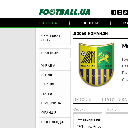
ГОЛОВНА
НОВИНИ
МА
ДОСЬЄ КОМАНДИ
ЧЕМПІОНАТ
СВІТУ
М
ПРОГНОЗИ
Гол
УКРАЇНА
Ста
Рік
АНГЛІЯ
Сай
ІСПАНІЯ
ІТАЛІЯ
ПРОФІЛЬ
СТАТИСТИКА
НІМЕЧЧИНА
Сезон:
Турнір:
ФРАНЦІЯ
І
— зіграні ігри
НІДЕРЛАНДИ
Г+П
— гол+пас