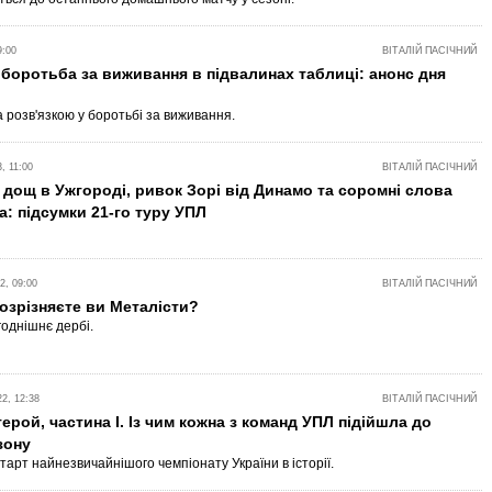
9:00
ВІТАЛІЙ ПАСІЧНИЙ
боротьба за виживання в підвалинах таблиці: анонс дня
а розв'язкою у боротьбі за виживання.
, 11:00
ВІТАЛІЙ ПАСІЧНИЙ
дощ в Ужгороді, ривок Зорі від Динамо та соромні слова
: підсумки 21-го туру УПЛ
, 09:00
ВІТАЛІЙ ПАСІЧНИЙ
розрізняєте ви Металісти?
годнішнє дербі.
2, 12:38
ВІТАЛІЙ ПАСІЧНИЙ
герой, частина I. Із чим кожна з команд УПЛ підійшла до
зону
тарт найнезвичайнішого чемпіонату України в історії.