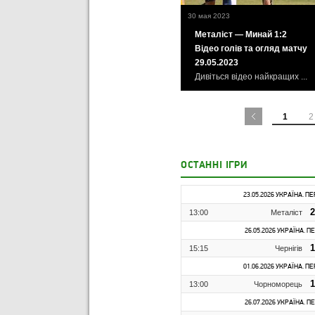
30 мая 2023
Металіст — Минай 1:2
Відео голів та огляд матчу
29.05.2023
Дивіться відео найкращих ...
1
2
ОСТАННІ ІГРИ
23.05.2026 УКРАЇНА. П
2
13:00
Металіст
26.05.2026 УКРАЇНА. П
1
15:15
Чернігів
01.06.2026 УКРАЇНА. П
1
13:00
Чорноморець
26.07.2026 УКРАЇНА. П