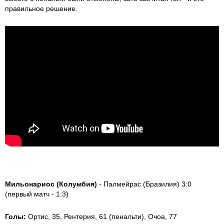
правильное решение.
Мильонариос (Колумбия)
- Палмейрас (Бразилия) 3:0
(первый матч - 1:3)
Голы:
Ортис, 35, Рентерия, 61 (пенальти), Очоа, 77