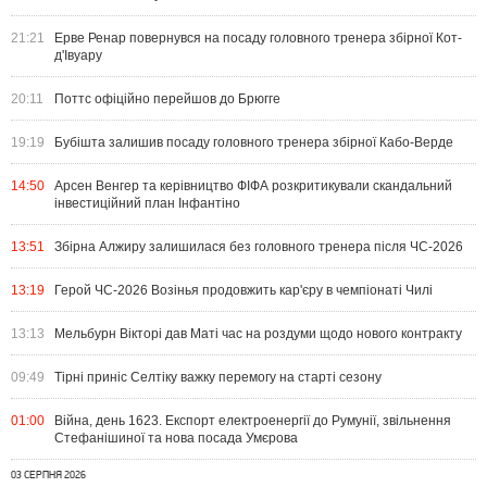
21:21
Ерве Ренар повернувся на посаду головного тренера збірної Кот-
д'Івуару
20:11
Поттс офіційно перейшов до Брюгге
19:19
Бубішта залишив посаду головного тренера збірної Кабо-Верде
14:50
Арсен Венгер та керівництво ФІФА розкритикували скандальний
інвестиційний план Інфантіно
13:51
Збірна Алжиру залишилася без головного тренера після ЧС-2026
13:19
Герой ЧС-2026 Возінья продовжить кар'єру в чемпіонаті Чилі
13:13
Мельбурн Вікторі дав Маті час на роздуми щодо нового контракту
09:49
Тірні приніс Селтіку важку перемогу на старті сезону
01:00
Війна, день 1623. Експорт електроенергії до Румунії, звільнення
Стефанішиної та нова посада Умєрова
03 СЕРПНЯ 2026