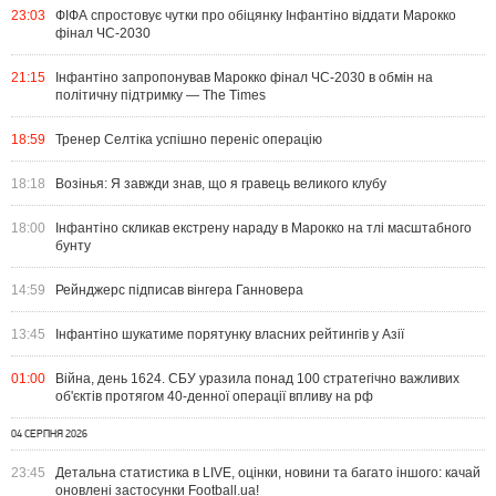
23:03
ФІФА спростовує чутки про обіцянку Інфантіно віддати Марокко
фінал ЧС-2030
21:15
Інфантіно запропонував Марокко фінал ЧС-2030 в обмін на
політичну підтримку — The Times
18:59
Тренер Селтіка успішно переніс операцію
18:18
Возінья: Я завжди знав, що я гравець великого клубу
18:00
Інфантіно скликав екстрену нараду в Марокко на тлі масштабного
бунту
14:59
Рейнджерс підписав вінгера Ганновера
13:45
Інфантіно шукатиме порятунку власних рейтингів у Азії
01:00
Війна, день 1624. СБУ уразила понад 100 стратегічно важливих
об'єктів протягом 40-денної операції впливу на рф
04 СЕРПНЯ 2026
23:45
Детальна статистика в LIVE, оцінки, новини та багато іншого: качай
оновлені застосунки Football.ua!