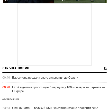
СТРІЧКА НОВИН
00:40
Барселона продала свого вихованця до Сельти
00:20
ПСЖ відхилив пропозицію Ліверпуля у 100 млн євро за Баркола —
L'Equipe
05 СЕРПНЯ 2026
23:53
Сич: Динамо — великий клуб, хочу якнайкраще проявити себе