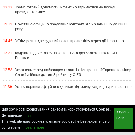
23:23
Трамп готовий допомогти Інфантіно втриматися на посаді
президента ФІФА
19:19
Почеттіно офіційно продовжив контракт зі збірною США до 2030
року
14:45
УЄФА розглядає судовий позов проти ФІФА через дії Інфантіно
13:21
Кудрівка підписала сина колишнього футболіста Шахтаря та
Ворскли
12:58
Українець серед найкращих талантів Центральної Європи: голкіпер
Славії увійшов до топ-3 рейтингу CIES
11:39
Уельс першим офіційно відкликав підтримку кандидатури Інфантіно
Для зручності користування сайтом використовуються Cookies.
Згоден /
Детальніше
тут
Got it
This website uses cookies to ensure you get the best experience on
our website.
Learn more