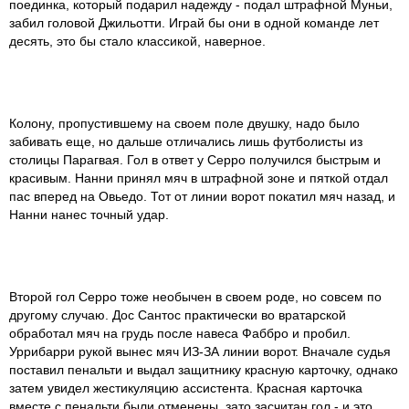
поединка, который подарил надежду - подал штрафной Муньи,
забил головой Джильотти. Играй бы они в одной команде лет
десять, это бы стало классикой, наверное.
Колону, пропустившему на своем поле двушку, надо было
забивать еще, но дальше отличались лишь футболисты из
столицы Парагвая. Гол в ответ у Серро получился быстрым и
красивым. Нанни принял мяч в штрафной зоне и пяткой отдал
пас вперед на Овьедо. Тот от линии ворот покатил мяч назад, и
Нанни нанес точный удар.
Второй гол Серро тоже необычен в своем роде, но совсем по
другому случаю. Дос Сантос практически во вратарской
обработал мяч на грудь после навеса Фаббро и пробил.
Уррибарри рукой вынес мяч ИЗ-ЗА линии ворот. Вначале судья
поставил пенальти и выдал защитнику красную карточку, однако
затем увидел жестикуляцию ассистента. Красная карточка
вместе с пенальти были отменены, зато засчитан гол - и это