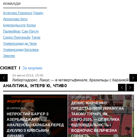
КОМАНДИ
Атлетико Гояненсе
Греміу
Депортиво Кито
Індепендьєнте
Колон
Палмейрас
Сан-Паулу
Серро Портеньйо
Тигре
Универсидад де Чили
Универсидад Католика
Эмелек
СЮЖЕТ
За морями
24 квітня 2014, 15:00
Либертадорес. Ланус — в четвертьфинале, бразильцы с баранкой
АНАЛІТИКА, ІНТЕРВ'Ю, ЧТИВО
05 СЕРПНЯ 2026
АНДРІЙ ШАХОВ
ГЛІБ АНДРУСЕНКО
ДЕНИС МАРЧЕНКО:
ПРЕДСТАВЛЯТИ УКРАЇНУ НА
05 СЕРПНЯ 2026
0
НЕПРОСТИЙ БАР'ЄР З
ТАКОМУ ТУРНІРІ, ЯК
АЗЕРБАЙДЖАНУ:
ЄВРО-2026, — ЦЕ ВЕЛИКА
АНАЛІЗУЄМО КАРАБАХ ПЕРЕД
ВІДПОВІДАЛЬНІСТЬ І
ДУЕЛЛЮ З КИЇВСЬКИМ
ВОДНОЧАС ВЕЛИЧЕЗНА
ДИНАМО
ГОРДІСТЬ