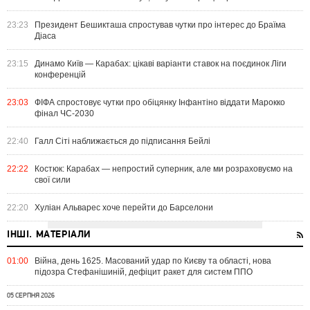
23:23
Президент Бешикташа спростував чутки про інтерес до Браїма
Діаса
23:15
Динамо Київ — Карабах: цікаві варіанти ставок на поєдинок Ліги
конференцій
23:03
ФІФА спростовує чутки про обіцянку Інфантіно віддати Марокко
фінал ЧС-2030
22:40
Галл Сіті наближається до підписання Бейлі
22:22
Костюк: Карабах — непростий суперник, але ми розраховуємо на
свої сили
22:20
Хуліан Альварес хоче перейти до Барселони
ІНШІ. МАТЕРІАЛИ
01:00
Війна, день 1625. Масований удар по Києву та області, нова
підозра Стефанішиній, дефіцит ракет для систем ППО
05 СЕРПНЯ 2026