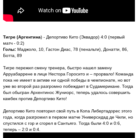
Тигре (Аргентина
) - Депортиво Кито (Эквадор) 4:0 (первый
матч - 0:2)
Голы:
Маджоло, 10, Гастон Диас, 78 (пенальти), Донатти, 86,
Ботта, 89
Тигре пережил смену тренера, быстро нашел замену
Арруабаррене в лице Нестора Горосито и – прорвало! Команда
пока не имеет в активе ни одной победы в чемпионате, но вот
уже во второй раз разгромно побеждает в Судамерикане. Тогда
был обыгран Архентинос Жуниорс, теперь удалось совершить
камбек против Депортиво Кито!
Депортиво Кито повторил свой путь в Копа Либертадорес этого
года, когда разгромил в первом матче Универсидад де Чили, но
спустился с гор и сгорел в Сантьяго. Тогда были 4:0 и 0:6,
теперь – 2:0 и 0:4.