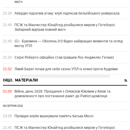
матч
22:28
Абердін підсилив атаку: клуб підписав бельгійського універсала
21:45
ПСЖ та Манчестер Юнайтед розійшлися миром у Гетеборзі:
Забарний відіграв повний матч
21:40
Буковина — Оболонь 0:0 Відео найкращих моментів та огляд
матчу УПЛ
21:20
Серхі Роберто офіційно став гравцем Лос-Анджелес Гелаксі
21:02
Лівий Берег почав для себе сезон УПЛ із нічиєї проти Кудрівки
ІНШІ. МАТЕРІАЛИ
01:00
Війна, день 1628. Прощання з Олексієм Юковим у Києві та
домовленості про постачання ракет до Patriot щомісяця
08 СЕРПНЯ 2026
23:59
Провідні клуби вшанували пам'ять батька Мессі
21:45
ПСЖ та Манчестер Юнайтед розійшлися миром у Гетеборзі: