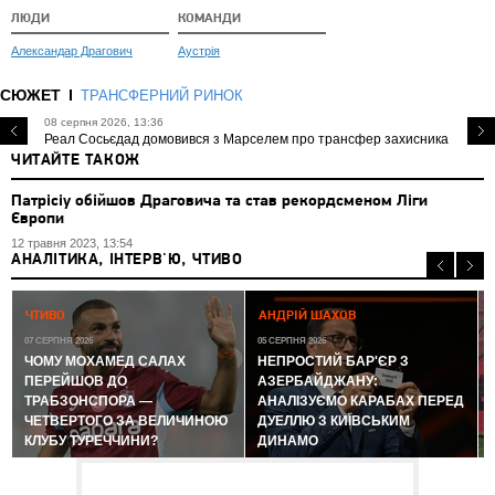
ЛЮДИ
КОМАНДИ
Александар Драгович
Аустрія
СЮЖЕТ
ТРАНСФЕРНИЙ РИНОК
08 серпня 2026, 13:36
Реал Сосьєдад домовився з Марселем про трансфер захисника
ЧИТАЙТЕ ТАКОЖ
Патрісіу обійшов Драговича та став рекордсменом Ліги
Європи
12 травня 2023, 13:54
АНАЛІТИКА, ІНТЕРВ'Ю, ЧТИВО
0
ЧТИВО
АНДРІЙ ШАХОВ
07 СЕРПНЯ 2026
05 СЕРПНЯ 2026
ЧОМУ МОХАМЕД САЛАХ
НЕПРОСТИЙ БАР'ЄР З
ПЕРЕЙШОВ ДО
АЗЕРБАЙДЖАНУ:
ТРАБЗОНСПОРА —
АНАЛІЗУЄМО КАРАБАХ ПЕРЕД
ЧЕТВЕРТОГО ЗА ВЕЛИЧИНОЮ
ДУЕЛЛЮ З КИЇВСЬКИМ
КЛУБУ ТУРЕЧЧИНИ?
ДИНАМО