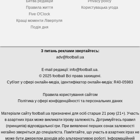
Битва редакцій
Privacy policy
Правила життя
Користувацька угода
Five O'Clock
Кращі моменти Ліверпуля
Подія дня
З питань реклами звертайтесь:
adv@football.ua
E-mail редакції:
info@football.ua
.
© 2025 football Всі права захищені.
Суб'єкт у сфері онлайн-медіа, і
дентифікатор онлайн-медіа: R40-05983
Правила користування сайтом
Політика у сфері конфіденційності та персональних даних
Матеріали сайту football.ua призначені для осіб старше 21 року (21+). Участь
в азартних іграх може викликати ігрову залежність. Дотримуйтесь правил
(принципів) відповідальної гри. При виявленні перших ознак залежності
негайно зверніться до спеціаліста. Пам'ятайте, що участь в азартних іграх не
може бути джерелом доходів або альтернативою роботі. Інформаційний