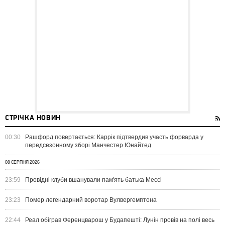
СТРІЧКА НОВИН
00:30
Рашфорд повертається: Каррік підтвердив участь форварда у
передсезонному зборі Манчестер Юнайтед
08 СЕРПНЯ 2026
23:59
Провідні клуби вшанували пам'ять батька Мессі
23:23
Помер легендарний воротар Вулвергемптона
22:44
Реал обіграв Ференцварош у Будапешті: Лунін провів на полі весь