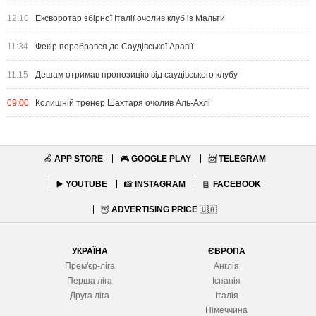
12:10
Ексворотар збірної Італії очолив клуб із Мальти
11:34
Фекір перебрався до Саудівської Аравії
11:15
Дешам отримав пропозицію від саудівського клубу
09:00
Колишній тренер Шахтаря очолив Аль-Ахлі
🍏
APP STORE
🎮
GOOGLE PLAY
📨
TELEGRAM
▶️
YOUTUBE
📸
INSTAGRAM
📘
FACEBOOK
🦉
ADVERTISING PRICE
🇺🇦
УКРАЇНА
ЄВРОПА
Прем'єр-ліга
Англія
Перша ліга
Іспанія
Друга ліга
Італія
Німеччина