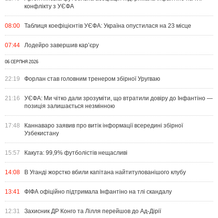
конфлікту з УЄФА
08:00
Таблиця коефіцієнтів УЄФА: Україна опустилася на 23 місце
07:44
Лодейро завершив кар’єру
06 СЕРПНЯ 2026
22:19
Форлан став головним тренером збірної Уругваю
21:16
УЄФА: Ми чітко дали зрозуміти, що втратили довіру до Інфантіно —
позиція залишається незмінною
17:48
Каннаваро заявив про витік інформації всередині збірної
Узбекистану
15:57
Какута: 99,9% футболістів нещасливі
14:08
В Уганді жорстко вбили капітана найтитулованішого клубу
13:41
ФІФА офіційно підтримала Інфантіно на тлі скандалу
12:31
Захисник ДР Конго та Лілля перейшов до Ад-Дірії