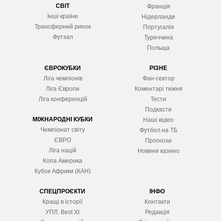
СВІТ
Франція
Інші країни
Нідерланди
Трансферний ринок
Португалія
Футзал
Туреччина
Польща
ЄВРОКУБКИ
РІЗНЕ
Ліга чемпіонів
Фан-сектор
Ліга Європ
и
Коментарі тижня
Ліга конференцій
Тести
Подкасти
МІЖНАРОДНІ КУБКИ
Наші відео
Чемпіонат світу
Футбол на ТБ
ЄВРО
Прогнози
Ліга націй
Новини казино
Копа Америка
Кубок Африки (КАН)
СПЕЦПРОЄКТИ
ІНФО
Кращі в історії
Контакти
УПЛ. Best XІ
Редакція