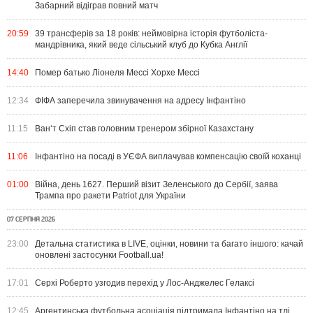
Забарний відіграв повний матч
20:59
39 трансферів за 18 років: неймовірна історія футболіста-
мандрівника, який веде сільський клуб до Кубка Англії
14:40
Помер батько Ліонеля Мессі Хорхе Мессі
12:34
ФІФА заперечила звинувачення на адресу Інфантіно
11:15
Ван‘т Схіп став головним тренером збірної Казахстану
11:06
Інфантіно на посаді в УЄФА виплачував компенсацію своїй коханці
01:00
Війна, день 1627. Перший візит Зеленського до Сербії, заява
Трампа про ракети Patriot для України
07 СЕРПНЯ 2026
23:00
Детальна статистика в LIVE, оцінки, новини та багато іншого: качай
оновлені застосунки Football.ua!
17:01
Серхі Роберто узгодив перехід у Лос-Анджелес Гелаксі
12:45
Аргентинська футбольна асоціація підтримала Інфантіно на тлі