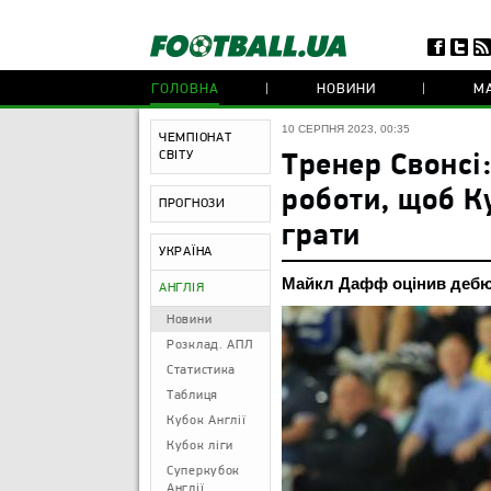
ГОЛОВНА
НОВИНИ
МА
10 СЕРПНЯ 2023, 00:35
ЧЕМПІОНАТ
СВІТУ
Тренер Свонсі
роботи, щоб К
ПРОГНОЗИ
грати
УКРАЇНА
Майкл Дафф оцінив дебю
АНГЛІЯ
Новини
Розклад. АПЛ
Статистика
Таблиця
Кубок Англії
Кубок ліги
Суперкубок
Англії