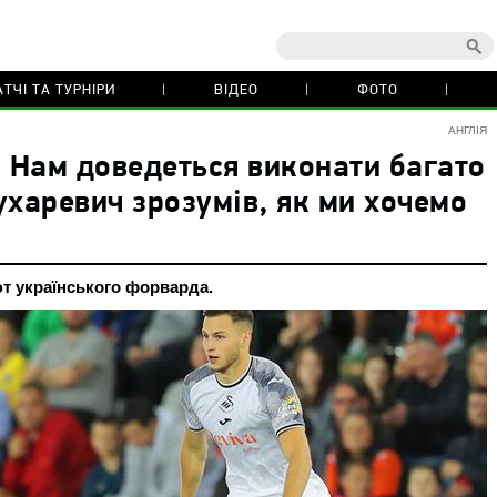
ТЧІ ТА ТУРНІРИ
ВІДЕО
ФОТО
АНГЛІЯ
: Нам доведеться виконати багато
ухаревич зрозумів, як ми хочемо
т українського форварда.