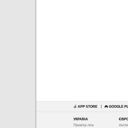
🍏
APP STORE
🎮
GOOGLE P
УКРАЇНА
ЄВР
Прем'єр-ліга
Англі