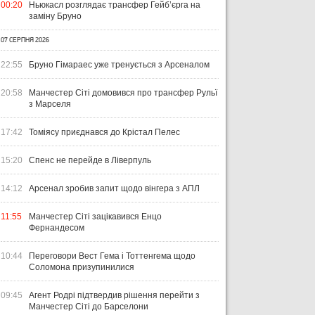
00:20
Ньюкасл розглядає трансфер Гейб’єрга на
заміну Бруно
07 СЕРПНЯ 2026
22:55
Бруно Гімараес уже тренується з Арсеналом
20:58
Манчестер Сіті домовився про трансфер Рульї
з Марселя
17:42
Томіясу приєднався до Крістал Пелес
15:20
Спенс не перейде в Ліверпуль
14:12
Арсенал зробив запит щодо вінгера з АПЛ
ЧТИВО
УКРАЇНА
ЛІ
11:55
Манчестер Сіті зацікавився Енцо
04 СЕРПНЯ 2026
Фернандесом
УКРАЇНСЬКИЙ СЛІД У ДРУГОМУ
31 Л
ТУРІ ЕКСТРАКЛЯСИ: МАЦЕНКО
ВІ
ПЕРЕМАГАЄ, РОМАНЧУК
ПЕ
10:44
Переговори Вест Гема і Тоттенгема щодо
31 ЛИПНЯ 2026
Соломона призупинилися
ТРИМАЄ РІВЕНЬ, ЛЕХІЯ ЗНОВУ
УПЛ-2026/27. ПРЕДСТАВЛЕННЯ
ПО
БЕЗ ОЧОК
КОМАНД
СТ
09:45
Агент Родрі підтвердив рішення перейти з
Манчестер Сіті до Барселони