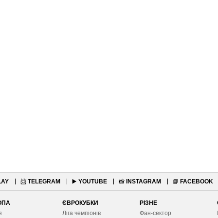
LAY
📨
TELEGRAM
▶️
YOUTUBE
📸
INSTAGRAM
📘
FACEBOOK
ОПА
ЄВРОКУБКИ
РІЗНЕ
я
Ліга чемпіонів
Фан-сектор