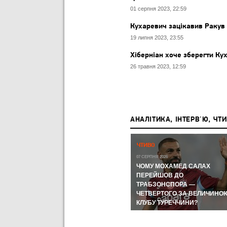
01 серпня 2023, 22:59
Кухаревич зацікавив Ракув
19 липня 2023, 23:55
Хіберніан хоче зберегти Ку
26 травня 2023, 12:59
АНАЛІТИКА, ІНТЕРВ'Ю, ЧТ
Р,
ЧЕМПІОНАТ СВІТУ-2026:
ЧТИВО
ЧЕМПІОНАТ СВІТУ З ФУТБОЛУ
А КУДИ
07 СЕРПНЯ 2026
ЛИ
ЧОМУ МОХАМЕД САЛАХ
11 ЛИПНЯ 2026
ВІ
МЕРІНО І FIFA ЗНОВ ЦЕ
ПЕРЕЙШОВ ДО
ЗРОБИЛИ ТА УКЛАДКА ВІД
ТРАБЗОНСПОРА —
ОРОМ
ВІТСЕЛЯ: НАЙГАРЯЧІШІ
ЧЕТВЕРТОГО ЗА ВЕЛИЧИНО
МОМЕНТИ ДНЯ
КЛУБУ ТУРЕЧЧИНИ?