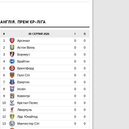
АНГЛІЯ. ПРЕМ'ЄР-ЛІГА
#
08 СЕРПНЯ 2026
І
О
1
Арсенал
0
0
2
Астон Вілла
0
0
3
Борнмут
0
0
4
Брайтон
0
0
5
Брентфорд
0
0
6
Галл Сіті
0
0
7
Евертон
0
0
8
Іпсвіч
0
0
9
Ковентрі
0
0
10
Крістал Пелес
0
0
11
Ліверпуль
0
0
12
Лідс Юнайтед
0
0
13
Манчестер Сіті
0
0