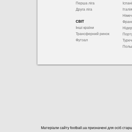
Перша ліга
Іспан
Друга ліга
Італі
Німе
СВІТ
Фран
Інші країни
Ніде
Трансферний ринок
Порту
Футзал
Туре
Поль
Матеріали сайту football.ua призначені для осіб старш