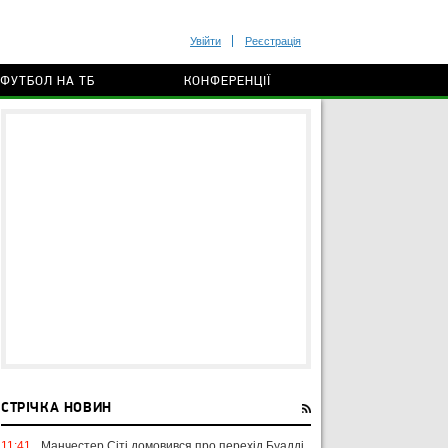
Увійти
Реєстрація
ФУТБОЛ НА ТБ
КОНФЕРЕНЦІЇ
СТРІЧКА НОВИН
11:41
Манчестер Сіті домовився про перехід Буадді