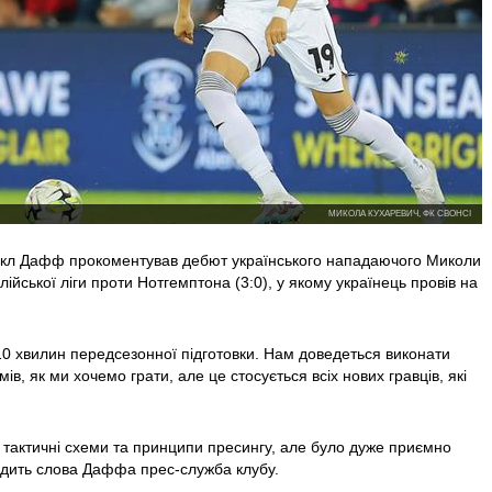
МИКОЛА КУХАРЕВИЧ, ФК СВОНСІ
йкл Дафф прокоментував дебют українського нападаючого Миколи
лійської ліги проти Нотгемптона (3:0), у якому українець провів на
0 хвилин передсезонної підготовки. Нам доведеться виконати
ів, як ми хочемо грати, але це стосується всіх нових гравців, які
 тактичні схеми та принципи пресингу, але було дуже приємно
одить слова Даффа прес-служба клубу.