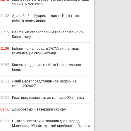
за 129+6 млн євро
11:22
Адарабіойо: Мудрик — дивак. Його темп
роботи неймовірний
11:15
Ван‘т Схіп став головним тренером збірної
Казахстану
11:06
Інфантіно на посаді в УЄФА виплачував
компенсацію своїй коханці
10:53
Ковентрі підписав хавбека Норшелланна
Їренкі
10:21
Лівий Берег представив нові форми на
сезон-2026/27
10:05
Реал придивляється до капітана Ювентуса
09:50
Домбровський завершив кар’єру
09:37
Ньюкасл остаточно зачинив двері перед
Манчестер Юнайтед, який прийшов за Голлом