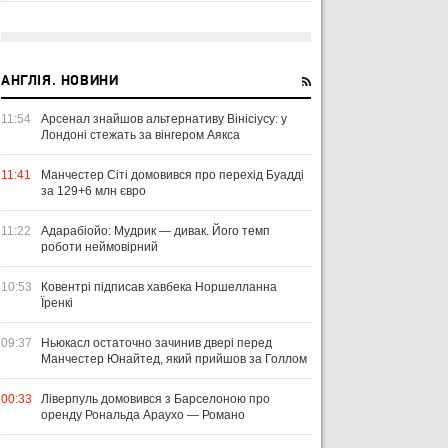
АНГЛІЯ. НОВИНИ
11:54
Арсенал знайшов альтернативу Вінісіусу: у
Лондоні стежать за вінгером Аякса
11:41
Манчестер Сіті домовився про перехід Буадді
за 129+6 млн євро
11:22
Адарабіойо: Мудрик — дивак. Його темп
роботи неймовірний
10:53
Ковентрі підписав хавбека Норшелланна
Їренкі
09:37
Ньюкасл остаточно зачинив двері перед
Манчестер Юнайтед, який прийшов за Голлом
00:33
Ліверпуль домовився з Барселоною про
оренду Рональда Араухо — Романо