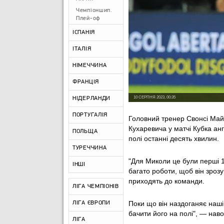
Чемпіоншип.
Плей-оф
ІСПАНІЯ
ІТАЛІЯ
НІМЕЧЧИНА
ФРАНЦІЯ
10 СЕРПНЯ 2023, 00:35
НІДЕРЛАНДИ
ПОРТУГАЛІЯ
Головний тренер Свонсі Ма
Кухаревича у матчі Кубка анг
ПОЛЬЩА
полі останні десять хвилин.
ТУРЕЧЧИНА
"Для Миколи це були перші 1
ІНШІ
багато роботи, щоб він зрозум
приходять до команди.
ЛІГА ЧЕМПІОНІВ
Поки що він наздоганяє наші
ЛІГА ЄВРОПИ
бачити його на полі", — нав
ЛІГА