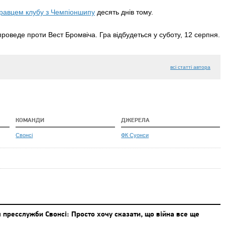
гравцем клубу з Чемпіоншипу
десять днів тому.
проведе проти Вест Бромвіча. Гра відбудеться у суботу, 12 серпня.
всі статті автора
КОМАНДИ
ДЖЕРЕЛА
Свонсі
ФК Суонси
 пресслужби Свонсі: Просто хочу сказати, що війна все ще