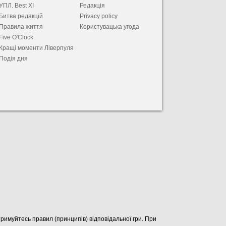
УПЛ. Best XІ
Редакція
Битва редакцій
Privacy policy
Правила життя
Користувацька угода
Five O'Clock
Кращі моменти Ліверпуля
Подія дня
отримуйтесь правил (принципів) відповідальної гри. При