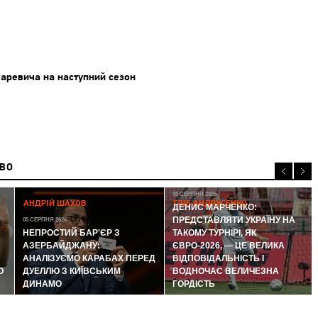
харевича на наступний сезон
ИВО
05 СЕРПНЯ 2026
АНДРІЙ ШАХОВ
ГЛІБ АНДРУСЕНКО
ДЕНИС МАРЧЕНКО:
ПРЕДСТАВЛЯТИ УКРАЇНУ НА
05 СЕРПНЯ 2026
НЕПРОСТИЙ БАР'ЄР З
ТАКОМУ ТУРНІРІ, ЯК
АЗЕРБАЙДЖАНУ:
ЄВРО-2026, — ЦЕ ВЕЛИКА
АНАЛІЗУЄМО КАРАБАХ ПЕРЕД
ВІДПОВІДАЛЬНІСТЬ І
Ю
ДУЕЛЛЮ З КИЇВСЬКИМ
ВОДНОЧАС ВЕЛИЧЕЗНА
ДИНАМО
ГОРДІСТЬ