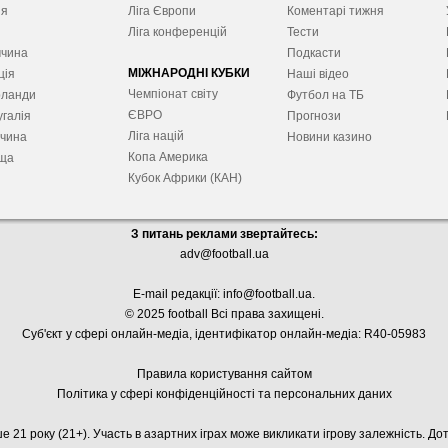
ія
Ліга Європ
и
Коментарі тижня
я
Ліга конференцій
Тести
ччина
Подкасти
МІЖНАРОДНІ КУБКИ
ція
Наші відео
Чемпіонат світу
рланди
Футбол на ТБ
ЄВРО
галія
Прогнози
Ліга націй
ччина
Новини казино
Копа Америка
ща
Кубок Африки (КАН)
З питань реклами звертайтесь:
adv@football.ua
E-mail редакції:
info@football.ua
.
© 2025 football Всі права захищені.
Суб'єкт у сфері онлайн-медіа, і
дентифікатор онлайн-медіа: R40-05983
Правила користування сайтом
Політика у сфері конфіденційності та персональних даних
е 21 року (21+). Участь в азартних іграх може викликати ігрову залежність. Д