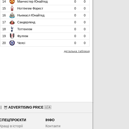
14
Манчестер Юнайтед
0
0
15
Ноттінгем Форест
0
0
16
Ньюкасл Юнайтед
0
0
17
Сандерленд
0
0
18
Тоттенгем
0
0
19
Фулгем
0
0
20
Челсі
0
0
детальна таблиця
🦉
ADVERTISING PRICE
🇺🇦
СПЕЦПРОЄКТИ
ІНФО
Кращі в історії
Контакти