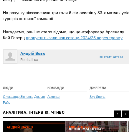
На рахунку півзахисника три голи й сім асистів у 33-х матчах усіх
турнірів поточної кампанії.
Нагадаємо, раніше стало відомо, що центрфорвард Арсеналу
Кай Гаверц
пропустить залишок сезону-2024/25 через травму
.
Андрій Вовк
всі статті автора
Football.ua
ЛЮДИ
КОМАНДИ
ДЖЕРЕЛА
Олександр Зінченко
Деклан
Арсенал
Sky Sports
Райс
АНАЛІТИКА, ІНТЕРВ'Ю, ЧТИВО
05 СЕРПНЯ 2026
АНДРІЙ ШАХОВ
ГЛІБ АНДРУСЕНКО
ДЕНИС МАРЧЕНКО: