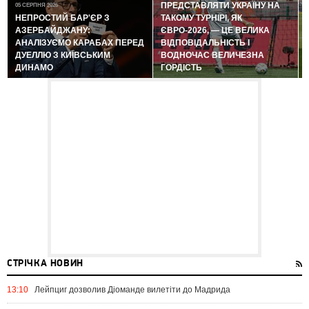
ПРЕДСТАВЛЯТИ УКРАЇНУ НА
05 СЕРПНЯ 2026
0
НЕПРОСТИЙ БАР'ЄР З
ТАКОМУ ТУРНІРІ, ЯК
АЗЕРБАЙДЖАНУ:
ЄВРО-2026, — ЦЕ ВЕЛИКА
АНАЛІЗУЄМО КАРАБАХ ПЕРЕД
ВІДПОВІДАЛЬНІСТЬ І
ДУЕЛЛЮ З КИЇВСЬКИМ
ВОДНОЧАС ВЕЛИЧЕЗНА
ДИНАМО
ГОРДІСТЬ
СТРІЧКА НОВИН
13:10
Лейпциг дозволив Діоманде вилетіти до Мадрида