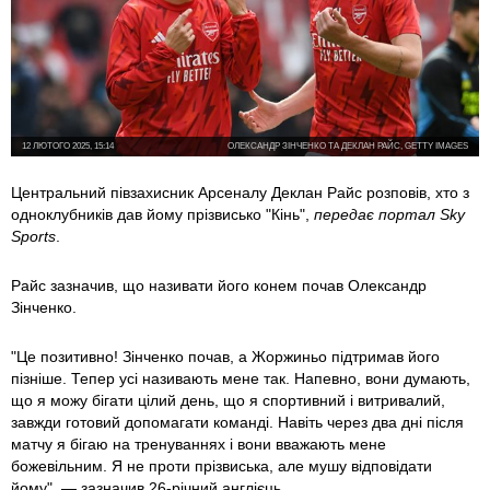
12 ЛЮТОГО 2025, 15:14
ОЛЕКСАНДР ЗІНЧЕНКО ТА ДЕКЛАН РАЙС, GETTY IMAGES
Центральний півзахисник Арсеналу Деклан Райс розповів, хто з
одноклубників дав йому прізвисько "Кінь",
передає портал Sky
Sports
.
Райс зазначив, що називати його конем почав Олександр
Зінченко.
"Це позитивно! Зінченко почав, а Жоржиньо підтримав його
пізніше. Тепер усі називають мене так. Напевно, вони думають,
що я можу бігати цілий день, що я спортивний і витривалий,
завжди готовий допомагати команді. Навіть через два дні після
матчу я бігаю на тренуваннях і вони вважають мене
божевільним. Я не проти прізвиська, але мушу відповідати
йому", — зазначив 26-річний англієць.