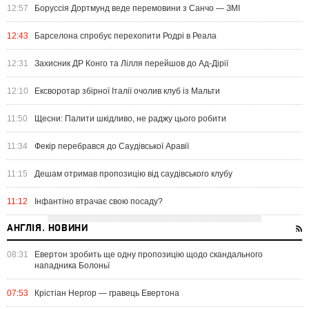
12:57
Боруссія Дортмунд веде перемовини з Санчо — ЗМІ
12:43
Барселона спробує перехопити Родрі в Реала
12:31
Захисник ДР Конго та Лілля перейшов до Ад-Дірії
12:10
Ексворотар збірної Італії очолив клуб із Мальти
11:50
Щесни: Палити шкідливо, не раджу цього робити
11:34
Фекір перебрався до Саудівської Аравії
11:15
Дешам отримав пропозицію від саудівського клубу
11:12
Інфантіно втрачає свою посаду?
АНГЛІЯ. НОВИНИ
08:31
Евертон зробить ще одну пропозицію щодо скандального
нападника Болоньї
07:53
Крістіан Нергор — гравець Евертона