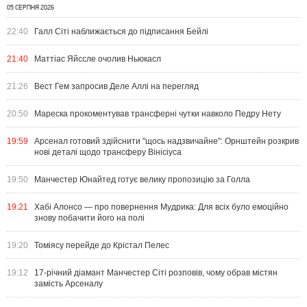
05 СЕРПНЯ 2026
22:40
Галл Сіті наближається до підписання Бейлі
21:40
Маттіас Яйссле очолив Ньюкасл
21:26
Вест Гем запросив Деле Аллі на перегляд
20:50
Мареска прокоментував трансферні чутки навколо Педру Нету
19:59
Арсенал готовий здійснити "щось надзвичайне": Орнштейн розкрив
нові деталі щодо трансферу Вінісіуса
19:50
Манчестер Юнайтед готує велику пропозицію за Голла
19:21
Хабі Алонсо — про повернення Мудрика: Для всіх було емоційно
знову побачити його на полі
19:20
Томіясу перейде до Крістал Пелес
19:12
17-річний діамант Манчестер Сіті розповів, чому обрав містян
замість Арсеналу