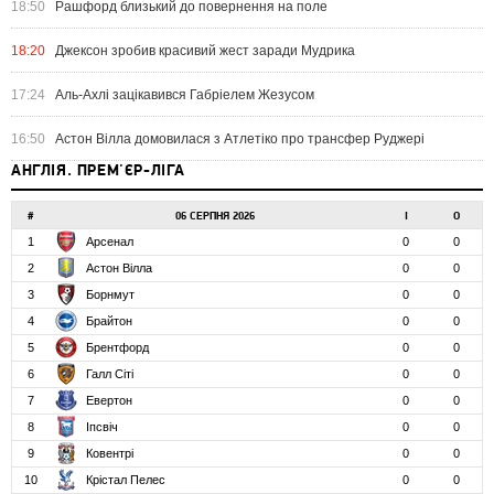
18:50
Рашфорд близький до повернення на поле
18:20
Джексон зробив красивий жест заради Мудрика
17:24
Аль-Ахлі зацікавився Габріелем Жезусом
16:50
Астон Вілла домовилася з Атлетіко про трансфер Руджері
АНГЛІЯ. ПРЕМ'ЄР-ЛІГА
#
06 СЕРПНЯ 2026
І
О
1
Арсенал
0
0
2
Астон Вілла
0
0
3
Борнмут
0
0
4
Брайтон
0
0
5
Брентфорд
0
0
6
Галл Сіті
0
0
7
Евертон
0
0
8
Іпсвіч
0
0
9
Ковентрі
0
0
10
Крістал Пелес
0
0