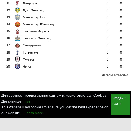
11
Ліверпуль
0
0
12
Лідс Юнайтед
0
0
13
Манчестер Сіті
0
0
14
Манчестер Юнайтед
0
0
15
Ноттінгем Форест
0
0
16
Ньюкасл Юнайтед
0
0
17
Сандерленд
0
0
18
Тоттенгем
0
0
19
Фулгем
0
0
20
Челсі
0
0
детальна таблиця
Для зручності користування сайтом використовуються Cookies.
Згоден /
Детальніше
тут
Got it
This website uses cookies to ensure you get the best experience on
our website.
Learn more