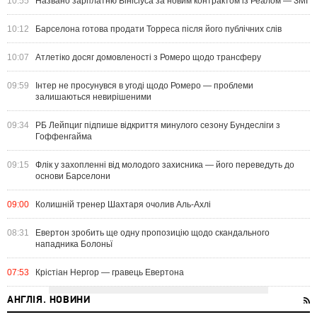
10:55
Названо зарплатню Вінісіуса за новим контрактом із Реалом — ЗМІ
10:12
Барселона готова продати Торреса після його публічних слів
10:07
Атлетіко досяг домовленості з Ромеро щодо трансферу
09:59
Інтер не просунувся в угоді щодо Ромеро — проблеми
залишаються невирішеними
09:34
РБ Лейпциг підпише відкриття минулого сезону Бундесліги з
Гоффенгайма
09:15
Флік у захопленні від молодого захисника — його переведуть до
основи Барселони
09:00
Колишній тренер Шахтаря очолив Аль-Ахлі
08:31
Евертон зробить ще одну пропозицію щодо скандального
нападника Болоньї
07:53
Крістіан Нергор — гравець Евертона
АНГЛІЯ. НОВИНИ