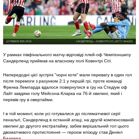
14 ТРАВНЯ 2025, 00:33
САНДЕРЛЕНД — КОВЕНТРІ СІТІ, GETTY IMAGES
У рамках півфінального матчу-відповіді плей-оф Чемпіоншипу
Сандерленд приймав на власному полі Ковентрі Сіті.
Напередодні цієї зустрічі "чорні коти" мали перевагу в один гол
після перемоги з рахунком 2:1 у першій грі, проте команді
Френка Лемпарда вдалося повернутися в гру на Стедіум оф
Лайт завдяки голу Мейсона-Кларка на 76-й хвилині, який і
перевів гру в овертайми.
І в той момент, коли усі готувалися до післяматчевої серії
пенальті, Сандерленд в останній атаці, на другій компенсованій
хвилині до другого екстратайму, забив вирішальний гол цього
двоматчевого протистояння — героєм епізоду став Деніел
Баллард.