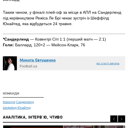
Таким чином, у фіналі плей-оф за місце в АПЛ на Сандерленд
під керівництвом
Режіса Ле Брі
чекає зустріч із Шеффілд
Юнайтед, яка відбудеться 24 травня.
*Сандерленд
— Ковентрі Сіті 1:1 (перший матч — 2:1)
Голи:
Баллард, 120+2 — Мейсон-Кларк, 76
Микита Євтушенко
всі статті автора
Football.ua
КОМАНДИ
Ковентрі
Сандерленд
Шеффілд Юнайтед
АНАЛІТИКА, ІНТЕРВ'Ю, ЧТИВО