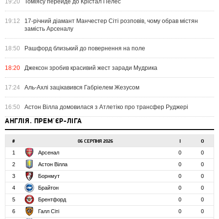
19:20
Томіясу перейде до Крістал Пелес
19:12
17-річний діамант Манчестер Сіті розповів, чому обрав містян
замість Арсеналу
18:50
Рашфорд близький до повернення на поле
18:20
Джексон зробив красивий жест заради Мудрика
17:24
Аль-Ахлі зацікавився Габріелем Жезусом
16:50
Астон Вілла домовилася з Атлетіко про трансфер Руджері
АНГЛІЯ. ПРЕМ'ЄР-ЛІГА
#
06 СЕРПНЯ 2026
І
О
1
Арсенал
0
0
2
Астон Вілла
0
0
3
Борнмут
0
0
4
Брайтон
0
0
5
Брентфорд
0
0
6
Галл Сіті
0
0