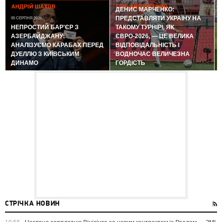
05 СЕРПНЯ 2026
АНДРІЙ ШАХОВ
ГЛІБ АНДРУСЕНКО
ДЕНИС МАРЧЕНКО:
ПРЕДСТАВЛЯТИ УКРАЇНУ НА
05 СЕРПНЯ 2026
0
НЕПРОСТИЙ БАР'ЄР З
ТАКОМУ ТУРНІРІ, ЯК
АЗЕРБАЙДЖАНУ:
ЄВРО-2026, — ЦЕ ВЕЛИКА
АНАЛІЗУЄМО КАРАБАХ ПЕРЕД
ВІДПОВІДАЛЬНІСТЬ І
ДУЕЛЛЮ З КИЇВСЬКИМ
ВОДНОЧАС ВЕЛИЧЕЗНА
ДИНАМО
ГОРДІСТЬ
СТРІЧКА НОВИН