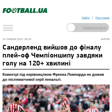
Увійти
Реєстрація
14 ТРАВНЯ 2025, 00:33
АНГЛІЯ
Сандерленд вийшов до фіналу
плей-оф Чемпіоншипу завдяки
голу на 120+ хвилині
Ковентрі під керівництвом Френка Лемпарда не дожив
до післяматчевої серії пенальті.