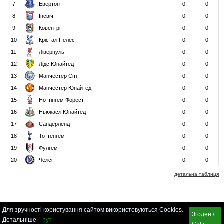
7
Евертон
0
0
8
Іпсвіч
0
0
9
Ковентрі
0
0
10
Крістал Пелес
0
0
11
Ліверпуль
0
0
12
Лідс Юнайтед
0
0
13
Манчестер Сіті
0
0
14
Манчестер Юнайтед
0
0
15
Ноттінгем Форест
0
0
16
Ньюкасл Юнайтед
0
0
17
Сандерленд
0
0
18
Тоттенгем
0
0
19
Фулгем
0
0
20
Челсі
0
0
детальна таблиця
Для зручності користування сайтом використовуються Cookies.
Згоден /
Детальніше
тут