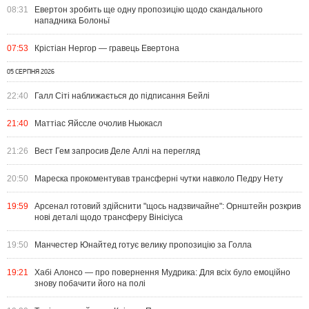
08:31
Евертон зробить ще одну пропозицію щодо скандального
нападника Болоньї
07:53
Крістіан Нергор — гравець Евертона
05 СЕРПНЯ 2026
22:40
Галл Сіті наближається до підписання Бейлі
21:40
Маттіас Яйссле очолив Ньюкасл
21:26
Вест Гем запросив Деле Аллі на перегляд
20:50
Мареска прокоментував трансферні чутки навколо Педру Нету
19:59
Арсенал готовий здійснити "щось надзвичайне": Орнштейн розкрив
нові деталі щодо трансферу Вінісіуса
19:50
Манчестер Юнайтед готує велику пропозицію за Голла
19:21
Хабі Алонсо — про повернення Мудрика: Для всіх було емоційно
знову побачити його на полі