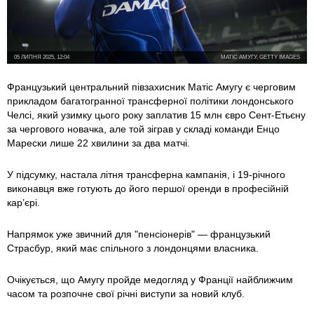
05 ЛИПНЯ 2025, 12:04
МАТІС АМУГУ, GETTY IMAGES
Французький центральний півзахисник Матіс Амугу є черговим
прикладом багатогранної трансферної політики лондонського
Челсі, який узимку цього року заплатив 15 млн євро Сент-Етьєну
за чергового новачка, але той зіграв у складі команди Енцо
Марески лише 22 хвилини за два матчі.
У підсумку, настала літня трансферна кампанія, і 19-річного
виконавця вже готують до його першої оренди в професійній
кар’єрі.
Напрямок уже звичний для "пенсіонерів" — французький
Страсбур, який має спільного з лондонцями власника.
Очікується, що Амугу пройде медогляд у Франції найближчим
часом та розпочне свої річні виступи за новий клуб.