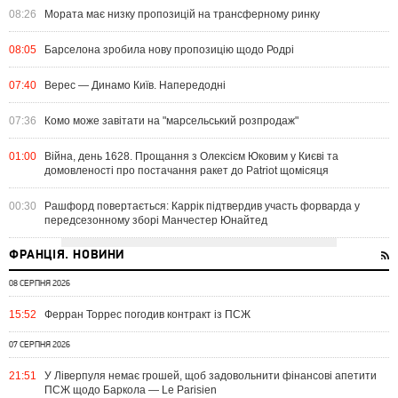
08:26
Мората має низку пропозицій на трансферному ринку
08:05
Барселона зробила нову пропозицію щодо Родрі
07:40
Верес — Динамо Київ. Напередодні
07:36
Комо може завітати на "марсельський розпродаж"
01:00
Війна, день 1628. Прощання з Олексієм Юковим у Києві та
домовленості про постачання ракет до Patriot щомісяця
00:30
Рашфорд повертається: Каррік підтвердив участь форварда у
передсезонному зборі Манчестер Юнайтед
ФРАНЦІЯ. НОВИНИ
08 СЕРПНЯ 2026
15:52
Ферран Торрес погодив контракт із ПСЖ
07 СЕРПНЯ 2026
21:51
У Ліверпуля немає грошей, щоб задовольнити фінансові апетити
ПСЖ щодо Баркола — Le Parisien