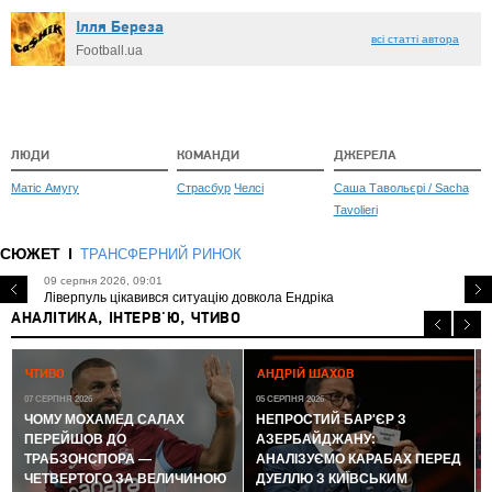
Ілля Береза
всі статті автора
Football.ua
ЛЮДИ
КОМАНДИ
ДЖЕРЕЛА
Матіс Амугу
Страсбур
Челсі
Саша Тавольєрі / Sacha
Tavolieri
СЮЖЕТ
ТРАНСФЕРНИЙ РИНОК
09 серпня 2026, 09:01
Ліверпуль цікавився ситуацію довкола Ендріка
АНАЛІТИКА, ІНТЕРВ'Ю, ЧТИВО
0
ЧТИВО
АНДРІЙ ШАХОВ
07 СЕРПНЯ 2026
05 СЕРПНЯ 2026
ЧОМУ МОХАМЕД САЛАХ
НЕПРОСТИЙ БАР'ЄР З
ПЕРЕЙШОВ ДО
АЗЕРБАЙДЖАНУ:
ТРАБЗОНСПОРА —
АНАЛІЗУЄМО КАРАБАХ ПЕРЕД
ЧЕТВЕРТОГО ЗА ВЕЛИЧИНОЮ
ДУЕЛЛЮ З КИЇВСЬКИМ