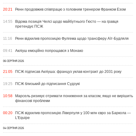
20:21
Ренн продовжив співпрацю з головним тренером Франком Езом
14:55
Відома позиція Челсі щодо майбутнього Гюсто — на гравця
претендує ПСЖ
11:16
Ренн відхилив пропозицію Фулгема щодо трансферу Аїт-Будляля
09:41
Акліуш емоційно попрощався з Монако
06 СЕРПНЯ 2026
21:05
ПСЖ підписав Акліуша: француз уклав контракт до 2031 року
19:25
ПСЖ близький до підписання Судзукі
10:58
Марсель ризикує отримати пониження за класом, якщо не вирішить
фінансові проблеми
00:20
ПСЖ відхилив пропозицію Ліверпуля у 100 млн євро за Баркола —
L'Equipe
04 СЕРПНЯ 2026