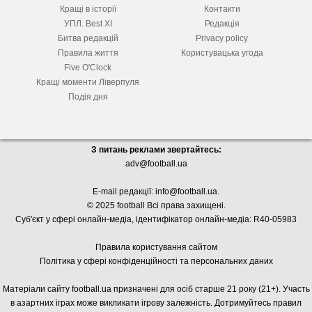
Кращі в історії
Контакти
УПЛ. Best XІ
Редакція
Битва редакцій
Privacy policy
Правила життя
Користувацька угода
Five O'Clock
Кращі моменти Ліверпуля
Подія дня
З питань реклами звертайтесь:
adv@football.ua
E-mail редакції:
info@football.ua
.
© 2025 football Всі права захищені.
Суб'єкт у сфері онлайн-медіа, і
дентифікатор онлайн-медіа: R40-05983
Правила користування сайтом
Політика у сфері конфіденційності та персональних даних
Матеріали сайту football.ua призначені для осіб старше 21 року (21+). Участь
в азартних іграх може викликати ігрову залежність. Дотримуйтесь правил