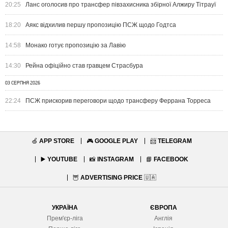
20:25
Ланс оголосив про трансфер півзахисника збірної Алжиру Тітрауї
18:20
Аякс відхилив першу пропозицію ПСЖ щодо Годтса
14:58
Монако готує пропозицію за Лавію
14:30
Рейна офіційно став гравцем Страсбура
03 СЕРПНЯ 2026
22:24
ПСЖ прискорив переговори щодо трансферу Феррана Торреса
🍏
APP STORE
🎮
GOOGLE PLAY
📨
TELEGRAM
▶️
YOUTUBE
📸
INSTAGRAM
📘
FACEBOOK
🦉
ADVERTISING PRICE
🇺🇦
УКРАЇНА
ЄВРОПА
Прем'єр-ліга
Англія