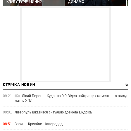
КЛУБУ ТУРЕЧЧИНИ?
ДИНАМО
СТРІЧКА НОВИН
09:21
Лівий Берег — Кудрівка 0:0 Відео найкращих моментів та огляд
матчу УПЛ
09:01
Ліверпуль цікавився ситуацію довкола Ендріка
08:51
Зоря — Кривбас. Напередодні