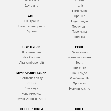
Перша ліга
Іспанія
Друга ліга
Італія
Німеччина
СВІТ
Франція
Інші країни
Нідерланди
Трансферний ринок
Португалія
Футзал
Туреччина
Польща
ЄВРОКУБКИ
РІЗНЕ
Ліга чемпіонів
Фан-сектор
Ліга Європ
и
Коментарі тижня
Ліга конференцій
Тести
Подкасти
МІЖНАРОДНІ КУБКИ
Наші відео
Чемпіонат світу
Футбол на ТБ
ЄВРО
Прогнози
Ліга націй
Новини казино
Копа Америка
Кубок Африки (КАН)
СПЕЦПРОЄКТИ
ІНФО