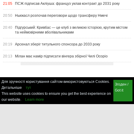
21:05
ПСЖ підписав Акліуша: француз уклав контракт до 2031 року
20:50
Ньюкасл розпочав переговори щодо трансферу Нмечі
20:40
Підгурський: Кривбас — це клуб з великою історією, крутим містом
та неймовірними вболівальниками
20:19
Арсенал зберіг титульного спонсора до 2033 року
20:13
Мілан має намір підписати вінгера збірної Чилі Осоріо
Для зручності користування сайтом використовуються Cookies.
Згоден /
Детальніше
тут
Got it
This website uses cookies to ensure you get the best experience on
our website.
Learn more