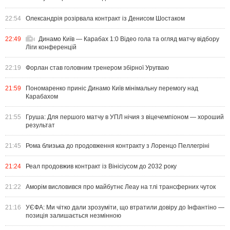
22:54
Олександрія розірвала контракт із Денисом Шостаком
22:49
Динамо Київ — Карабах 1:0 Відео гола та огляд матчу відбору
Ліги конференцій
22:19
Форлан став головним тренером збірної Уругваю
21:59
Пономаренко приніс Динамо Київ мінімальну перемогу над
Карабахом
21:55
Груша: Для першого матчу в УПЛ нічия з віцечемпіоном — хороший
результат
21:45
Рома близька до продовження контракту з Лоренцо Пеллегріні
21:24
Реал продовжив контракт із Вінісіусом до 2032 року
21:22
Аморім висловився про майбутнє Леау на тлі трансферних чуток
21:16
УЄФА: Ми чітко дали зрозуміти, що втратили довіру до Інфантіно —
позиція залишається незмінною