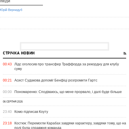
ЛЮДИ
Юрій Вернидуб
СТРІЧКА НОВИН
00:43
Лідс оголосив про трансфер Траффорда за рекордну для клубу
суму
00:21
Асист Судакова допоміг Бенфіці розгромити Гартс
00:00
Пономаренко: Сподіваюсь, що мене прорвало, і далі буде більше
06 СЕРПНЯ 2026
23:40
Комо підписав Коуту
23:18
Костюк: Перемогли Карабах завдяки характеру, завдяки тому, що на
полі була справжня команда