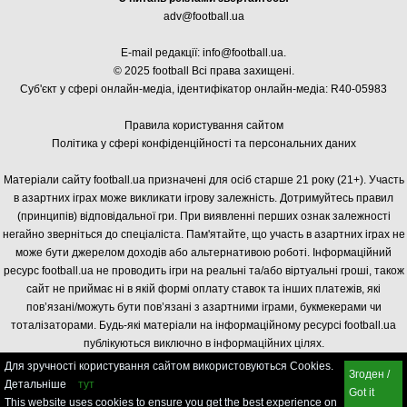
adv@football.ua
E-mail редакції:
info@football.ua
.
© 2025 football Всі права захищені.
Суб'єкт у сфері онлайн-медіа, і
дентифікатор онлайн-медіа: R40-05983
Правила користування сайтом
Політика у сфері конфіденційності та персональних даних
Матеріали сайту football.ua призначені для осіб старше 21 року (21+). Участь
в азартних іграх може викликати ігрову залежність. Дотримуйтесь правил
(принципів) відповідальної гри. При виявленні перших ознак залежності
негайно зверніться до спеціаліста. Пам'ятайте, що участь в азартних іграх не
може бути джерелом доходів або альтернативою роботі. Інформаційний
ресурс football.ua не проводить ігри на реальні та/або віртуальні гроші, також
сайт не приймає ні в якій формі оплату ставок та інших платежів, які
пов’язані/можуть бути пов’язані з азартними іграми, букмекерами чи
тоталізаторами. Будь-які матеріали на інформаційному ресурсі football.ua
публікуються виключно в інформаційних цілях.
Для зручності користування сайтом використовуються Cookies.
Згоден /
Детальніше
тут
Got it
This website uses cookies to ensure you get the best experience on