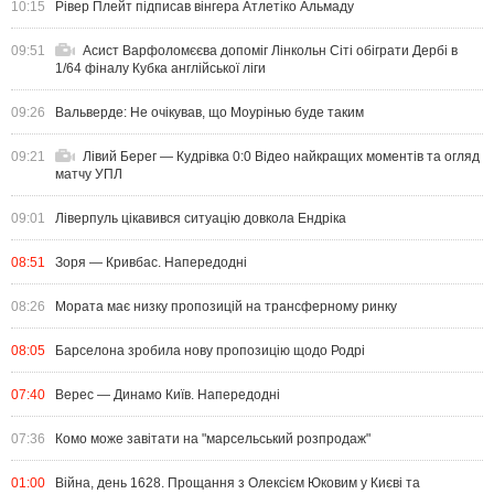
10:15
Рівер Плейт підписав вінгера Атлетіко Альмаду
09:51
Асист Варфоломєєва допоміг Лінкольн Сіті обіграти Дербі в
1/64 фіналу Кубка англійської ліги
09:26
Вальверде: Не очікував, що Моурінью буде таким
09:21
Лівий Берег — Кудрівка 0:0 Відео найкращих моментів та огляд
матчу УПЛ
09:01
Ліверпуль цікавився ситуацію довкола Ендріка
08:51
Зоря — Кривбас. Напередодні
08:26
Мората має низку пропозицій на трансферному ринку
08:05
Барселона зробила нову пропозицію щодо Родрі
07:40
Верес — Динамо Київ. Напередодні
07:36
Комо може завітати на "марсельський розпродаж"
01:00
Війна, день 1628. Прощання з Олексієм Юковим у Києві та