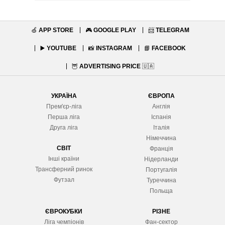
🍏
APP STORE
🎮
GOOGLE PLAY
📨
TELEGRAM
▶️
YOUTUBE
📸
INSTAGRAM
📘
FACEBOOK
🦉
ADVERTISING PRICE
🇺🇦
УКРАЇНА
ЄВРОПА
Прем'єр-ліга
Англія
Перша ліга
Іспанія
Друга ліга
Італія
Німеччина
СВІТ
Франція
Інші країни
Нідерланди
Трансферний ринок
Португалія
Футзал
Туреччина
Польща
ЄВРОКУБКИ
РІЗНЕ
Ліга чемпіонів
Фан-сектор