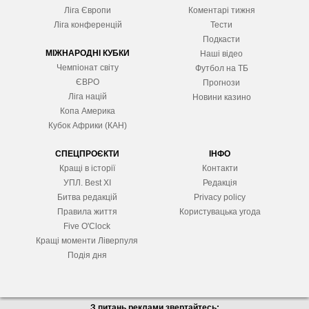
Ліга Європ
и
Коментарі тижня
Ліга конференцій
Тести
Подкасти
МІЖНАРОДНІ КУБКИ
Наші відео
Чемпіонат світу
Футбол на ТБ
ЄВРО
Прогнози
Ліга націй
Новини казино
Копа Америка
Кубок Африки (КАН)
СПЕЦПРОЄКТИ
ІНФО
Кращі в історії
Контакти
УПЛ. Best XІ
Редакція
Битва редакцій
Privacy policy
Правила життя
Користувацька угода
Five O'Clock
Кращі моменти Ліверпуля
Подія дня
З питань реклами звертайтесь: