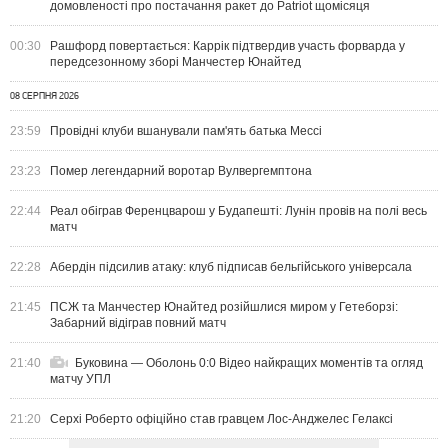
домовленості про постачання ракет до Patriot щомісяця
00:30
Рашфорд повертається: Каррік підтвердив участь форварда у
передсезонному зборі Манчестер Юнайтед
08 СЕРПНЯ 2026
23:59
Провідні клуби вшанували пам'ять батька Мессі
23:23
Помер легендарний воротар Вулвергемптона
22:44
Реал обіграв Ференцварош у Будапешті: Лунін провів на полі весь
матч
22:28
Абердін підсилив атаку: клуб підписав бельгійського універсала
21:45
ПСЖ та Манчестер Юнайтед розійшлися миром у Гетеборзі:
Забарний відіграв повний матч
21:40
Буковина — Оболонь 0:0 Відео найкращих моментів та огляд
матчу УПЛ
21:20
Серхі Роберто офіційно став гравцем Лос-Анджелес Гелаксі