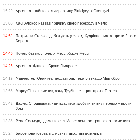
15:29
Арсенал знайшов альтернативу Вінісіусу в Ювентусі
15:00
Хабі Алонсо назвав причину свого переходу в Челсі
14:51
Петряк та Огарков дебютують у складі Кудрівки в матчі проти Лівого
Берега
14:40
Помер батько Ліонеля Мессі Хорхе Мессі
14:25
Арсенал підписав Бруно Гімараеса
14:19
Манчестер Юнайтед продав голкіпера Вітека до Мідлсбро
13:55
Марку Сілва пояснив, чому Трубін не зіграв проти Гартса
13:42
Джонс: Сподіваюсь, нам вдасться здобути виїзну перемогу проти
Зорі
13:36
Реал Сосьєдад домовився з Марселем про трансфер захисника
13:24
Барселона готова відпустити двох півзахисників