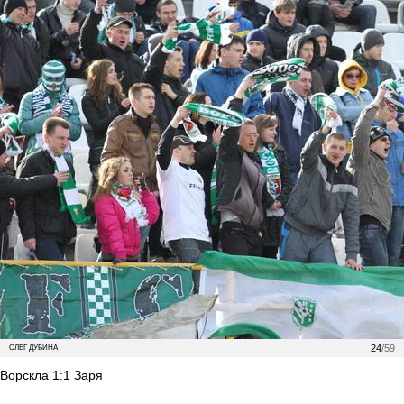
24
/59
ОЛЕГ ДУБИНА
Ворскла 1:1 Заря