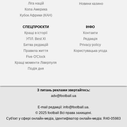
Ліга націй
Новини казино
Копа Америка
Кубок Африки (КАН)
СПЕЦПРОЄКТИ
ІНФО
Кращі в історії
Контакти
УПЛ. Best XІ
Редакція
Битва редакцій
Privacy policy
Правила життя
Користувацька угода
Five O'Clock
Кращі моменти Ліверпуля
Подія дня
З питань реклами звертайтесь:
adv@football.ua
E-mail редакції:
info@football.ua
.
© 2025 football Всі права захищені.
Суб'єкт у сфері онлайн-медіа, і
дентифікатор онлайн-медіа: R40-05983