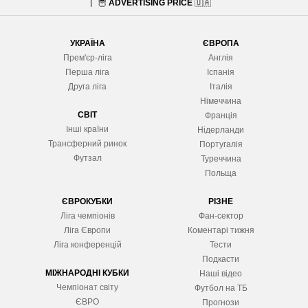
🦉
ADVERTISING PRICE
🇺🇦
УКРАЇНА
ЄВРОПА
Прем'єр-ліга
Англія
Перша ліга
Іспанія
Друга ліга
Італія
Німеччина
СВІТ
Франція
Інші країни
Нідерланди
Трансферний ринок
Португалія
Футзал
Туреччина
Польща
ЄВРОКУБКИ
РІЗНЕ
Ліга чемпіонів
Фан-сектор
Ліга Європ
и
Коментарі тижня
Ліга конференцій
Тести
Подкасти
МІЖНАРОДНІ КУБКИ
Наші відео
Чемпіонат світу
Футбол на ТБ
ЄВРО
Прогнози