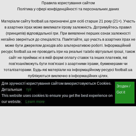
Правила користування сайтом
Політика у сфері конфіденційності та персональних даних
Матеріали сайту football.ua призначені для осіб старше 21 року (21+). Участь
в азартних іграх може викликати ігрову залежність. Дотримуйтесь правил
(принципів) відповідальної гри. При виявленні перших ознак залежності
негайно зверніться до спеціаліста. Пам'ятайте, що участь в азартних іграх не
може бути джерелом доходів або альтернативою роботі. Інформаційний
ресурс football.ua не проводить ігри на реальні та/або віртуальні гроші, також
сайт не приймає ні в якій формі оплату ставок та інших платежів, які
пов’язані/можуть бути пов’язані з азартними іграми, букмекерами чи
тоталізаторами. Будь-які матеріали на інформаційному ресурсі football.ua
публікуються виключно в інформаційних цілях.
Для зручності користування сайтом використовуються Cookies.
Згоден /
Детальніше
тут
Got it
This website uses cookies to ensure you get the best experience on
our website.
Learn more