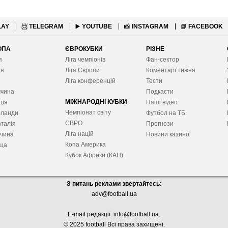
LAY
📨
TELEGRAM
▶️
YOUTUBE
📸
INSTAGRAM
📘
FACEBOOK
ОПА
ЄВРОКУБКИ
РІЗНЕ
я
Ліга чемпіонів
Фан-сектор
ія
Ліга Європ
и
Коментарі тижня
я
Ліга конференцій
Тести
ччина
Подкасти
МІЖНАРОДНІ КУБКИ
ція
Наші відео
Чемпіонат світу
рланди
Футбол на ТБ
ЄВРО
галія
Прогнози
Ліга націй
ччина
Новини казино
Копа Америка
ща
Кубок Африки (КАН)
З питань реклами звертайтесь:
adv@football.ua
E-mail редакції:
info@football.ua
.
© 2025 football Всі права захищені.