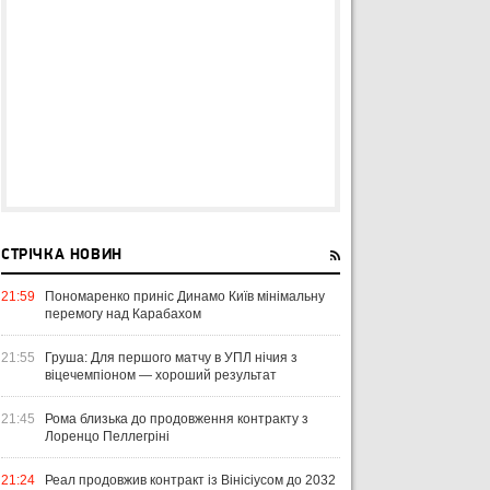
СТРІЧКА НОВИН
21:59
Пономаренко приніс Динамо Київ мінімальну
перемогу над Карабахом
21:55
Груша: Для першого матчу в УПЛ нічия з
віцечемпіоном — хороший результат
21:45
Рома близька до продовження контракту з
Лоренцо Пеллегріні
21:24
Реал продовжив контракт із Вінісіусом до 2032