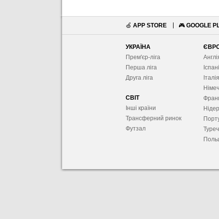
🍏
APP STORE
🎮
GOOGLE P
УКРАЇНА
ЄВР
Прем'єр-ліга
Англі
Перша ліга
Іспан
Друга ліга
Італі
Німе
СВІТ
Фран
Інші країни
Ніде
Трансферний ринок
Порту
Футзал
Туре
Поль