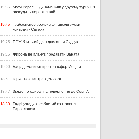
19:55
Матч Верес — Динамо Київ у другому турі УПЛ
розсудить Деревінський
19:45
Трабзонспор розкрив фінансові умови
контракту Салаха
19:25
ПСЖ близький до підписання Судзукі
19:15
Жирона не планує продавати Ваната
19:00
Баєр домовився про трансфер Медіни
18:51
Юрченко став гравцем Зорі
18:47
Зіркзе погодився на повернення до Серії А
18:30
Родрі узгодив особистий контракт із
Барселоною