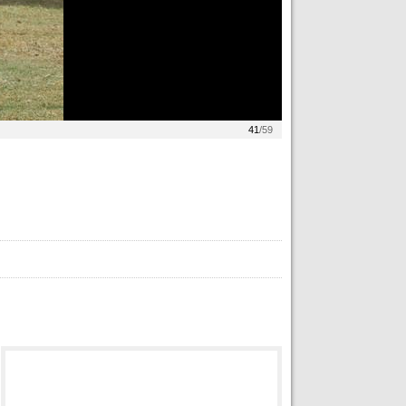
41
/59