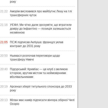
року
21:22
Аморім висловився про майбутнє Леау на тлі
трансферних чуток
21:16
УЄФА: Ми чітко дали зрозуміти, що втратили
довіру до Інфантіно — позиція залишається
незмінною
21:05
ПСЖ підписав Акліуша: француз уклав
контракт до 2031 року
20:50
Ньюкасл розпочав переговори щодо
трансферу Нмечі
20:40
Підгурський: Кривбас — це клуб з великою
історією, крутим містом та неймовірними
вболівальниками
20:19
Арсенал зберіг титульного спонсора до 2033
року
20:13
Мілан має намір підписати вінгера збірної Чилі
Осоріо