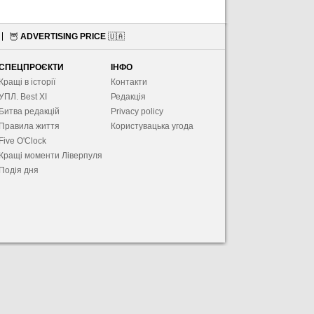
🦉
ADVERTISING PRICE
🇺🇦
СПЕЦПРОЄКТИ
ІНФО
Кращі в історії
Контакти
УПЛ. Best XІ
Редакція
Битва редакцій
Privacy policy
Правила життя
Користувацька угода
Five O'Clock
Кращі моменти Ліверпуля
Подія дня