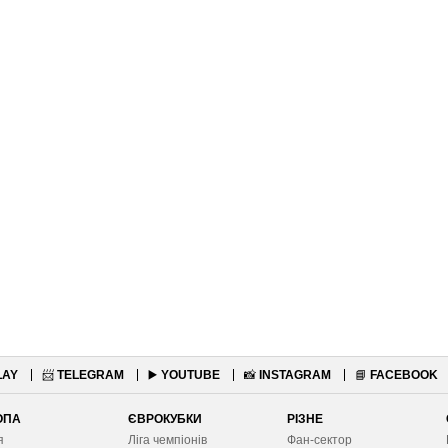
LAY
📨
TELEGRAM
▶️
YOUTUBE
📸
INSTAGRAM
📘
FACEBOOK
ОПА
ЄВРОКУБКИ
РІЗНЕ
я
Ліга чемпіонів
Фан-сектор