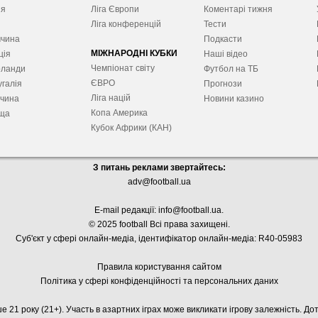
ія
Ліга Європ
и
Коментарі тижня
я
Ліга конференцій
Тести
ччина
Подкасти
МІЖНАРОДНІ КУБКИ
ція
Наші відео
Чемпіонат світу
рланди
Футбол на ТБ
ЄВРО
галія
Прогнози
Ліга націй
ччина
Новини казино
Копа Америка
ща
Кубок Африки (КАН)
З питань реклами звертайтесь:
adv@football.ua
E-mail редакції:
info@football.ua
.
© 2025 football Всі права захищені.
Суб'єкт у сфері онлайн-медіа, і
дентифікатор онлайн-медіа: R40-05983
Правила користування сайтом
Політика у сфері конфіденційності та персональних даних
е 21 року (21+). Участь в азартних іграх може викликати ігрову залежність. Д