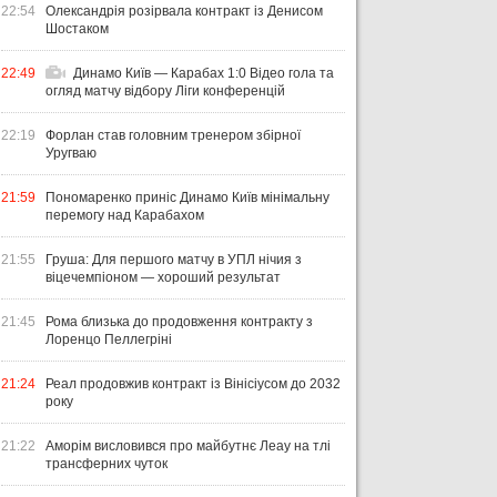
22:54
Олександрія розірвала контракт із Денисом
Шостаком
22:49
Динамо Київ — Карабах 1:0 Відео гола та
огляд матчу відбору Ліги конференцій
22:19
Форлан став головним тренером збірної
Уругваю
21:59
Пономаренко приніс Динамо Київ мінімальну
перемогу над Карабахом
21:55
Груша: Для першого матчу в УПЛ нічия з
віцечемпіоном — хороший результат
21:45
Рома близька до продовження контракту з
Лоренцо Пеллегріні
21:24
Реал продовжив контракт із Вінісіусом до 2032
року
21:22
Аморім висловився про майбутнє Леау на тлі
трансферних чуток