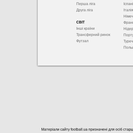
Перша ліга
Іспан
Друга ліга
Італі
Німе
СВІТ
Фран
Інші країни
Ніде
Трансферний ринок
Порту
Футзал
Туре
Поль
Матеріали сайту football.ua призначені для осіб старш