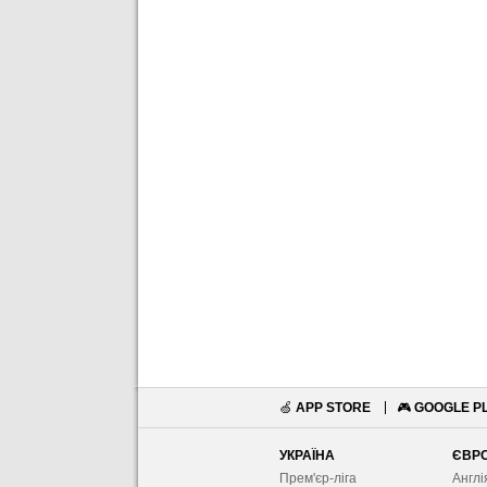
🍏
APP STORE
🎮
GOOGLE P
УКРАЇНА
ЄВР
Прем'єр-ліга
Англі