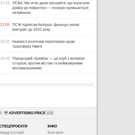
21:16
УЄФА: Ми чітко дали зрозуміти, що втратили
довіру до Інфантіно — позиція залишається
незмінною
21:05
ПСЖ підписав Акліуша: француз уклав
контракт до 2031 року
20:50
Ньюкасл розпочав переговори щодо
трансферу Нмечі
20:40
Підгурський: Кривбас — це клуб з великою
історією, крутим містом та неймовірними
вболівальниками
🦉
ADVERTISING PRICE
🇺🇦
СПЕЦПРОЄКТИ
ІНФО
Кращі в історії
Контакти