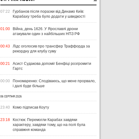
07:22
Гурбанов після поразки від Динамо Київ:
Карабаху треба було додати у швидкості
01:00
Війна, день 1626. У Ярославлі дрони
атакували один з найбільших НПЗ РФ
00:43
Лідс оголосив про трансфер Траффорда за
рекордну для клубу суму
00:21
Асист Судакова допоміг Бенфіці розгромити
Гартс
00:00
Пономаренко: Сподіваюсь, що мене прорвало,
і далі буде більше
06 СЕРПНЯ 2026
23:40
Комо підписав Коуту
23:18
Костюк: Перемогли Карабах завдяки
характеру, завдяки тому, що на полі була
справжня команда