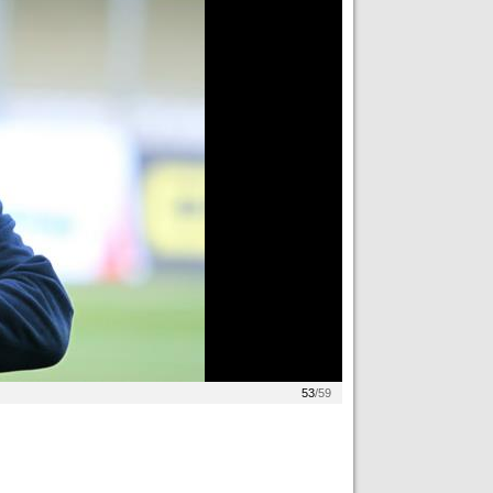
53
/59