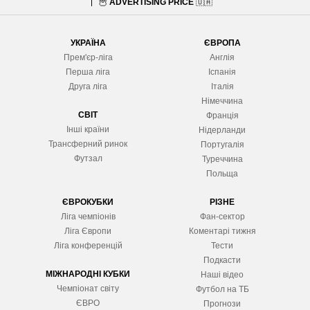
🦉
ADVERTISING PRICE
🇺🇦
УКРАЇНА
ЄВРОПА
Прем'єр-ліга
Англія
Перша ліга
Іспанія
Друга ліга
Італія
Німеччина
СВІТ
Франція
Інші країни
Нідерланди
Трансферний ринок
Португалія
Футзал
Туреччина
Польща
ЄВРОКУБКИ
РІЗНЕ
Ліга чемпіонів
Фан-сектор
Ліга Європ
и
Коментарі тижня
Ліга конференцій
Тести
Подкасти
МІЖНАРОДНІ КУБКИ
Наші відео
Чемпіонат світу
Футбол на ТБ
ЄВРО
Прогнози