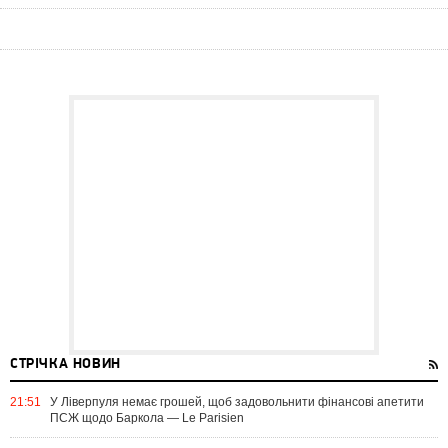
СТРІЧКА НОВИН
21:51
У Ліверпуля немає грошей, щоб задовольнити фінансові апетити
ПСЖ щодо Баркола — Le Parisien