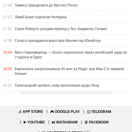
17:42
Томіясу приєднався до Крістал Пелес
17:17
Лівий Берег підписав Челядіна
17:01
Серхі Роберто узгодив перехід у Лос-Анджелес Гелаксі
16:59
Сельта орендувала воротаря Манчестер Юнайтед
16:44
Матч Чорноморець — Колос перенесено через російський удар по
стадіону в Одесі
16:36
Барселона запропонувала 45 млн за Родрі, але Ман Сіті вимагає
більше
16:12
Галатасарай зробить нову пропозицію щодо Леау
🍏
APP STORE
🎮
GOOGLE PLAY
📨
TELEGRAM
▶️
YOUTUBE
📸
INSTAGRAM
📘
FACEBOOK