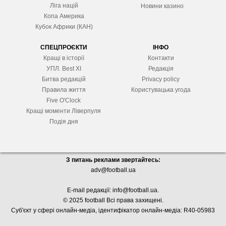
Ліга націй
Новини казино
Копа Америка
Кубок Африки (КАН)
СПЕЦПРОЄКТИ
ІНФО
Кращі в історії
Контакти
УПЛ. Best XІ
Редакція
Битва редакцій
Privacy policy
Правила життя
Користувацька угода
Five O'Clock
Кращі моменти Ліверпуля
Подія дня
З питань реклами звертайтесь:
adv@football.ua
E-mail редакції:
info@football.ua
.
© 2025 football Всі права захищені.
Суб'єкт у сфері онлайн-медіа, і
дентифікатор онлайн-медіа: R40-05983