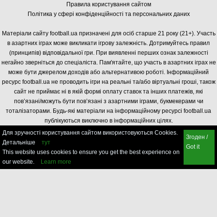
Правила користування сайтом
Політика у сфері конфіденційності та персональних даних
Матеріали сайту football.ua призначені для осіб старше 21 року (21+). Участь
в азартних іграх може викликати ігрову залежність. Дотримуйтесь правил
(принципів) відповідальної гри. При виявленні перших ознак залежності
негайно зверніться до спеціаліста. Пам'ятайте, що участь в азартних іграх не
може бути джерелом доходів або альтернативою роботі. Інформаційний
ресурс football.ua не проводить ігри на реальні та/або віртуальні гроші, також
сайт не приймає ні в якій формі оплату ставок та інших платежів, які
пов’язані/можуть бути пов’язані з азартними іграми, букмекерами чи
тоталізаторами. Будь-які матеріали на інформаційному ресурсі football.ua
публікуються виключно в інформаційних цілях.
Для зручності користування сайтом використовуються Cookies.
Згоден /
Детальніше
тут
Got it
This website uses cookies to ensure you get the best experience on
our website.
Learn more