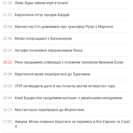
21:29
Люка Зідан змінив клуб в Іспанії
21:21
Барселона готує продаж Барджі
20:58
Манчестер Сіті домовився про трансфер Рульї з Марселя
20:49
Мілан попрощався з Беннасером
20:24
Хетафе посилився півзахисником Ліона
20:21
Ренн продовжив співпрацю з головним тренером Франком Езом
19:58
Мартінеллі може перебратися до Туреччини
19:29
УПЛ затвердила дати й час початку матчів четвертого туру
18:44
Клуб Бундесліги продовжив контракт з українським нападником
18:15
Мастантуоно перебрався до Фіорентини
17:50
Аморім: Мілан повинен боротися за перемогу в Лізі Європи та Серії
А