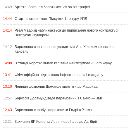
14:49
Артета: Арсенал боротиметься за всі трофеї
14:44
Старт зі скоринкою. Підсумки 1-го туру УПЛ
14:14
Реал Мадрид наближається до підписання нового контракту з
Вінісіусом Жуніором
14:12
Барселона впевнена, що узгодить із Аль-Хілялем трансфер
Канселу
14:08
В Уганді жорстко вбили капітана найтитулованішого клубу
13:41
ФІФА офіційно підтримала Інфантіно на тлі скандалу
13:10
Лейпциг дозволив Діоманде вилетіти до Мадрида
12:57
Боруссія Дортмунд веде перемовини з Санчо — ЗМІ
12:43
Барселона спробує перехопити Родрі в Реала
12:31
Захисник ДР Конго та Лілля перейшов до Ад-Дірії