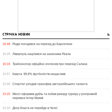
СТРІЧКА НОВИН
16:48
Родрі погодився на перехід до Барселони
16:26
Ліверпуль націлився на захисника Реала
16:16
Трабзонспор офіційно оголосив про перехід Салаха
15:57
Какута: 99,9% футболістів нещасливі
15:40
Спортінг узгодив трансфер австралійського таланта
15:25
Мессі оформив дубль та побив рекорд турніру у розгромній
перемозі Інтер Маямі
15:10
Діогу Кошта не перейде в Челсі