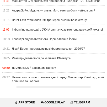
11:41
Манчестер Сіті домовився про перехід Буадді за 129+6 млн євро
11:22
Адарабіойо: Мудрик — дивак. Його темп роботи неймовірний
11:15
Ван‘т Схіп став головним тренером збірної Казахстану
11:06
Інфантіно на посаді в УЄФА виплачував компенсацію своїй коханці
10:53
Ковентрі підписав хавбека Норшелланна Їренкі
10:21
Лівий Берег представив нові форми на сезон-2026/27
10:05
Реал придивляється до капітана Ювентуса
09:50
Домбровський завершив кар’єру
09:37
Ньюкасл остаточно зачинив двері перед Манчестер Юнайтед, який
прийшов за Голлом
🍏
APP STORE
🎮
GOOGLE PLAY
📨
TELEGRAM