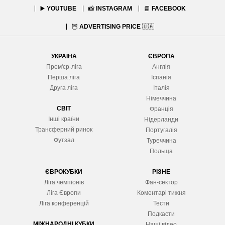
▶️
YOUTUBE
📸
INSTAGRAM
📘
FACEBOOK
🦉
ADVERTISING PRICE
🇺🇦
УКРАЇНА
ЄВРОПА
Прем'єр-ліга
Англія
Перша ліга
Іспанія
Друга ліга
Італія
Німеччина
СВІТ
Франція
Інші країни
Нідерланди
Трансферний ринок
Португалія
Футзал
Туреччина
Польща
ЄВРОКУБКИ
РІЗНЕ
Ліга чемпіонів
Фан-сектор
Ліга Європ
и
Коментарі тижня
Ліга конференцій
Тести
Подкасти
МІЖНАРОДНІ КУБКИ
Наші відео