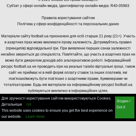
Суб'єкт у сфері онлайн-медіа, і
дентифікатор онлайн-медіа: R40-05983
Правила користування сайтом
Політика у сфері конфіденційності та персональних даних
Матеріали сайту football.ua призначені для осіб старше 21 року (21+). Участь
в азартних іграх може викликати ігрову залежність. Дотримуйтесь правил
(принципів) відповідальної гри. При виявленні перших ознак залежності
негайно зверніться до спеціаліста. Пам'ятайте, що участь в азартних іграх не
може бути джерелом доходів або альтернативою роботі. Інформаційний
ресурс football.ua не проводить ігри на реальні та/або віртуальні гроші, також
сайт не приймає ні в якій формі оплату ставок та інших платежів, які
пов’язані/можуть бути пов’язані з азартними іграми, букмекерами чи
тоталізаторами. Будь-які матеріали на інформаційному ресурсі football.ua
публікуються виключно в інформаційних цілях.
Для зручності користування сайтом використовуються Cookies.
Згоден /
Детальніше
тут
Got it
This website uses cookies to ensure you get the best experience on
our website.
Learn more