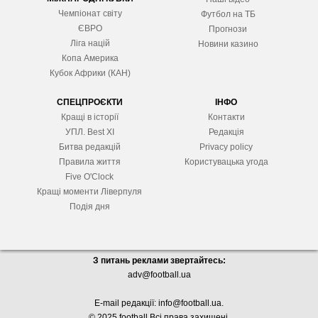
Чемпіонат світу
Футбол на ТБ
ЄВРО
Прогнози
Ліга націй
Новини казино
Копа Америка
Кубок Африки (КАН)
СПЕЦПРОЄКТИ
ІНФО
Кращі в історії
Контакти
УПЛ. Best XІ
Редакція
Битва редакцій
Privacy policy
Правила життя
Користувацька угода
Five O'Clock
Кращі моменти Ліверпуля
Подія дня
З питань реклами звертайтесь:
adv@football.ua
E-mail редакції:
info@football.ua
.
© 2025 football Всі права захищені.