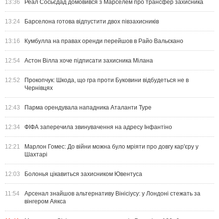
13:36
Реал Сосьєдад домовився з Марселем про трансфер захисника
13:24
Барселона готова відпустити двох півзахисників
13:16
Кумбулла на правах оренди перейшов в Райо Вальєкано
12:54
Астон Вілла хоче підписати захисника Мілана
12:52
Прокопчук: Шкода, що гра проти Буковини відбудеться не в
Чернівцях
12:43
Парма орендувала нападника Аталанти Туре
12:34
ФІФА заперечила звинувачення на адресу Інфантіно
12:21
Марлон Гомес: До війни можна було мріяти про довгу кар'єру у
Шахтарі
12:03
Болонья цікавиться захисником Ювентуса
11:54
Арсенал знайшов альтернативу Вінісіусу: у Лондоні стежать за
вінгером Аякса