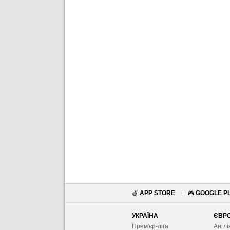
🍏
APP STORE
🎮
GOOGLE P
УКРАЇНА
ЄВР
Прем'єр-ліга
Англі