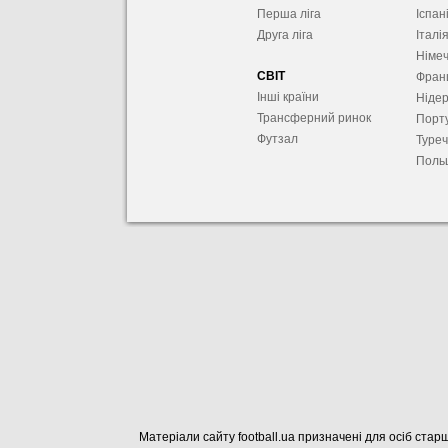
Перша ліга
Іспан
Друга ліга
Італі
Німе
СВІТ
Фран
Інші країни
Ніде
Трансферний ринок
Порту
Футзал
Туре
Поль
Матеріали сайту football.ua призначені для осіб старш