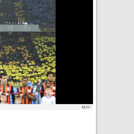
51
/90