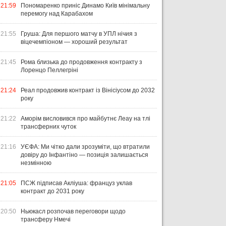
21:59
Пономаренко приніс Динамо Київ мінімальну
перемогу над Карабахом
21:55
Груша: Для першого матчу в УПЛ нічия з
віцечемпіоном — хороший результат
21:45
Рома близька до продовження контракту з
Лоренцо Пеллегріні
21:24
Реал продовжив контракт із Вінісіусом до 2032
року
21:22
Аморім висловився про майбутнє Леау на тлі
трансферних чуток
21:16
УЄФА: Ми чітко дали зрозуміти, що втратили
довіру до Інфантіно — позиція залишається
незмінною
21:05
ПСЖ підписав Акліуша: француз уклав
контракт до 2031 року
20:50
Ньюкасл розпочав переговори щодо
трансферу Нмечі