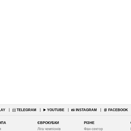
LAY
📨
TELEGRAM
▶️
YOUTUBE
📸
INSTAGRAM
📘
FACEBOOK
ОПА
ЄВРОКУБКИ
РІЗНЕ
я
Ліга чемпіонів
Фан-сектор