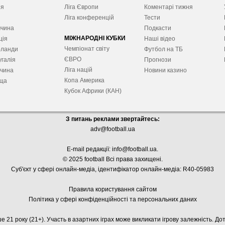
ія
Ліга Європ
и
Коментарі тижня
я
Ліга конференцій
Тести
ччина
Подкасти
МІЖНАРОДНІ КУБКИ
ція
Наші відео
Чемпіонат світу
рланди
Футбол на ТБ
ЄВРО
галія
Прогнози
Ліга націй
ччина
Новини казино
Копа Америка
ща
Кубок Африки (КАН)
З питань реклами звертайтесь:
adv@football.ua
E-mail редакції:
info@football.ua
.
© 2025 football Всі права захищені.
Суб'єкт у сфері онлайн-медіа, і
дентифікатор онлайн-медіа: R40-05983
Правила користування сайтом
Політика у сфері конфіденційності та персональних даних
е 21 року (21+). Участь в азартних іграх може викликати ігрову залежність. Д