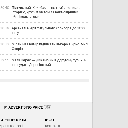
20:40
Підгурський: Кривбас — це клуб з великою
історією, крутим містом та неймовірними
вболівальниками
20:19
Арсенал зберіг титульного спонсора до 2033
року
20:13
Мілан має намір підписати вінгера збірної Чилі
Осоріо
19:55
Матч Верес — Динамо Київ у другому турі УПЛ
розсудить Деревінський
🦉
ADVERTISING PRICE
🇺🇦
СПЕЦПРОЄКТИ
ІНФО
Кращі в історії
Контакти