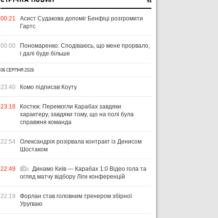
СТРІЧКА НОВИН
00:21
Асист Судакова допоміг Бенфіці розгромити
Гартс
00:00
Пономаренко: Сподіваюсь, що мене прорвало,
і далі буде більше
06 СЕРПНЯ 2026
23:40
Комо підписав Коуту
23:18
Костюк: Перемогли Карабах завдяки
характеру, завдяки тому, що на полі була
справжня команда
22:54
Олександрія розірвала контракт із Денисом
Шостаком
22:49
Динамо Київ — Карабах 1:0 Відео гола та
огляд матчу відбору Ліги конференцій
22:19
Форлан став головним тренером збірної
Уругваю