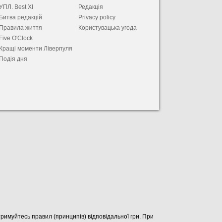
УПЛ. Best XІ
Редакція
Битва редакцій
Privacy policy
Правила життя
Користувацька угода
Five O'Clock
Кращі моменти Ліверпуля
Подія дня
отримуйтесь правил (принципів) відповідальної гри. При