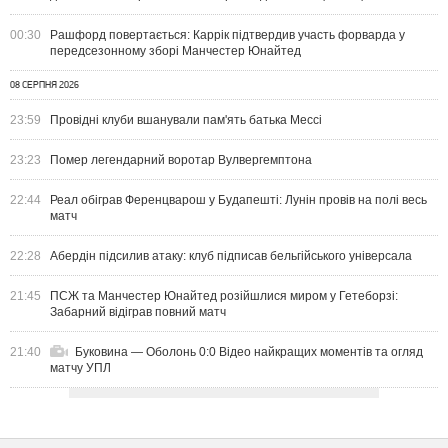
00:30
Рашфорд повертається: Каррік підтвердив участь форварда у
передсезонному зборі Манчестер Юнайтед
08 СЕРПНЯ 2026
23:59
Провідні клуби вшанували пам'ять батька Мессі
23:23
Помер легендарний воротар Вулвергемптона
22:44
Реал обіграв Ференцварош у Будапешті: Лунін провів на полі весь
матч
22:28
Абердін підсилив атаку: клуб підписав бельгійського універсала
21:45
ПСЖ та Манчестер Юнайтед розійшлися миром у Гетеборзі:
Забарний відіграв повний матч
21:40
Буковина — Оболонь 0:0 Відео найкращих моментів та огляд
матчу УПЛ