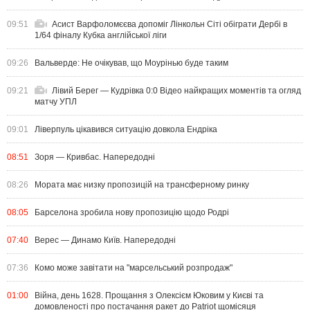
09:51
Асист Варфоломєєва допоміг Лінкольн Сіті обіграти Дербі в
1/64 фіналу Кубка англійської ліги
09:26
Вальверде: Не очікував, що Моурінью буде таким
09:21
Лівий Берег — Кудрівка 0:0 Відео найкращих моментів та огляд
матчу УПЛ
09:01
Ліверпуль цікавився ситуацію довкола Ендріка
08:51
Зоря — Кривбас. Напередодні
08:26
Мората має низку пропозицій на трансферному ринку
08:05
Барселона зробила нову пропозицію щодо Родрі
07:40
Верес — Динамо Київ. Напередодні
07:36
Комо може завітати на "марсельський розпродаж"
01:00
Війна, день 1628. Прощання з Олексієм Юковим у Києві та
домовленості про постачання ракет до Patriot щомісяця