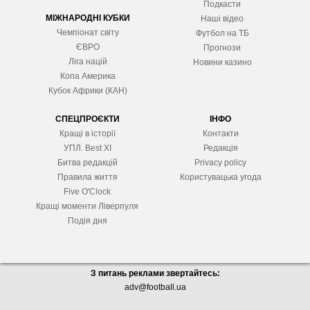
Подкасти
МІЖНАРОДНІ КУБКИ
Наші відео
Чемпіонат світу
Футбол на ТБ
ЄВРО
Прогнози
Ліга націй
Новини казино
Копа Америка
Кубок Африки (КАН)
СПЕЦПРОЄКТИ
ІНФО
Кращі в історії
Контакти
УПЛ. Best XІ
Редакція
Битва редакцій
Privacy policy
Правила життя
Користувацька угода
Five O'Clock
Кращі моменти Ліверпуля
Подія дня
З питань реклами звертайтесь:
adv@football.ua