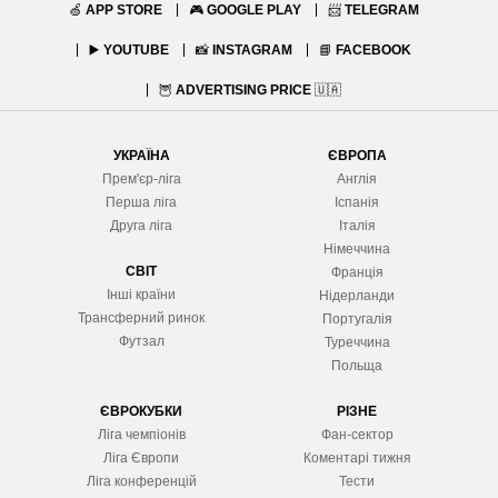
🍏
APP STORE
🎮
GOOGLE PLAY
📨
TELEGRAM
▶️
YOUTUBE
📸
INSTAGRAM
📘
FACEBOOK
🦉
ADVERTISING PRICE
🇺🇦
УКРАЇНА
ЄВРОПА
Прем'єр-ліга
Англія
Перша ліга
Іспанія
Друга ліга
Італія
Німеччина
СВІТ
Франція
Інші країни
Нідерланди
Трансферний ринок
Португалія
Футзал
Туреччина
Польща
ЄВРОКУБКИ
РІЗНЕ
Ліга чемпіонів
Фан-сектор
Ліга Європ
и
Коментарі тижня
Ліга конференцій
Тести