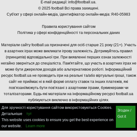
E-mail редакції:
info@football.ua
.
© 2025 football Всі права захищені.
Суб'єкт у сфері онлайн-медіа, і
дентифікатор онлайн-медіа: R40-05983
Правила користування сайтом
Політика у сфері конфіденційності та персональних даних
Матеріали сайту football.ua призначені для осіб старше 21 року (21+). Участь
в азартних іграх може викликати ігрову залежність. Дотримуйтесь правил
(принципів) відповідальної гри. При виявленні перших ознак залежності
негайно зверніться до спеціаліста. Пам'ятайте, що участь в азартних іграх не
може бути джерелом доходів або альтернативою роботі. Інформаційний
ресурс football.ua не проводить ігри на реальні та/або віртуальні гроші, також
сайт не приймає ні в якій формі оплату ставок та інших платежів, які
пов’язані/можуть бути пов’язані з азартними іграми, букмекерами чи
тоталізаторами. Будь-які матеріали на інформаційному ресурсі football.ua
публікуються виключно в інформаційних цілях.
Для зручності користування сайтом використовуються Cookies.
Згоден /
Детальніше
тут
Got it
This website uses cookies to ensure you get the best experience on
our website.
Learn more