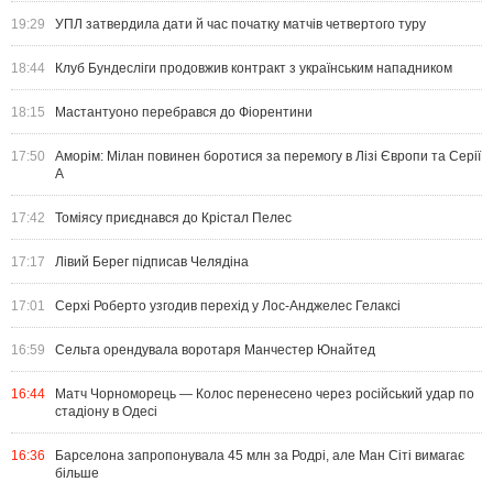
19:29
УПЛ затвердила дати й час початку матчів четвертого туру
18:44
Клуб Бундесліги продовжив контракт з українським нападником
18:15
Мастантуоно перебрався до Фіорентини
17:50
Аморім: Мілан повинен боротися за перемогу в Лізі Європи та Серії
А
17:42
Томіясу приєднався до Крістал Пелес
17:17
Лівий Берег підписав Челядіна
17:01
Серхі Роберто узгодив перехід у Лос-Анджелес Гелаксі
16:59
Сельта орендувала воротаря Манчестер Юнайтед
16:44
Матч Чорноморець — Колос перенесено через російський удар по
стадіону в Одесі
16:36
Барселона запропонувала 45 млн за Родрі, але Ман Сіті вимагає
більше