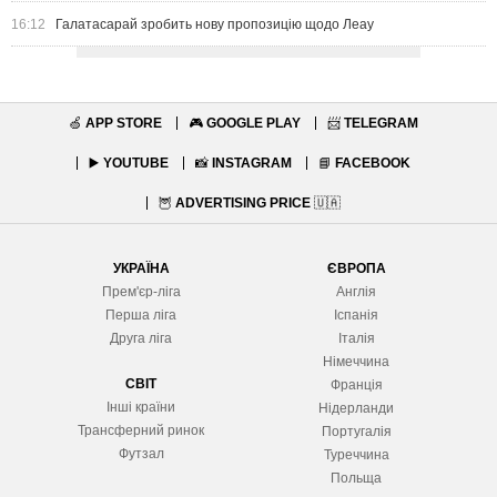
16:12
Галатасарай зробить нову пропозицію щодо Леау
🍏
APP STORE
🎮
GOOGLE PLAY
📨
TELEGRAM
▶️
YOUTUBE
📸
INSTAGRAM
📘
FACEBOOK
🦉
ADVERTISING PRICE
🇺🇦
УКРАЇНА
ЄВРОПА
Прем'єр-ліга
Англія
Перша ліга
Іспанія
Друга ліга
Італія
Німеччина
СВІТ
Франція
Інші країни
Нідерланди
Трансферний ринок
Португалія
Футзал
Туреччина
Польща