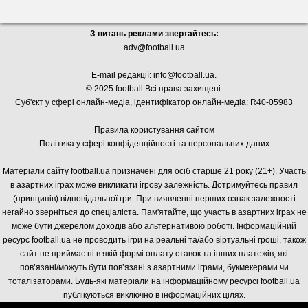
З питань реклами звертайтесь:
adv@football.ua
E-mail редакції:
info@football.ua
.
© 2025 football Всі права захищені.
Суб'єкт у сфері онлайн-медіа, і
дентифікатор онлайн-медіа: R40-05983
Правила користування сайтом
Політика у сфері конфіденційності та персональних даних
Матеріали сайту football.ua призначені для осіб старше 21 року (21+). Участь
в азартних іграх може викликати ігрову залежність. Дотримуйтесь правил
(принципів) відповідальної гри. При виявленні перших ознак залежності
негайно зверніться до спеціаліста. Пам'ятайте, що участь в азартних іграх не
може бути джерелом доходів або альтернативою роботі. Інформаційний
ресурс football.ua не проводить ігри на реальні та/або віртуальні гроші, також
сайт не приймає ні в якій формі оплату ставок та інших платежів, які
пов’язані/можуть бути пов’язані з азартними іграми, букмекерами чи
тоталізаторами. Будь-які матеріали на інформаційному ресурсі football.ua
публікуються виключно в інформаційних цілях.