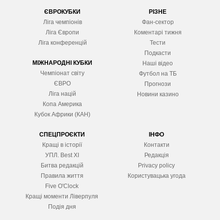
ЄВРОКУБКИ
РІЗНЕ
Ліга чемпіонів
Фан-сектор
Ліга Європ
и
Коментарі тижня
Ліга конференцій
Тести
Подкасти
МІЖНАРОДНІ КУБКИ
Наші відео
Чемпіонат світу
Футбол на ТБ
ЄВРО
Прогнози
Ліга націй
Новини казино
Копа Америка
Кубок Африки (КАН)
СПЕЦПРОЄКТИ
ІНФО
Кращі в історії
Контакти
УПЛ. Best XІ
Редакція
Битва редакцій
Privacy policy
Правила життя
Користувацька угода
Five O'Clock
Кращі моменти Ліверпуля
Подія дня