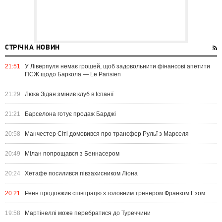
СТРІЧКА НОВИН
21:51
У Ліверпуля немає грошей, щоб задовольнити фінансові апетити
ПСЖ щодо Баркола — Le Parisien
21:29
Люка Зідан змінив клуб в Іспанії
21:21
Барселона готує продаж Барджі
20:58
Манчестер Сіті домовився про трансфер Рульї з Марселя
20:49
Мілан попрощався з Беннасером
20:24
Хетафе посилився півзахисником Ліона
20:21
Ренн продовжив співпрацю з головним тренером Франком Езом
19:58
Мартінеллі може перебратися до Туреччини