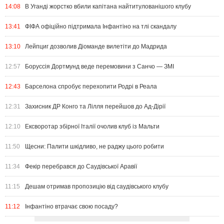
14:08
В Уганді жорстко вбили капітана найтитулованішого клубу
13:41
ФІФА офіційно підтримала Інфантіно на тлі скандалу
13:10
Лейпциг дозволив Діоманде вилетіти до Мадрида
12:57
Боруссія Дортмунд веде перемовини з Санчо — ЗМІ
12:43
Барселона спробує перехопити Родрі в Реала
12:31
Захисник ДР Конго та Лілля перейшов до Ад-Дірії
12:10
Ексворотар збірної Італії очолив клуб із Мальти
11:50
Щесни: Палити шкідливо, не раджу цього робити
11:34
Фекір перебрався до Саудівської Аравії
11:15
Дешам отримав пропозицію від саудівського клубу
11:12
Інфантіно втрачає свою посаду?