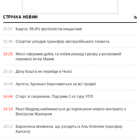
СТРІЧКА НОВИН
15:57
Какута: 99,9% футболістів нещасливі
15:40
Спортінг узгодив трансфер австралійського таланта
15:25
Мессі оформив дубль та побив рекорд турніру у розгромній
перемозі Інтер Маямі
15:10
Діогу Кошта не перейде в Челсі
14:49
Артета: Арсенал боротиметься за всі трофеї
14:44
Старт зі скоринкою. Підсумки 1-го туру УПЛ
14:14
Реал Мадрид наближається до підписання нового контракту з
Вінісіусом Жуніором
14:12
Барселона впевнена, що узгодить із Аль-Хілялем трансфер
Канселу