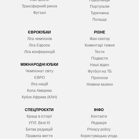
Нідерланди
Трансферний ринок
Португалія
Футзал
Туреччина
Польща
ЄВРОКУБКИ
РІЗНЕ
Ліга чемпіонів
Фан-сектор
Ліга Європ
и
Коментарі тижня
Ліга конференцій
Тести
Подкасти
МІЖНАРОДНІ КУБКИ
Наші відео
Чемпіонат світу
Футбол на ТБ
ЄВРО
Прогнози
Ліга націй
Новини казино
Копа Америка
Кубок Африки (КАН)
СПЕЦПРОЄКТИ
ІНФО
Кращі в історії
Контакти
УПЛ. Best XІ
Редакція
Битва редакцій
Privacy policy
Правила життя
Користувацька угода