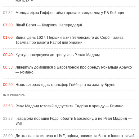
контракту
07:32
Молода зірка Гоффенгайма провалив медогляд у РБ Лейпциг
07:30
Лівий Берег — Кудрівка. Напередодні
01:00
Війна, день 1627. Перший візит Зеленського до Сербії, заява
Трампа про ракети Patriot для України
00:40
Куртуа повернувся до тренувань Реала Мадрид
00:33
Ліверпуль домовився з Барселоною про оренду Рональда Араухо
— Романо
00:20
Ньюкасл розглядає трансфер Гейб’єрга на заміну Бруно
07 СЕРПНЯ 2026
23:53
Реал Мадрид готовий відпустити Ендріка в оренду — Романо
23:23
Гвардіола порадив Родрі обрати Барселону, а не Реал Мадрид —
ЗМІ
23:00
Детальна статистика в LIVE, оцінки, новини та багато іншого: качай