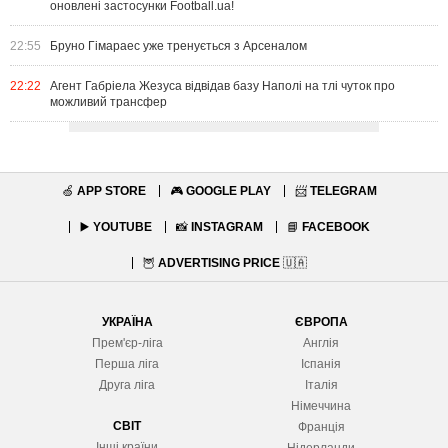
оновлені застосунки Football.ua!
22:55
Бруно Гімараес уже тренується з Арсеналом
22:22
Агент Габріела Жезуса відвідав базу Наполі на тлі чуток про
можливий трансфер
🍏
APP STORE
🎮
GOOGLE PLAY
📨
TELEGRAM
▶️
YOUTUBE
📸
INSTAGRAM
📘
FACEBOOK
🦉
ADVERTISING PRICE
🇺🇦
УКРАЇНА
ЄВРОПА
Прем'єр-ліга
Англія
Перша ліга
Іспанія
Друга ліга
Італія
Німеччина
СВІТ
Франція
Інші країни