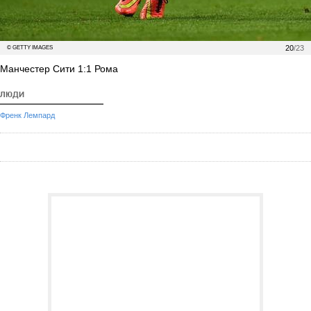
20
/23
© GETTY IMAGES
Манчестер Сити 1:1 Рома
ЛЮДИ
Френк Лемпард