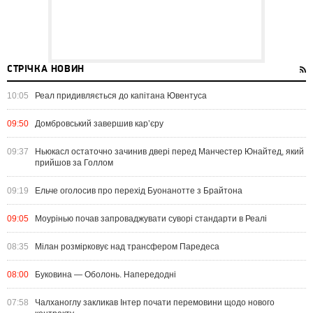
СТРІЧКА НОВИН
10:05
Реал придивляється до капітана Ювентуса
09:50
Домбровський завершив кар’єру
09:37
Ньюкасл остаточно зачинив двері перед Манчестер Юнайтед, який
прийшов за Голлом
09:19
Ельче оголосив про перехід Буонанотте з Брайтона
09:05
Моурінью почав запроваджувати суворі стандарти в Реалі
08:35
Мілан розмірковує над трансфером Паредеса
08:00
Буковина — Оболонь. Напередодні
07:58
Чалханоглу закликав Інтер почати перемовини щодо нового