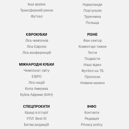
Інші країни
Нідерланди
Трансферний ринок
Португалія
Футзал
Туреччина
Польща
ЄВРОКУБКИ
РІЗНЕ
Ліга чемпіонів
Фан-сектор
Ліга Європ
и
Коментарі тижня
Ліга конференцій
Тести
Подкасти
МІЖНАРОДНІ КУБКИ
Наші відео
Чемпіонат світу
Футбол на ТБ
ЄВРО
Прогнози
Ліга націй
Новини казино
Копа Америка
Кубок Африки (КАН)
СПЕЦПРОЄКТИ
ІНФО
Кращі в історії
Контакти
УПЛ. Best XІ
Редакція
Битва редакцій
Privacy policy