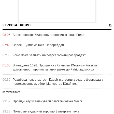
СТРІЧКА НОВИН
08:05
Барселона зробила нову пропозицію щодо Родрі
07:40
Верес — Динамо Київ. Напередодні
07:36
Комо може завітати на "марсельський розпродаж"
01:00
Війна, день 1628. Прощання з Олексієм Юковим у Києві та
домовленості про постачання ракет до Patriot щомісяця
00:30
Рашфорд повертається: Каррік підтвердив участь форварда у
передсезонному зборі Манчестер Юнайтед
08 СЕРПНЯ 2026
23:59
Провідні клуби вшанували пам'ять батька Мессі
23:23
Помер легендарний воротар Вулвергемптона