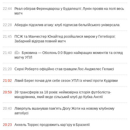
22:44
Реал обіграв Ференцварош у Будапешті: Лунін провів на полі весь
матч
22:28
Абердін підсилив атаку: клуб підписав бельгійського універсала
21:45
ПСЖ та Манчестер Юнайтед розійшлися миром у Гетеборзі:
Забарний відіграв повний матч
21:40
Буковина — Оболонь 0:0 Відео найкращих моментів та огляд
матчу УПЛ
21:20
Серхі Роберто офіційно став гравцем Лос-Анджелес Гелаксі
21:02
Лівий Берег почав для себе сезон УПЛ із нічиєї проти Кудрівки
20:59
39 трансферів за 18 років: неймовірна історія футболіста-
мандрівника, який веде сільський клуб до Кубка Англії
20:40
Ліверпуль вшанував пам’ять Діогу Жоти на новому клубному
автобусі
20:23
Анхель Торрес продовжить кар’єру в Бразилії