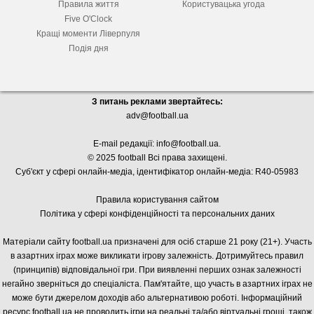
Правила життя
Користувацька угода
Five O'Clock
Кращі моменти Ліверпуля
Подія дня
З питань реклами звертайтесь:
adv@football.ua
E-mail редакції:
info@football.ua
.
© 2025 football Всі права захищені.
Суб'єкт у сфері онлайн-медіа, і
дентифікатор онлайн-медіа: R40-05983
Правила користування сайтом
Політика у сфері конфіденційності та персональних даних
Матеріали сайту football.ua призначені для осіб старше 21 року (21+). Участь
в азартних іграх може викликати ігрову залежність. Дотримуйтесь правил
(принципів) відповідальної гри. При виявленні перших ознак залежності
негайно зверніться до спеціаліста. Пам'ятайте, що участь в азартних іграх не
може бути джерелом доходів або альтернативою роботі. Інформаційний
ресурс football.ua не проводить ігри на реальні та/або віртуальні гроші, також