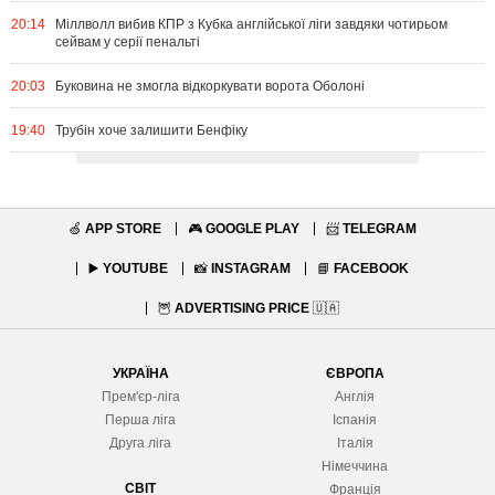
20:14
Міллволл вибив КПР з Кубка англійської ліги завдяки чотирьом
сейвам у серії пенальті
20:03
Буковина не змогла відкоркувати ворота Оболоні
19:40
Трубін хоче залишити Бенфіку
🍏
APP STORE
🎮
GOOGLE PLAY
📨
TELEGRAM
▶️
YOUTUBE
📸
INSTAGRAM
📘
FACEBOOK
🦉
ADVERTISING PRICE
🇺🇦
УКРАЇНА
ЄВРОПА
Прем'єр-ліга
Англія
Перша ліга
Іспанія
Друга ліга
Італія
Німеччина
СВІТ
Франція