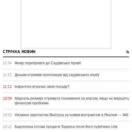
СТРІЧКА НОВИН
11:34
Фекір перебрався до Саудівської Аравії
11:15
Дешам отримав пропозицію від саудівського клубу
11:12
Інфантіно втрачає свою посаду?
10:58
Марсель ризикує отримати пониження за класом, якщо не вирішить
фінансові проблеми
10:55
Названо зарплатню Вінісіуса за новим контрактом із Реалом — ЗМІ
10:12
Барселона готова продати Торреса після його публічних слів