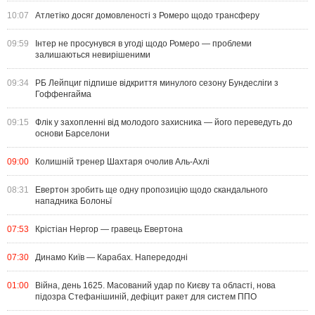
10:07
Атлетіко досяг домовленості з Ромеро щодо трансферу
09:59
Інтер не просунувся в угоді щодо Ромеро — проблеми
залишаються невирішеними
09:34
РБ Лейпциг підпише відкриття минулого сезону Бундесліги з
Гоффенгайма
09:15
Флік у захопленні від молодого захисника — його переведуть до
основи Барселони
09:00
Колишній тренер Шахтаря очолив Аль-Ахлі
08:31
Евертон зробить ще одну пропозицію щодо скандального
нападника Болоньї
07:53
Крістіан Нергор — гравець Евертона
07:30
Динамо Київ — Карабах. Напередодні
01:00
Війна, день 1625. Масований удар по Києву та області, нова
підозра Стефанішиній, дефіцит ракет для систем ППО