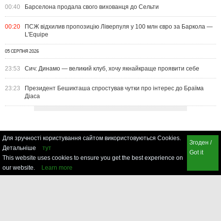
00:40
Барселона продала свого вихованця до Сельти
00:20
ПСЖ відхилив пропозицію Ліверпуля у 100 млн євро за Баркола —
L'Equipe
05 СЕРПНЯ 2026
23:53
Сич: Динамо — великий клуб, хочу якнайкраще проявити себе
23:23
Президент Бешикташа спростував чутки про інтерес до Браїма
Діаса
Для зручності користування сайтом використовуються Cookies.
Згоден /
Детальніше
тут
Got it
This website uses cookies to ensure you get the best experience on
our website.
Learn more