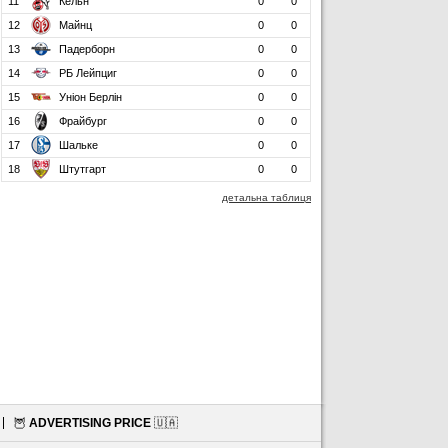
11
Кельн
0
0
12
Майнц
0
0
13
Падерборн
0
0
14
РБ Лейпциг
0
0
15
Уніон Берлін
0
0
16
Фрайбург
0
0
17
Шальке
0
0
18
Штутгарт
0
0
детальна таблиця
🦉
ADVERTISING PRICE
🇺🇦