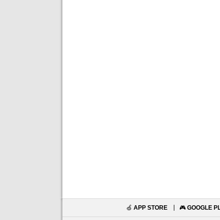
🍏
APP STORE
🎮
GOOGLE P