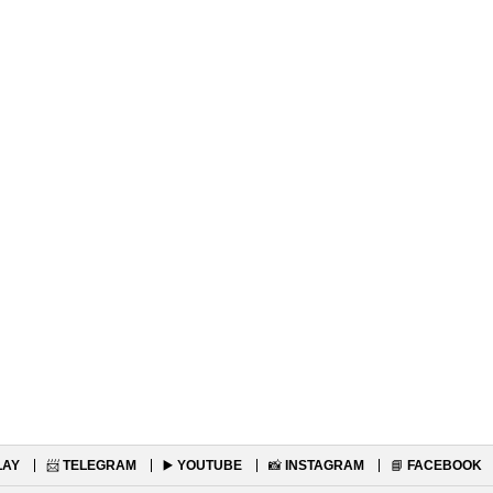
LAY
📨
TELEGRAM
▶️
YOUTUBE
📸
INSTAGRAM
📘
FACEBOOK