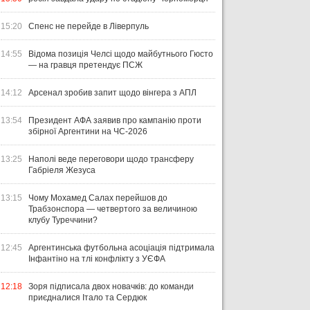
15:20
Спенс не перейде в Ліверпуль
14:55
Відома позиція Челсі щодо майбутнього Гюсто
— на гравця претендує ПСЖ
14:12
Арсенал зробив запит щодо вінгера з АПЛ
13:54
Президент АФА заявив про кампанію проти
збірної Аргентини на ЧС-2026
13:25
Наполі веде переговори щодо трансферу
Габріеля Жезуса
13:15
Чому Мохамед Салах перейшов до
Трабзонспора — четвертого за величиною
клубу Туреччини?
12:45
Аргентинська футбольна асоціація підтримала
Інфантіно на тлі конфлікту з УЄФА
12:18
Зоря підписала двох новачків: до команди
приєдналися Італо та Сердюк