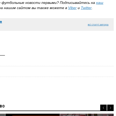
е футбольные новости первыми?
Подписывайтесь на
наш
за нашим сайтом вы также можете в
Viber
и
Twitter
.
єв
всі статті автора
ИВО