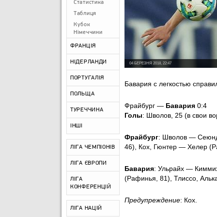
Статистика
Таблиця
Кубок
Німеччини
ФРАНЦІЯ
НІДЕРЛАНДИ
04 БЕРЕЗНЯ 2018, 22:47
ПОРТУГАЛІЯ
Бавария с легкостью справи
ПОЛЬЩА
Фрайбург —
Бавария
0:4
ТУРЕЧЧИНА
Голы
: Шволов, 25 (в свои в
ІНШІ
Фрайбург
: Шволов — Сеюнд
46), Кох, Гюнтер — Хелер (Р
ЛІГА ЧЕМПІОНІВ
ЛІГА ЄВРОПИ
Бавария
: Ульрайх — Кимми
(Рафинья, 81), Тлиссо, Альк
ЛІГА
КОНФЕРЕНЦІЙ
Предупреждение
: Кох.
ЛІГА НАЦІЙ