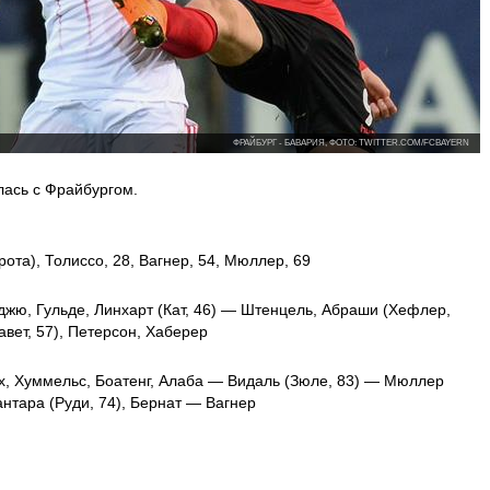
ФРАЙБУРГ - БАВАРИЯ, ФОТО: TWITTER.COM/FCBAYERN
лась с Фрайбургом.
орота), Толиссо, 28, Вагнер, 54, Мюллер, 69
жю, Гульде, Линхарт (Кат, 46) — Штенцель, Абраши (Хефлер,
авет, 57), Петерсон, Хаберер
х, Хуммельс, Боатенг, Алаба — Видаль (Зюле, 83) — Мюллер
антара (Руди, 74), Бернат — Вагнер