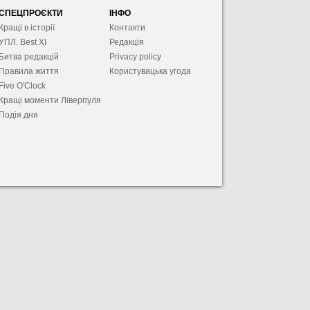
СПЕЦПРОЄКТИ
ІНФО
Кращі в історії
Контакти
УПЛ. Best XІ
Редакція
Битва редакцій
Privacy policy
Правила життя
Користувацька угода
Five O'Clock
Кращі моменти Ліверпуля
Подія дня