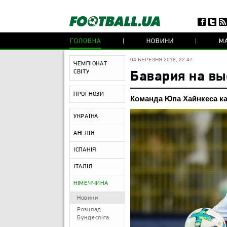
ГОЛОВНА
НОВИНИ
МА
04 БЕРЕЗНЯ 2018, 22:47
ЧЕМПІОНАТ
СВІТУ
Бавария на вы
ПРОГНОЗИ
Команда Юпа Хайнкеса кам
УКРАЇНА
АНГЛІЯ
ІСПАНІЯ
ІТАЛІЯ
НІМЕЧЧИНА
Новини
Розклад.
Бундесліга