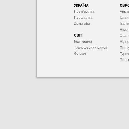
УКРАЇНА
ЄВР
Прем'єр-ліга
Англі
Перша ліга
Іспан
Друга ліга
Італі
Німе
СВІТ
Фран
Інші країни
Ніде
Трансферний ринок
Порту
Футзал
Туре
Поль