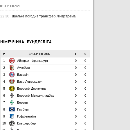
02 СЕРПНЯ 2026
22:30
Шальке погодив трансфер Ліндстрема
НІМЕЧЧИНА. БУНДЕСЛІГА
#
07 СЕРПНЯ 2026
І
О
1
Айнтрахт Франкфурт
0
0
2
Аугсбург
0
0
3
Баварія
0
0
4
Баєр Леверкузен
0
0
5
Боруссія Дортмунд
0
0
6
Боруссія Менхенгладбах
0
0
7
Вердер
0
0
8
Гамбург
0
0
9
Гоффенгайм
0
0
10
Ельферсберг
0
0