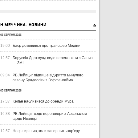
НІМЕЧЧИНА. НОВИНИ
06 СЕРПНЯ 2026
19:00
Баєр домовився про трансфер Медіни
12:57
Боруссія Дортмунд веде перемовини з Санчо
— ЗМІ
09:34
РБ Лейпциг підпише відкриття минулого
сезону Бундесліги з Гоффенгайма
05 СЕРПНЯ 2026
17:37
Кельн наблизився до оренди Мура
16:38
РБ Лейпциг веде переговори з Арсеналом
щодо Нванері
12:57
Ноєр вирішив, коли завершить кар'єру