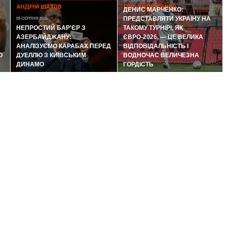
05 СЕРПНЯ 2026
АНДРІЙ ШАХОВ
ГЛІБ АНДРУСЕНКО
ДЕНИС МАРЧЕНКО:
ПРЕДСТАВЛЯТИ УКРАЇНУ НА
05 СЕРПНЯ 2026
НЕПРОСТИЙ БАР'ЄР З
ТАКОМУ ТУРНІРІ, ЯК
АЗЕРБАЙДЖАНУ:
ЄВРО-2026, — ЦЕ ВЕЛИКА
АНАЛІЗУЄМО КАРАБАХ ПЕРЕД
ВІДПОВІДАЛЬНІСТЬ І
Ю
ДУЕЛЛЮ З КИЇВСЬКИМ
ВОДНОЧАС ВЕЛИЧЕЗНА
ДИНАМО
ГОРДІСТЬ