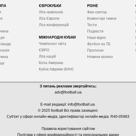
ОПА
ЄВРОКУБКИ
РІЗНЕ
я
Ліга чемпіонів
Фан-сектор
ія
Ліга Європ
и
Коментарі тижня
я
Ліга конференцій
Тести
ччина
Подкасти
МІЖНАРОДНІ КУБКИ
ція
Наші відео
Чемпіонат світу
рланди
Футбол на ТБ
ЄВРО
галія
Прогнози
Ліга націй
ччина
Новини казино
Копа Америка
ща
Кубок Африки (КАН)
З питань реклами звертайтесь:
adv@football.ua
E-mail редакції:
info@football.ua
.
© 2025 football Всі права захищені.
Суб'єкт у сфері онлайн-медіа, і
дентифікатор онлайн-медіа: R40-05983
Правила користування сайтом
Політика у сфері конфіденційності та персональних даних