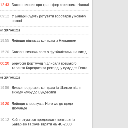
ЧТИВО
УКРАЇНА
ЛІ
12:43
Баєр оголосив про трансфер захисника Наполі
04 СЕРПНЯ 2026
УКРАЇНСЬКИЙ СЛІД У ДРУГОМУ
31 Л
09:12
У Баварії будуть ротувати воротарів у новому
ТУРІ ЕКСТРАКЛЯСИ: МАЦЕНКО
ВІ
сезоні
ПЕРЕМАГАЄ, РОМАНЧУК
ПЕ
31 ЛИПНЯ 2026
ТРИМАЄ РІВЕНЬ, ЛЕХІЯ ЗНОВУ
УПЛ-2026/27. ПРЕДСТАВЛЕННЯ
ПО
04 СЕРПНЯ 2026
БЕЗ ОЧОК
КОМАНД
СТ
19:55
Лейпциг підписав контракт з Нюланном
15:20
Баварія визначилася з футболістами на вихід
00:20
Боруссія Дортмунд підписала грецького
таланта Карецаса за рекордну суму для Генка
03 СЕРПНЯ 2026
19:59
Джеко продовжив контракт із Шальке після
виходу клубу до Бундесліги
19:20
Лейпциг спростував Here we go щодо
Діоманде
10:12
Кейн готується продовжити контракт із
Баварією та хоче зіграти на ЧС-2030