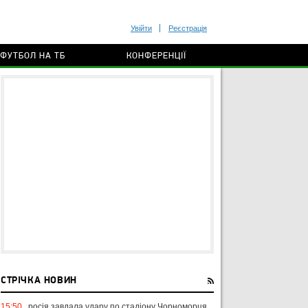
Увійти
Реєстрація
ФУТБОЛ НА ТБ
КОНФЕРЕНЦІЇ
СТРІЧКА НОВИН
15:50
росія завдала удару по стадіону Чорноморця