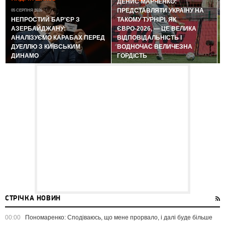
ДЕНИС МАРЧЕНКО:
ПРЕДСТАВЛЯТИ УКРАЇНУ НА
05 СЕРПНЯ 2026
0
НЕПРОСТИЙ БАР'ЄР З
ТАКОМУ ТУРНІРІ, ЯК
АЗЕРБАЙДЖАНУ:
ЄВРО-2026, — ЦЕ ВЕЛИКА
АНАЛІЗУЄМО КАРАБАХ ПЕРЕД
ВІДПОВІДАЛЬНІСТЬ І
ДУЕЛЛЮ З КИЇВСЬКИМ
ВОДНОЧАС ВЕЛИЧЕЗНА
ДИНАМО
ГОРДІСТЬ
СТРІЧКА НОВИН
00:00
Пономаренко: Сподіваюсь, що мене прорвало, і далі буде більше