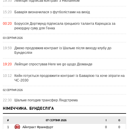
19:55
Лейпциг підписав контракт з Нюланном
15:20
Баварія визначилася з футболістами на вихід
00:20
Боруссія Дортмунд підписала грецького таланта Карецаса за
рекордну суму для Генка
03 СЕРПНЯ 2026
19:59
Джеко продовжив контракт із Шальке після виходу клубу до
Бундесліги
19:20
Лейпциг спростував Here we go щодо Діоманде
10:12
Кейн готується продовжити контракт із Баварією та хоче зіграти на
ЧС-2030
02 СЕРПНЯ 2026
22:30
Шальке погодив трансфер Ліндстрема
НІМЕЧЧИНА. БУНДЕСЛІГА
#
07 СЕРПНЯ 2026
І
О
1
Айнтрахт Франкфурт
0
0