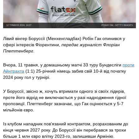
12 ТРАВНЯ 2024, 14:27
РОБІН ГАК, GETTY IMAGES
Лівий вінгер Боруссії (Менхенгладбах) Робін Гак опинився у
сфері інтересів Фіорентини,
передає журналіст Флоріан
Плеттенберг
.
Вчора, 11 травня, у домашньому матчі 33 туру Бундесліги
проти
Айнтрахта
(1:1) 25-річний німець забив свій 10-й від початку
2024 року гол у турнірі.
У Боруссії, звісно ж, хочуть втримати одного зі своїх лідерів,
проте його відхід не виключається у разі надходження гідної
пропозиції. Плеттенберг зазначає, що Гак оцінюється у 5-7
мільйонів євро.
Із клубом нападник пов'язаний контрактом, розрахованим до
кінця червня 2027 року. До Боруссії він перебрався за трохи
більше 1 млн євро влітку 2023-го, залишивши Армінію.