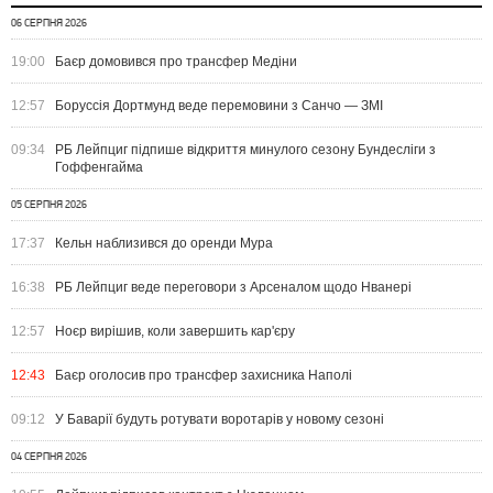
06 СЕРПНЯ 2026
19:00
Баєр домовився про трансфер Медіни
12:57
Боруссія Дортмунд веде перемовини з Санчо — ЗМІ
09:34
РБ Лейпциг підпише відкриття минулого сезону Бундесліги з
Гоффенгайма
05 СЕРПНЯ 2026
17:37
Кельн наблизився до оренди Мура
16:38
РБ Лейпциг веде переговори з Арсеналом щодо Нванері
12:57
Ноєр вирішив, коли завершить кар'єру
12:43
Баєр оголосив про трансфер захисника Наполі
09:12
У Баварії будуть ротувати воротарів у новому сезоні
04 СЕРПНЯ 2026