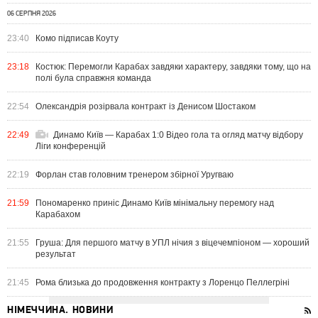
06 СЕРПНЯ 2026
23:40
Комо підписав Коуту
23:18
Костюк: Перемогли Карабах завдяки характеру, завдяки тому, що на
полі була справжня команда
22:54
Олександрія розірвала контракт із Денисом Шостаком
22:49
Динамо Київ — Карабах 1:0 Відео гола та огляд матчу відбору
Ліги конференцій
22:19
Форлан став головним тренером збірної Уругваю
21:59
Пономаренко приніс Динамо Київ мінімальну перемогу над
Карабахом
21:55
Груша: Для першого матчу в УПЛ нічия з віцечемпіоном — хороший
результат
21:45
Рома близька до продовження контракту з Лоренцо Пеллегріні
НІМЕЧЧИНА. НОВИНИ