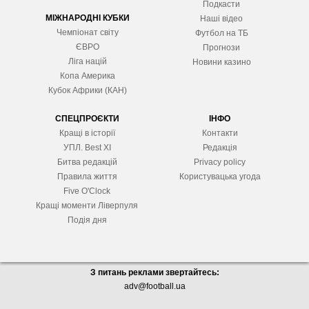
Подкасти
МІЖНАРОДНІ КУБКИ
Наші відео
Чемпіонат світу
Футбол на ТБ
ЄВРО
Прогнози
Ліга націй
Новини казино
Копа Америка
Кубок Африки (КАН)
СПЕЦПРОЄКТИ
ІНФО
Кращі в історії
Контакти
УПЛ. Best XІ
Редакція
Битва редакцій
Privacy policy
Правила життя
Користувацька угода
Five O'Clock
Кращі моменти Ліверпуля
Подія дня
З питань реклами звертайтесь:
adv@football.ua