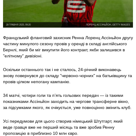
28 ТРАВНЯ 2025, 09:20
ЛОРЕНЦ АССІНЬЙОН, GETTY IMAGES
Французький фланговий захисник Ренна Лоренц Ассіньйон другу
частину минулого сезону провів у оренді в складі англійського
Бернлі, який би міг викупити його контракт, якби залишився в
"елітному" дивізіоні.
Оскільки останнього так і не сталось, 24-річний виконавець
знову повернувся до складу "червоно-чорних" на батьківщину та
провів цілком непогану кампанію.
34 матчі, чотири голи та п’ять гольових передач — із такими
показниками Ассіньйон заходить на чергове трансферне вікно,
за підсумками якого, як очікується, уже повноцінно змінить клуб.
Усі передумови для цього створив німецький Штутгарт, який
веде гравця вже не перший місяць та вже зробив Ренну
пропозицію в приблизно 10 млн євро.