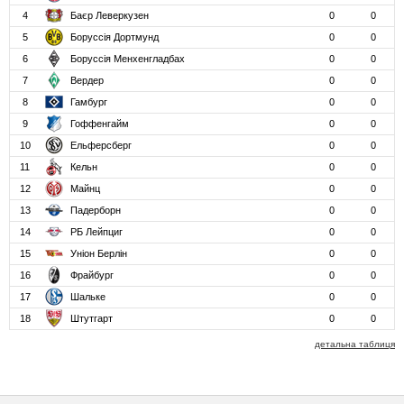
4
Баєр Леверкузен
0
0
5
Боруссія Дортмунд
0
0
6
Боруссія Менхенгладбах
0
0
7
Вердер
0
0
8
Гамбург
0
0
9
Гоффенгайм
0
0
10
Ельферсберг
0
0
11
Кельн
0
0
12
Майнц
0
0
13
Падерборн
0
0
14
РБ Лейпциг
0
0
15
Уніон Берлін
0
0
16
Фрайбург
0
0
17
Шальке
0
0
18
Штутгарт
0
0
детальна таблиця