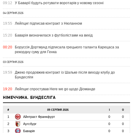
09:12
У Баварії будуть ротувати воротарів у новому сезоні
04 СЕРПНЯ 2026
19:55
Лейпциг підписав контракт з Нюланном
15:20
Баварія визначилася з футболістами на вихід
00:20
Боруссія Дортмунд підписала грецького таланта Карецаса за
рекордну суму для Генка
03 СЕРПНЯ 2026
19:59
Джеко продовжив контракт із Шальке після виходу клубу до
Бундесліги
19:20
Лейпциг спростував Here we go щодо Діоманде
НІМЕЧЧИНА. БУНДЕСЛІГА
#
09 СЕРПНЯ 2026
І
О
1
Айнтрахт Франкфурт
0
0
2
Аугсбург
0
0
3
Баварія
0
0