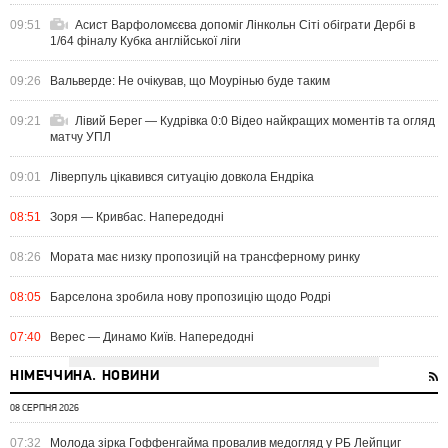
09:51
Асист Варфоломєєва допоміг Лінкольн Сіті обіграти Дербі в
1/64 фіналу Кубка англійської ліги
09:26
Вальверде: Не очікував, що Моурінью буде таким
09:21
Лівий Берег — Кудрівка 0:0 Відео найкращих моментів та огляд
матчу УПЛ
09:01
Ліверпуль цікавився ситуацію довкола Ендріка
08:51
Зоря — Кривбас. Напередодні
08:26
Мората має низку пропозицій на трансферному ринку
08:05
Барселона зробила нову пропозицію щодо Родрі
07:40
Верес — Динамо Київ. Напередодні
НІМЕЧЧИНА. НОВИНИ
08 СЕРПНЯ 2026
07:32
Молода зірка Гоффенгайма провалив медогляд у РБ Лейпциг