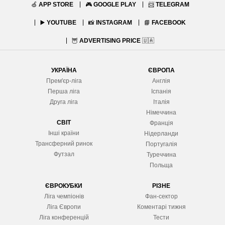
🍏
APP STORE
🎮
GOOGLE PLAY
📨
TELEGRAM
▶️
YOUTUBE
📸
INSTAGRAM
📘
FACEBOOK
🦉
ADVERTISING PRICE
🇺🇦
УКРАЇНА
ЄВРОПА
Прем'єр-ліга
Англія
Перша ліга
Іспанія
Друга ліга
Італія
Німеччина
СВІТ
Франція
Інші країни
Нідерланди
Трансферний ринок
Португалія
Футзал
Туреччина
Польща
ЄВРОКУБКИ
РІЗНЕ
Ліга чемпіонів
Фан-сектор
Ліга Європ
и
Коментарі тижня
Ліга конференцій
Тести