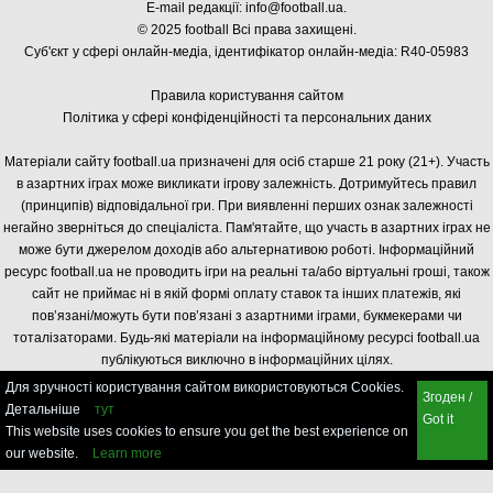
E-mail редакції:
info@football.ua
.
© 2025 football Всі права захищені.
Суб'єкт у сфері онлайн-медіа, і
дентифікатор онлайн-медіа: R40-05983
Правила користування сайтом
Політика у сфері конфіденційності та персональних даних
Матеріали сайту football.ua призначені для осіб старше 21 року (21+). Участь
в азартних іграх може викликати ігрову залежність. Дотримуйтесь правил
(принципів) відповідальної гри. При виявленні перших ознак залежності
негайно зверніться до спеціаліста. Пам'ятайте, що участь в азартних іграх не
може бути джерелом доходів або альтернативою роботі. Інформаційний
ресурс football.ua не проводить ігри на реальні та/або віртуальні гроші, також
сайт не приймає ні в якій формі оплату ставок та інших платежів, які
пов’язані/можуть бути пов’язані з азартними іграми, букмекерами чи
тоталізаторами. Будь-які матеріали на інформаційному ресурсі football.ua
публікуються виключно в інформаційних цілях.
Для зручності користування сайтом використовуються Cookies.
Згоден /
Детальніше
тут
Got it
This website uses cookies to ensure you get the best experience on
our website.
Learn more