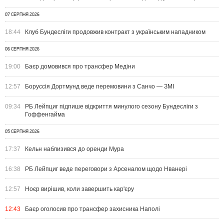
07 СЕРПНЯ 2026
18:44
Клуб Бундесліги продовжив контракт з українським нападником
06 СЕРПНЯ 2026
19:00
Баєр домовився про трансфер Медіни
12:57
Боруссія Дортмунд веде перемовини з Санчо — ЗМІ
09:34
РБ Лейпциг підпише відкриття минулого сезону Бундесліги з
Гоффенгайма
05 СЕРПНЯ 2026
17:37
Кельн наблизився до оренди Мура
16:38
РБ Лейпциг веде переговори з Арсеналом щодо Нванері
12:57
Ноєр вирішив, коли завершить кар'єру
12:43
Баєр оголосив про трансфер захисника Наполі