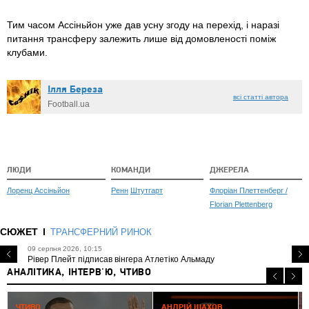
Тим часом Ассіньйон уже дав усну згоду на перехід, і наразі
питання трансферу залежить лише від домовленості поміж
клубами.
Ілля Береза
всі статті автора
Football.ua
ЛЮДИ
КОМАНДИ
ДЖЕРЕЛА
Лоренц Ассіньйон
Ренн
Штутгарт
Флоріан Плеттенберг /
Florian Plettenberg
СЮЖЕТ
ТРАНСФЕРНИЙ РИНОК
09 серпня 2026, 10:15
Рівер Плейт підписав вінгера Атлетіко Альмаду
АНАЛІТИКА, ІНТЕРВ'Ю, ЧТИВО
0
ЧТИВО
АНДРІЙ ШАХОВ