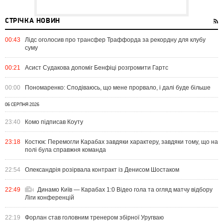
СТРІЧКА НОВИН
00:43
Лідс оголосив про трансфер Траффорда за рекордну для клубу
суму
00:21
Асист Судакова допоміг Бенфіці розгромити Гартс
00:00
Пономаренко: Сподіваюсь, що мене прорвало, і далі буде більше
06 СЕРПНЯ 2026
23:40
Комо підписав Коуту
23:18
Костюк: Перемогли Карабах завдяки характеру, завдяки тому, що на
полі була справжня команда
22:54
Олександрія розірвала контракт із Денисом Шостаком
22:49
Динамо Київ — Карабах 1:0 Відео гола та огляд матчу відбору
Ліги конференцій
22:19
Форлан став головним тренером збірної Уругваю