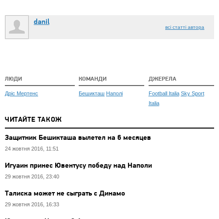
danil
всі статті автора
ЛЮДИ
КОМАНДИ
ДЖЕРЕЛА
Дріс Мертенс
Бешикташ
Наполі
Football Italia
Sky Sport
Italia
ЧИТАЙТЕ ТАКОЖ
Защитник Бешикташа вылетел на 6 месяцев
24 жовтня 2016, 11:51
Игуаин принес Ювентусу победу над Наполи
29 жовтня 2016, 23:40
Талиска может не сыграть с Динамо
29 жовтня 2016, 16:33