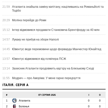
21:59
Аталанта знайшла заміну капітану, націлившись на Романьйолі та
Тодібо
20:29
Моліна перейде до Роми
15:12
Інтер відмовився продавати Станковича Брентфорду за 40 млн
14:57
Лукаку не прибув на збори Наполі
14:45
Ювентус веде перемовини щодо форварда Манчестер Юнайтед
13:57
Ювентус відмовився від голкіпера ПСЖ
13:14
Захисник Аталанти продовжить кар’єру на Близькому Сході
11:55
Модрич — про Аморіма: У мене гарне передчуття
ІТАЛІЯ. СЕРІЯ А
#
07 СЕРПНЯ 2026
І
О
1
Аталанта
0
0
2
Болонья
0
0