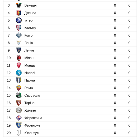
3
Венеція
0
0
4
Дженоа
0
0
5
Інтер
0
0
6
Кальярі
0
0
7
Комо
0
0
8
Лаціо
0
0
9
Лечче
0
0
10
Мілан
0
0
11
Монца
0
0
12
Наполі
0
0
13
Парма
0
0
14
Рома
0
0
15
Сассуоло
0
0
16
Торіно
0
0
17
Удінезе
0
0
18
Фіорентина
0
0
19
Фрозіноне
0
0
20
Ювентус
0
0