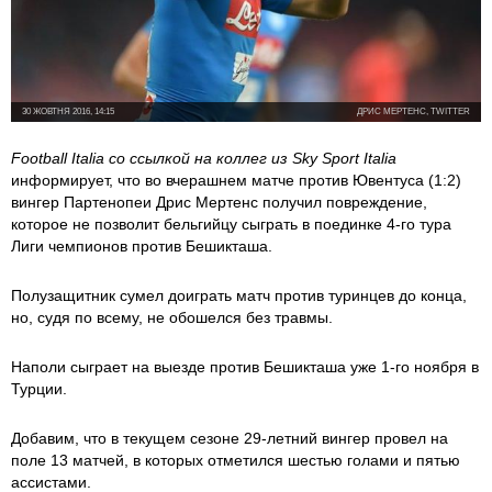
30 ЖОВТНЯ 2016, 14:15
ДРИС МЕРТЕНС, TWITTER
Football Italia со ссылкой на коллег из Sky Sport Italia
информирует, что во вчерашнем матче против Ювентуса (1:2)
вингер Партенопеи Дрис Мертенс получил повреждение,
которое не позволит бельгийцу сыграть в поединке 4-го тура
Лиги чемпионов против Бешикташа.
Полузащитник сумел доиграть матч против туринцев до конца,
но, судя по всему, не обошелся без травмы.
Наполи сыграет на выезде против Бешикташа уже 1-го ноября в
Турции.
Добавим, что в текущем сезоне 29-летний вингер провел на
поле 13 матчей, в которых отметился шестью голами и пятью
ассистами.