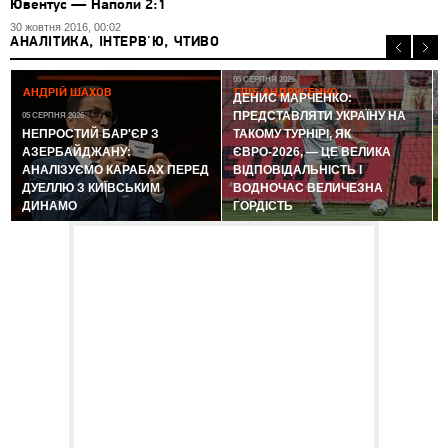
Ювентус — Наполи 2:1
30 жовтня 2016, 00:02
АНАЛІТИКА, ІНТЕРВ'Ю, ЧТИВО
05 СЕРПНЯ 2026
АНДРІЙ ШАХОВ
ГЛІБ АНДРУСЕНКО
ДЕНИС МАРЧЕНКО:
ПРЕДСТАВЛЯТИ УКРАЇНУ НА
05 СЕРПНЯ 2026
0
НЕПРОСТИЙ БАР'ЄР З
ТАКОМУ ТУРНІРІ, ЯК
АЗЕРБАЙДЖАНУ:
ЄВРО-2026, — ЦЕ ВЕЛИКА
АНАЛІЗУЄМО КАРАБАХ ПЕРЕД
ВІДПОВІДАЛЬНІСТЬ І
ДУЕЛЛЮ З КИЇВСЬКИМ
ВОДНОЧАС ВЕЛИЧЕЗНА
ДИНАМО
ГОРДІСТЬ