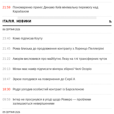
21:59
Пономаренко приніс Динамо Київ мінімальну перемогу над
Карабахом
ІТАЛІЯ. НОВИНИ
06 СЕРПНЯ 2026
23:40
Комо підписав Коуту
21:45
Рома близька до продовження контракту з Лоренцо Пеллегріні
21:22
Аморім висловився про майбутнє Леау на тлі трансферних чуток
20:13
Мілан має намір підписати вінгера збірної Чилі Осоріо
18:47
Зіркзе погодився на повернення до Серії А
18:30
Родрі узгодив особистий контракт із Барселоною
09:59
Інтер не просунувся в угоді щодо Ромеро — проблеми
залишаються невирішеними
05 СЕРПНЯ 2026