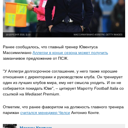
18 БЕРЕЗНЯ 2018, 11:10
МАССИМИЛИАНО АЛЛЕГРИ, GETTY IMAGES
Ранее сообщалось, что главный тренер Ювентуса
Массимилиано
Аллегри в конце сезона может получить
заманчивое предложение от ПСЖ.
"У Аллегри долгосрочное соглашение, у него также хорошие
отношения с директорами и руководством клуба. Он тренирует
один из лучших клубов мира, ему нет смысла уходить. И он не
собирается покидать Юве", – цитирует Маротту
Football Italia
со
ссылкой на
Mediaset Premium
.
Отметим, что ранее фаворитом на должность главного тренера
парижан
считался менеджер Челси
Антонио Конте.