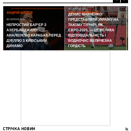
05 СЕРПНЯ 2026
АНДРІЙ ШАХОВ
ГЛІБ АНДРУСЕНКО
ДЕНИС МАРЧЕНКО:
ПРЕДСТАВЛЯТИ УКРАЇНУ НА
05 СЕРПНЯ 2026
0
НЕПРОСТИЙ БАР'ЄР З
ТАКОМУ ТУРНІРІ, ЯК
АЗЕРБАЙДЖАНУ:
ЄВРО-2026, — ЦЕ ВЕЛИКА
АНАЛІЗУЄМО КАРАБАХ ПЕРЕД
ВІДПОВІДАЛЬНІСТЬ І
ДУЕЛЛЮ З КИЇВСЬКИМ
ВОДНОЧАС ВЕЛИЧЕЗНА
ДИНАМО
ГОРДІСТЬ
СТРІЧКА НОВИН