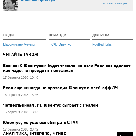
Максим Кравчук
всі статті автора
ЛЮДИ
КОМАНДИ
ДЖЕРЕЛА
Массіміліано Аллегрі
ПСЖ
Ювентус
Football Italia
ЧИТАЙТЕ ТАКОЖ
Васкес: С Ювентусом будет тяжело, но если Реал все сделает,
как надо, то пройдет в полуфинал
17 березня 2018, 10:48
Реал еще никогда не проходил Ювентус в плей-офф ЛЧ
16 березня 2018, 13:46
Четвертьфинал ЛЧ: Ювентус сыграет с Реалом
16 березня 2018, 13:13
Ювентусу не удалось обыграть СПАЛ
17 березня 2018, 23:42
АНАЛІТИКА, ІНТЕРВ'Ю, ЧТИВО