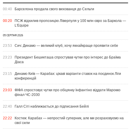
00:40
Барселона продала свого вихованця до Сельти
00:20
ПСЖ відхилив пропозицію Ліверпуля у 100 млн євро за Баркола —
L'Equipe
05 СЕРПНЯ 2026
23:53
Сич: Динамо — великий клуб, хочу якнайкраще проявити себе
23:23
Президент Бешикташа спростував чутки про інтерес до Браїма
Діаса
23:15
Динамо Київ — Карабах: цікаві варіанти ставок на поєдинок Ліги
конференцій
23:03
ФІФА спростовує чутки про обіцянку Інфантіно віддати Марокко
фінал ЧС-2030
22:40
Галл Сіті наближається до підписання Бейлі
22:22
Костюк: Карабах — непростий суперник, але ми розраховуємо на
свої сили