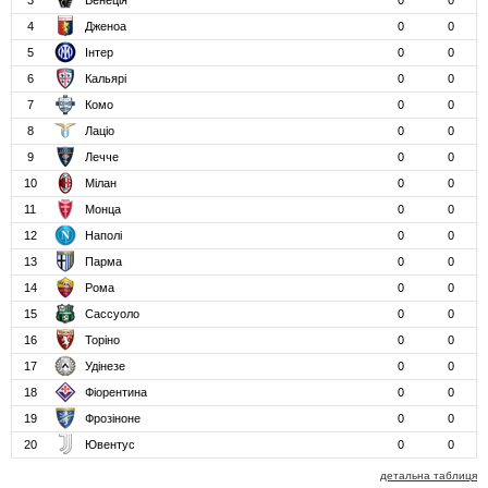
3
Венеція
0
0
4
Дженоа
0
0
5
Інтер
0
0
6
Кальярі
0
0
7
Комо
0
0
8
Лаціо
0
0
9
Лечче
0
0
10
Мілан
0
0
11
Монца
0
0
12
Наполі
0
0
13
Парма
0
0
14
Рома
0
0
15
Сассуоло
0
0
16
Торіно
0
0
17
Удінезе
0
0
18
Фіорентина
0
0
19
Фрозіноне
0
0
20
Ювентус
0
0
детальна таблиця