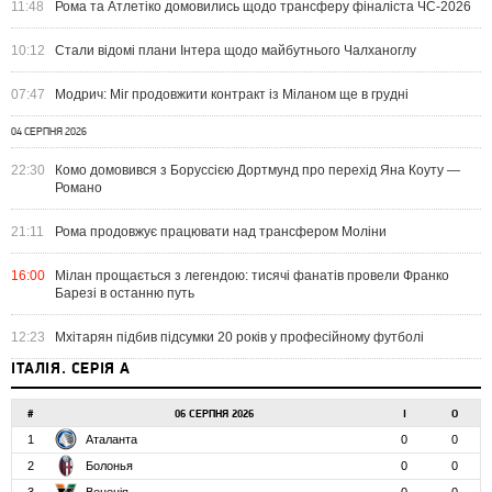
11:48
Рома та Атлетіко домовились щодо трансферу фіналіста ЧС-2026
10:12
Стали відомі плани Інтера щодо майбутнього Чалханоглу
07:47
Модрич: Міг продовжити контракт із Міланом ще в грудні
04 СЕРПНЯ 2026
22:30
Комо домовився з Боруссією Дортмунд про перехід Яна Коуту —
Романо
21:11
Рома продовжує працювати над трансфером Моліни
16:00
Мілан прощається з легендою: тисячі фанатів провели Франко
Барезі в останню путь
12:23
Мхітарян підбив підсумки 20 років у професійному футболі
ІТАЛІЯ. СЕРІЯ А
#
06 СЕРПНЯ 2026
І
О
1
Аталанта
0
0
2
Болонья
0
0