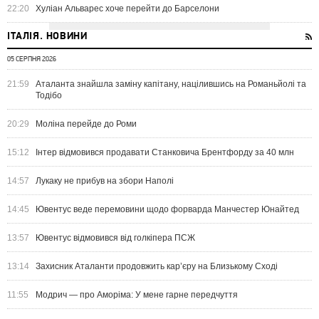
22:20
Хуліан Альварес хоче перейти до Барселони
ІТАЛІЯ. НОВИНИ
05 СЕРПНЯ 2026
21:59
Аталанта знайшла заміну капітану, націлившись на Романьйолі та
Тодібо
20:29
Моліна перейде до Роми
15:12
Інтер відмовився продавати Станковича Брентфорду за 40 млн
14:57
Лукаку не прибув на збори Наполі
14:45
Ювентус веде перемовини щодо форварда Манчестер Юнайтед
13:57
Ювентус відмовився від голкіпера ПСЖ
13:14
Захисник Аталанти продовжить кар’єру на Близькому Сході
11:55
Модрич — про Аморіма: У мене гарне передчуття