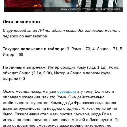
РОМУ И ЮВЕНТУС УСТРОИТ НИЧЬЯ, GETTY IMAGES
Лига чемпионов
В групповой этап ЛЧ попадают команды, занявшие места с
первого по четвертое
Текущее положение в таблице:
3. Рома – 73, 4. Лацио – 71, 5.
Интер – 69
По личным встречам:
Интер обходит Рому (3:1г, 1:1д), Рома
обходит Лацио (2:1д, 0:0г), Интер и Лацио в первом круге
сыграли 0:0
Около месяца назад мы уже
освещали
эту тему. Если кто и
оправдал ожидания, так это Рома. Она действительно
стабильнее конкурентов. Команда Ди Франческо выдержала
даже загруженность на поздних стадиях ЛЧ, хотя легко ей не
было. Тяжелейшим стал матч против Кальяри, когда Рома
играла на фоне опустошения после матчей с Ливерпулем. По
игре островитяне смотрелись даже предпочтительнее, но