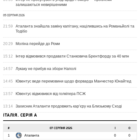
залишаються невирішеними
05 СЕРПНЯ 2026
21:59
Аталанта знайшла заміну капітану, націлившись на Романьйолі та
Тодібо
20:29
Моліна перейде до Роми
15:12
Інтер відмовився продавати Станковича Брентфорду за 40 млн
14:57
Лукаку не прибув на збори Наполі
14:45
Ювентус веде перемовини щодо форварда Манчестер Юнайтед
13:57
Ювентус відмовився від голкіпера ПСЖ
13:14
Захисник Аталанти продовжить кар’єру на Близькому Сході
ІТАЛІЯ. СЕРІЯ А
#
07 СЕРПНЯ 2026
І
О
1
Аталанта
0
0