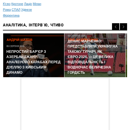
К'єво
Кротоне
Лаціо
Мілан
Рома
СПАЛ
Удінезе
Фіорентина
АНАЛІТИКА, ІНТЕРВ'Ю, ЧТИВО
05 СЕРПНЯ 2026
АНДРІЙ ШАХОВ
ГЛІБ АНДРУСЕНКО
ДЕНИС МАРЧЕНКО:
ПРЕДСТАВЛЯТИ УКРАЇНУ НА
05 СЕРПНЯ 2026
0
НЕПРОСТИЙ БАР'ЄР З
ТАКОМУ ТУРНІРІ, ЯК
АЗЕРБАЙДЖАНУ:
ЄВРО-2026, — ЦЕ ВЕЛИКА
АНАЛІЗУЄМО КАРАБАХ ПЕРЕД
ВІДПОВІДАЛЬНІСТЬ І
ДУЕЛЛЮ З КИЇВСЬКИМ
ВОДНОЧАС ВЕЛИЧЕЗНА
ДИНАМО
ГОРДІСТЬ