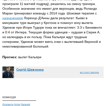
проиграли 11 матчей подряд), решились на смену тренера.
Особенное значение это имеет для веронцев, ведь Роландо
Маран тренировал команду с 2014 года. Шоковая терапия с
назначением
Лоренцо Д’Анны дала результат: Кьево в
минувшем туре выиграл у Кротоне и покинул зону вылета.
Удинезе при Игоре Тудоре пока не впечатляет: 3:3 с Беневенто
и 0:4 от Интера. Текущая форма удинцев – худшая в Серии А,
но календарь в их пользу. Пока Кальяри ждут трудные
соперники, Удинезе может взять очки с вылетевшей Вероной и
немотивированной Болоньей.
Прогноз:
вылет Кальяри
Сергій Шевченко
всі статті автора
КОМАНДИ
Аталанта
Інтер
Кальярі