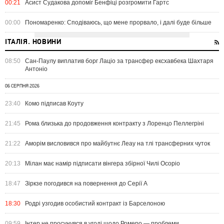
00:21
Асист Судакова допоміг Бенфіці розгромити Гартс
00:00
Пономаренко: Сподіваюсь, що мене прорвало, і далі буде більше
ІТАЛІЯ. НОВИНИ
08:50
Сан-Паулу виплатив борг Лаціо за трансфер ексхавбека Шахтаря
Антоніо
06 СЕРПНЯ 2026
23:40
Комо підписав Коуту
21:45
Рома близька до продовження контракту з Лоренцо Пеллегріні
21:22
Аморім висловився про майбутнє Леау на тлі трансферних чуток
20:13
Мілан має намір підписати вінгера збірної Чилі Осоріо
18:47
Зіркзе погодився на повернення до Серії А
18:30
Родрі узгодив особистий контракт із Барселоною
09:59
Інтер не просунувся в угоді щодо Ромеро — проблеми