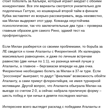
стоит поболеть за Кальяри, который играет аккурат с обоими
конкурентами. Все эти варианты смотрятся унизительно для
подопечных Гаттузо, но кошмарный второй тайм в финале
Кубка заставляет их всерьез рассматривать, ведь неизвестно,
как Милан выдержит этот удар. Команда неустойчива
психологически, так что заключительные два тура – проверка
главным образом для самого Рино, эдакий тест на
профпригодность.
Если Милан разберется со своими проблемами, то борьба за
ЛЕ сведется к гонке Аталанты с Фиорентиной. Их календарь
максимально равноценен, и даже по личным встречам
равенство (две ничьи по 1:1), но разница мячей лучше у
Аталанты, а главное – бергамаски впереди на два очка.
Фиорентине необходимо болеть за Милан в 37-м туре. Если
"россонери" выиграют, то дадут "фиалкам" возможность обойти
Аталанту, а сами примут флорентийцев, не имея турнирной
мотивации. Другой вопрос, что Аталанта обыграла Милан на
выезде со счетом 2:0, а сейчас набрала приличную форму –
шесть побед и три ничьи в девяти последних матчах.
Интереснее всего выглядит расклад с победами Аталанты и