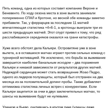
Пять команд, одна из которых составит компанию Вероне и
Беневенто. По ходу сезона места в зоне вылета занимали
попеременно СПАЛ и Кротоне, но весной обе команды заметно
прибавили. Так, у феррарцев за последние 11 матчей
впечатляющая статистика +4=6-1, а кротонцы выиграли три из
шести предыдущих матчей. Этот спурт привел к тому, что ряд
расслабившихся середняков оказался на грани катастрофы.
Хуже всего обстоят дела Кальяри. Островитяне уже в зоне
вылета, а в оставшихся матчах играют против сильных команд с
турнирной мотивацией. Не исключено, что борьба за выживание
завершится наиболее банальным исходом – два поражения
Кальяри и никакой зависимости от результатов других матчей.
Надеждой сардинцев может стать возвращение Жоао Педро,
одного из лидеров полузащиты, который был отстранен на два
месяца из-за положительной допинг-пробы. Также добавляет
оптимизма статистика личных встреч с конкурентами. Если
Кальяри зацепится за очки в двух заключительных матчах, то
шансы на выживание будут не нулевыми.
Удинезе и Кьево, очутившись в крутом пике (удинцы даже