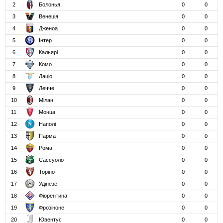
2
Болонья
0
0
3
Венеція
0
0
4
Дженоа
0
0
5
Інтер
0
0
6
Кальярі
0
0
7
Комо
0
0
8
Лаціо
0
0
9
Лечче
0
0
10
Мілан
0
0
11
Монца
0
0
12
Наполі
0
0
13
Парма
0
0
14
Рома
0
0
15
Сассуоло
0
0
16
Торіно
0
0
17
Удінезе
0
0
18
Фіорентина
0
0
19
Фрозіноне
0
0
20
Ювентус
0
0