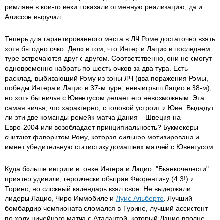
римляне в кои-то веки показали отменную реализацию, да и
Алиссон выручал.
Теперь для гарантированного места в ЛЧ Роме достаточно взять
хотя бы одно очко. Дело в том, что Интер и Лацио в последнем
туре встречаются друг с другом. Соответственно, они не смогут
одновременно набрать по шесть очков за два тура. Есть
расклад, выбивающий Рому из зоны ЛЧ (два поражения Ромы,
победы Интера и Лацио в 37-м туре, невыигрыш Лацио в 38-м),
но хотя бы ничья с Ювентусом делает его невозможным. Эта
самая ничья, что характерно, с головой устроит и Юве. Выдадут
ли эти две команды ремейк матча Дания – Швеция на
Евро-2004 или возобладает принципиальность? Букмекеры
считают фаворитом Рому, которая сильнее мотивирована и
имеет убедительную статистику домашних матчей с Ювентусом.
Куда больше интриги в гонке Интера и Лацио. "Бьянкочелести"
приятно удивили, героически обыграв Фиорентину (4:3!) и
Торино, но сложный календарь взял свое. Не выдержали
лидеры Лацио, Чиро Иммобиле и
Луис Альберто
. Лучший
бомбардир чемпионата сломался в Турине, лучший ассистент –
по ходу ничейного матча с Аталантой, который Лацио вполне