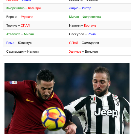
Фиорентина
–
Кальяри
Лацио
–
Интер
Верона –
Удинезе
Милан
–
Фиорентина
Торино –
СПАЛ
Наполи –
Кротоне
Аталанта
–
Милан
Сассуоло –
Рома
Рома
– Ювентус
СПАЛ
– Сампдория
Сампдория – Наполи
Удинезе
– Болонья