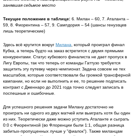
занявшая седьмое место
Текущее положение в таблице:
6. Милан – 60, 7. Аталанта –
59, 8. Фиорентина – 57, 9. Сампдория – 54 (шансы генуэзцев
лишь теоретические)
Здесь всё крутится вокруг
Милана
, который проиграл финал
Кубка, а теперь будто на заказ встретится с двумя прямыми
конкурентами. Статус кубкового финалиста не дает пропуск в
Лигу Европы, так что теперь от команды Гаттузо требуется
защитить эту путевку через чемпионат. Задача совсем не тех
масштабов, которые соответствовали бы громкой трансферной
кампании, но если не выполнить и ее, то решение подписать
контракт с Дженнаро до 2021 года точно следует записать в
поспешные и ошибочные.
Для успешного решения задачи Милану достаточно не
проиграть ни одного из двух матчей или выиграть хотя бы один
из них. Теоретически даже можно уступить Аталанте и сыграть
0:0 с Фиорентиной (во Флоренции были 1:1, общая разница
забитых-пропущенных лучше у "фиалок"). Также миланцам