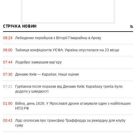
СТРІЧКА НОВИН
08:24
Лебеденко перейшов з Віторії Гімарайнш в Ароку
08:00
Таблиця коефіцієнтів УЄФА: Україна опустилася на 23 місце
07:44
Лодейро завершив кар’єру
07:30
Динамо Київ — Карабах. Наші оцінки
07:22
Гурбанов після поразки від Динамо Київ: Карабаху треба було
додати у швидкості
01:00
Війна, день 1626. У Ярославлі дрони атакували один з найбільших
НПЗ РФ
00:43
Лідс оголосив про трансфер Траффорда за рекордну для клубу
суму