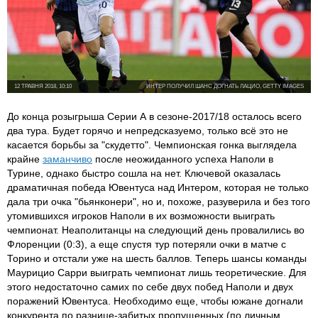
12 ТРАВНЯ 2018, 10:10
ИНТЕР ПОЛУЧИЛ ШАНС ДОГНАТЬ ЛАЦИО, GETTY IMAGES
До конца розыгрыша Серии А в сезоне-2017/18 осталось всего
два тура. Будет горячо и непредсказуемо, только всё это не
касается борьбы за "скудетто". Чемпионская гонка выглядела
крайне
заманчиво
после неожиданного успеха Наполи в
Турине, однако быстро сошла на нет. Ключевой оказалась
драматичная победа Ювентуса над Интером, которая не только
дала три очка "бьянконери", но и, похоже, разуверила и без того
утомившихся игроков Наполи в их возможности выиграть
чемпионат. Неаполитанцы на следующий день провалились во
Флоренции (0:3), а еще спустя тур потеряли очки в матче с
Торино и отстали уже на шесть баллов. Теперь шансы команды
Маурицио Сарри выиграть чемпионат лишь теоретические. Для
этого недостаточно самих по себе двух побед Наполи и двух
поражений Ювентуса. Необходимо еще, чтобы южане догнали
конкурента по разнице-забитых пропущенных (по личным