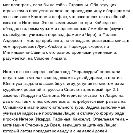
мог проиграть, если бы не сэйвы Стракоши. Оба ведущих
игрока точно пропустят далеко не проходную игру с борющимся
за выживание Кротоне и не факт, что восстановятся к лобовой
схватке с Интером. Это незаменимые потери. Кайседо не
обладает голевым чутьем и подвижностью Иммобиле (звучит
каламбурно, учитывая перевод фамилии Чиро), а Фелипе
Андерсон – мастер дриблинга, но отнюдь не розыгрыша мяча, в
чем преуспевает Луис Альберто. Надежда, скорее, на
Милинковича-Савича с его разносторонними умениями и,
разумеется, на Симоне Индзаги.
Интер в свою очередь набрал ход. "Нерадзурри" перестали
оступаться в матчах с середняками-аутсайдерами, а против
Ювентуса выдали класснейшую игру, уступив во многом из-за
судейских решений и трусости Спаллетти, который при 2:1
заменил Икарди на Сантона. Интеристы отстают от Лацио на
два очка, так что им, скорее всего, потребуется выигрывать на
Олимпико в матче заключительного тура. Задача выполнимая,
учитывая кадровые проблемы Лацио и отличную форму ряда
игроков Интера (Икарди, Рафинья, Канселу). Отдельная тема –
мотивация Стефана де Врея, ведущего защитника Лацио,
который летом покидает команду и с немалой долей