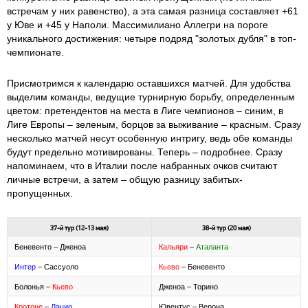
встречам у них равенство), а эта самая разница составляет +61
у Юве и +45 у Наполи. Массимилиано Аллегри на пороге
уникального достижения: четыре подряд "золотых дубля" в топ-
чемпионате.
Присмотримся к календарю оставшихся матчей. Для удобства
выделим команды, ведущие турнирную борьбу, определенным
цветом: претендентов на места в Лиге чемпионов – синим, в
Лиге Европы – зеленым, борцов за выживание – красным. Сразу
несколько матчей несут особенную интригу, ведь обе команды
будут предельно мотивированы. Теперь – подробнее. Сразу
напоминаем, что в Италии после набранных очков считают
личные встречи, а затем – общую разницу забитых-
пропущенных.
37-й тур (12-13 мая)
38-й тур (20 мая)
Беневенто – Дженоа
Кальяри
–
Аталанта
Интер
– Сассуоло
Кьево
– Беневенто
Болонья –
Кьево
Дженоа – Торино
Кротоне
–
Лацио
Ювентус – Верона