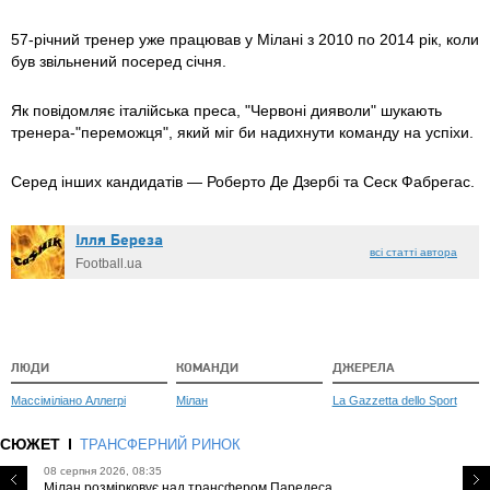
57-річний тренер уже працював у Мілані з 2010 по 2014 рік, коли
був звільнений посеред січня.
Як повідомляє італійська преса, "Червоні дияволи" шукають
тренера-"переможця", який міг би надихнути команду на успіхи.
Серед інших кандидатів — Роберто Де Дзербі та Сеск Фабрегас.
Ілля Береза
всі статті автора
Football.ua
ЛЮДИ
КОМАНДИ
ДЖЕРЕЛА
Массіміліано Аллегрі
Мілан
La Gazzetta dello Sport
СЮЖЕТ
ТРАНСФЕРНИЙ РИНОК
08 серпня 2026, 08:35
Мілан розмірковує над трансфером Паредеса