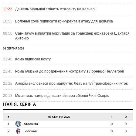
11:22
Даніель Мальдіні змінить Аталанту на Кальярі
10:55
Болонья хоче підписати конкурента в атаку для Довбика
08:50
Сан-Паулу виплатив борг Лаціо за трансфер ексхавбека Шахтаря
Антоніо
06 СЕРПНЯ 2026
23:40
Комо підписав Коуту
21:45
Рома близька до продовження контракту з Лоренцо Пеллегріні
21:22
Аморім висловився про майбутнє Леау на тлі трансферних чуток
20:13
Мілан має намір підписати вінгера збірної Чилі Осоріо
ІТАЛІЯ. СЕРІЯ А
#
08 СЕРПНЯ 2026
І
О
1
Аталанта
0
0
2
Болонья
0
0