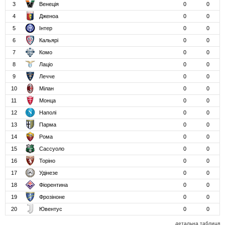
3
Венеція
0
0
4
Дженоа
0
0
5
Інтер
0
0
6
Кальярі
0
0
7
Комо
0
0
8
Лаціо
0
0
9
Лечче
0
0
10
Мілан
0
0
11
Монца
0
0
12
Наполі
0
0
13
Парма
0
0
14
Рома
0
0
15
Сассуоло
0
0
16
Торіно
0
0
17
Удінезе
0
0
18
Фіорентина
0
0
19
Фрозіноне
0
0
20
Ювентус
0
0
детальна таблиця