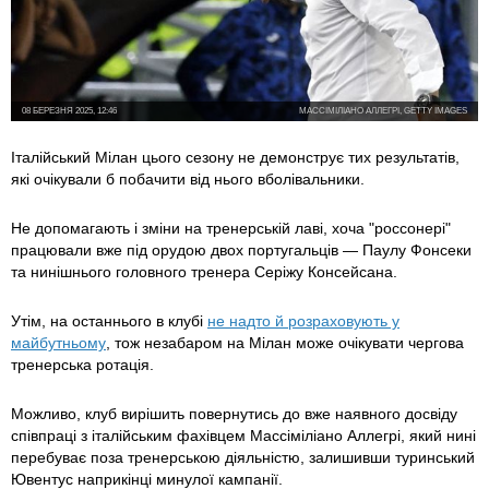
08 БЕРЕЗНЯ 2025, 12:46
МАССІМІЛІАНО АЛЛЕГРІ, GETTY IMAGES
Італійський Мілан цього сезону не демонструє тих результатів,
які очікували б побачити від нього вболівальники.
Не допомагають і зміни на тренерській лаві, хоча "россонері"
працювали вже під орудою двох португальців — Паулу Фонсеки
та нинішнього головного тренера Серіжу Консейсана.
Утім, на останнього в клубі
не надто й розраховують у
майбутньому
, тож незабаром на Мілан може очікувати чергова
тренерська ротація.
Можливо, клуб вирішить повернутись до вже наявного досвіду
співпраці з італійським фахівцем Массіміліано Аллегрі, який нині
перебуває поза тренерською діяльністю, залишивши туринський
Ювентус наприкінці минулої кампанії.