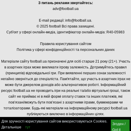
З питань реклами звертайтесь:
adv@football.ua
E-mail редакції:
info@football.ua
.
© 2025 football Всі права захищені.
Суб'єкт у сфері онлайн-медіа, і
дентифікатор онлайн-медіа: R40-05983
Правила користування сайтом
Політика у сфері конфіденційності та персональних даних
Матеріали сайту football.ua призначені для осіб старше 21 року (21+). Участь
в азартних іграх може викликати ігрову залежність. Дотримуйтесь правил
(принципів) відповідальної гри. При виявленні перших ознак залежності
негайно зверніться до спеціаліста. Пам'ятайте, що участь в азартних іграх не
може бути джерелом доходів або альтернативою роботі. Інформаційний
ресурс football.ua не проводить ігри на реальні та/або віртуальні гроші, також
сайт не приймає ні в якій формі оплату ставок та інших платежів, які
пов’язані/можуть бути пов’язані з азартними іграми, букмекерами чи
тоталізаторами. Будь-які матеріали на інформаційному ресурсі football.ua
публікуються виключно в інформаційних цілях.
Для зручності користування сайтом використовуються Cookies.
Згоден /
Детальніше
тут
Got it