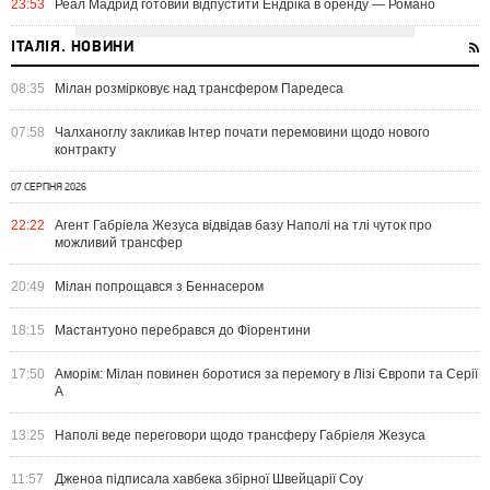
23:53
Реал Мадрид готовий відпустити Ендріка в оренду — Романо
ІТАЛІЯ. НОВИНИ
08:35
Мілан розмірковує над трансфером Паредеса
07:58
Чалханоглу закликав Інтер почати перемовини щодо нового
контракту
07 СЕРПНЯ 2026
22:22
Агент Габріела Жезуса відвідав базу Наполі на тлі чуток про
можливий трансфер
20:49
Мілан попрощався з Беннасером
18:15
Мастантуоно перебрався до Фіорентини
17:50
Аморім: Мілан повинен боротися за перемогу в Лізі Європи та Серії
А
13:25
Наполі веде переговори щодо трансферу Габріеля Жезуса
11:57
Дженоа підписала хавбека збірної Швейцарії Соу