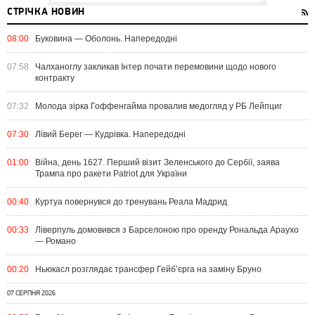
СТРІЧКА НОВИН
08:00
Буковина — Оболонь. Напередодні
07:58
Чалханоглу закликав Інтер почати перемовини щодо нового
контракту
07:32
Молода зірка Гоффенгайма провалив медогляд у РБ Лейпциг
07:30
Лівий Берег — Кудрівка. Напередодні
01:00
Війна, день 1627. Перший візит Зеленського до Сербії, заява
Трампа про ракети Patriot для України
00:40
Куртуа повернувся до тренувань Реала Мадрид
00:33
Ліверпуль домовився з Барселоною про оренду Рональда Араухо
— Романо
00:20
Ньюкасл розглядає трансфер Гейб’єрга на заміну Бруно
07 СЕРПНЯ 2026