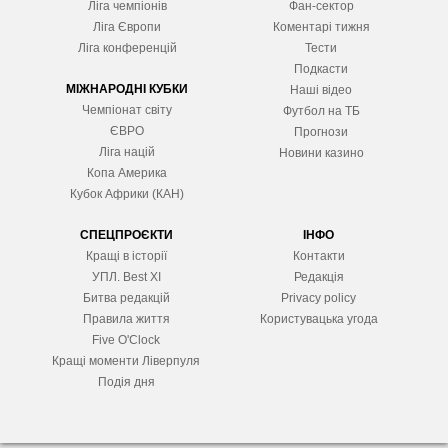
Ліга чемпіонів
Фан-сектор
Ліга Європ
и
Коментарі тижня
Ліга конференцій
Тести
Подкасти
МІЖНАРОДНІ КУБКИ
Наші відео
Чемпіонат світу
Футбол на ТБ
ЄВРО
Прогнози
Ліга націй
Новини казино
Копа Америка
Кубок Африки (КАН)
СПЕЦПРОЄКТИ
ІНФО
Кращі в історії
Контакти
УПЛ. Best XІ
Редакція
Битва редакцій
Privacy policy
Правила життя
Користувацька угода
Five O'Clock
Кращі моменти Ліверпуля
Подія дня