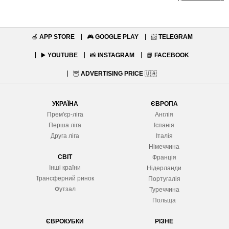
🍏
APP STORE
🎮
GOOGLE PLAY
📨
TELEGRAM
▶️
YOUTUBE
📸
INSTAGRAM
📘
FACEBOOK
🦉
ADVERTISING PRICE
🇺🇦
УКРАЇНА
ЄВРОПА
Прем'єр-ліга
Англія
Перша ліга
Іспанія
Друга ліга
Італія
Німеччина
СВІТ
Франція
Інші країни
Нідерланди
Трансферний ринок
Португалія
Футзал
Туреччина
Польща
ЄВРОКУБКИ
РІЗНЕ