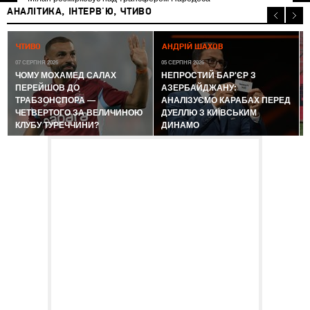
АНАЛІТИКА, ІНТЕРВ'Ю, ЧТИВО
0
ЧТИВО
АНДРІЙ ШАХОВ
07 СЕРПНЯ 2026
05 СЕРПНЯ 2026
ЧОМУ МОХАМЕД САЛАХ
НЕПРОСТИЙ БАР'ЄР З
ПЕРЕЙШОВ ДО
АЗЕРБАЙДЖАНУ:
ТРАБЗОНСПОРА —
АНАЛІЗУЄМО КАРАБАХ ПЕРЕД
ЧЕТВЕРТОГО ЗА ВЕЛИЧИНОЮ
ДУЕЛЛЮ З КИЇВСЬКИМ
КЛУБУ ТУРЕЧЧИНИ?
ДИНАМО