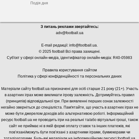
Подія дня
З питань реклами звертайтесь:
adv@football.ua
E-mail редакції:
info@football.ua
.
© 2025 football Всі права захищені.
Суб'єкт у сфері онлайн-медіа, і
дентифікатор онлайн-медіа: R40-05983
Правила користування сайтом
Політика у сфері конфіденційності та персональних даних
Матеріали сайту football.ua призначені для осіб старше 21 року (21+). Участь
в азартних іграх може викликати ігрову залежність. Дотримуйтесь правил
(принципів) відповідальної гри. При виявленні перших ознак залежності
негайно зверніться до спеціаліста. Пам'ятайте, що участь в азартних іграх не
може бути джерелом доходів або альтернативою роботі. Інформаційний
ресурс football.ua не проводить ігри на реальні та/або віртуальні гроші, також
сайт не приймає ні в якій формі оплату ставок та інших платежів, які
пов’язані/можуть бути пов’язані з азартними іграми, букмекерами чи
тоталізаторами. Будь-які матеріали на інформаційному ресурсі football.ua