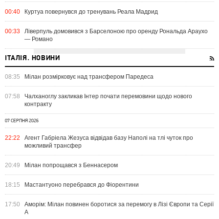
00:40
Куртуа повернувся до тренувань Реала Мадрид
00:33
Ліверпуль домовився з Барселоною про оренду Рональда Араухо
— Романо
ІТАЛІЯ. НОВИНИ
08:35
Мілан розмірковує над трансфером Паредеса
07:58
Чалханоглу закликав Інтер почати перемовини щодо нового
контракту
07 СЕРПНЯ 2026
22:22
Агент Габріела Жезуса відвідав базу Наполі на тлі чуток про
можливий трансфер
20:49
Мілан попрощався з Беннасером
18:15
Мастантуоно перебрався до Фіорентини
17:50
Аморім: Мілан повинен боротися за перемогу в Лізі Європи та Серії
А