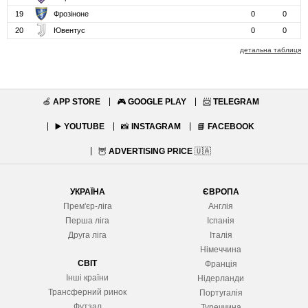
19
Фрозіноне
0
0
20
Ювентус
0
0
детальна таблиця
🍏
APP STORE
🎮
GOOGLE PLAY
📨
TELEGRAM
▶️
YOUTUBE
📸
INSTAGRAM
📘
FACEBOOK
🦉
ADVERTISING PRICE
🇺🇦
УКРАЇНА
ЄВРОПА
Прем'єр-ліга
Англія
Перша ліга
Іспанія
Друга ліга
Італія
Німеччина
СВІТ
Франція
Інші країни
Нідерланди
Трансферний ринок
Португалія
Футзал
Туреччина