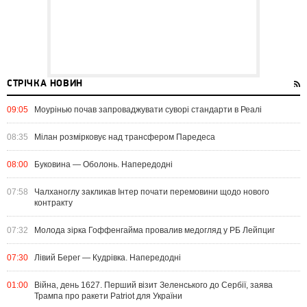
СТРІЧКА НОВИН
09:05
Моурінью почав запроваджувати суворі стандарти в Реалі
08:35
Мілан розмірковує над трансфером Паредеса
08:00
Буковина — Оболонь. Напередодні
07:58
Чалханоглу закликав Інтер почати перемовини щодо нового
контракту
07:32
Молода зірка Гоффенгайма провалив медогляд у РБ Лейпциг
07:30
Лівий Берег — Кудрівка. Напередодні
01:00
Війна, день 1627. Перший візит Зеленського до Сербії, заява
Трампа про ракети Patriot для України