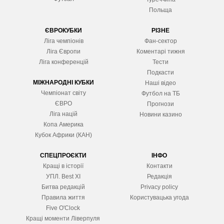
Польща
ЄВРОКУБКИ
РІЗНЕ
Ліга чемпіонів
Фан-сектор
Ліга Європ
и
Коментарі тижня
Ліга конференцій
Тести
Подкасти
МІЖНАРОДНІ КУБКИ
Наші відео
Чемпіонат світу
Футбол на ТБ
ЄВРО
Прогнози
Ліга націй
Новини казино
Копа Америка
Кубок Африки (КАН)
СПЕЦПРОЄКТИ
ІНФО
Кращі в історії
Контакти
УПЛ. Best XІ
Редакція
Битва редакцій
Privacy policy
Правила життя
Користувацька угода
Five O'Clock
Кращі моменти Ліверпуля