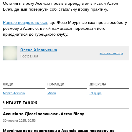
Останні пів року Асенсіо провів в оренді в англійській Астон
Віллі, де зміг повернути собі стабільну ігрову практику.
Раніше повідомлялося
, що Жозе Моурінью вже провів особисту
розмову з Асенсіо, в якій намагався переконати його
приєднатися до турецького клубу.
Олексій Іванченко
всі статті автора
Football.ua
ЛЮДИ
КОМАНДИ
ДЖЕРЕЛА
Марко Асенсіо
Мілан
L'Equipe
ЧИТАЙТЕ ТАКОЖ
Асенсіо та Дісасі залишають Астон Віллу
30 червня 2025, 20:53
Моурінью веде переговори з Асенсіо щодо переходу до