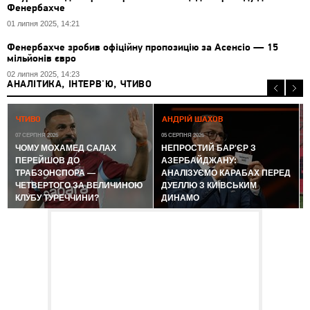
Фенербахче
01 липня 2025, 14:21
Фенербахче зробив офіційну пропозицію за Асенсіо — 15
мільйонів євро
02 липня 2025, 14:23
АНАЛІТИКА, ІНТЕРВ'Ю, ЧТИВО
0
ЧТИВО
АНДРІЙ ШАХОВ
07 СЕРПНЯ 2026
05 СЕРПНЯ 2026
ЧОМУ МОХАМЕД САЛАХ
НЕПРОСТИЙ БАР'ЄР З
ПЕРЕЙШОВ ДО
АЗЕРБАЙДЖАНУ:
ТРАБЗОНСПОРА —
АНАЛІЗУЄМО КАРАБАХ ПЕРЕД
ЧЕТВЕРТОГО ЗА ВЕЛИЧИНОЮ
ДУЕЛЛЮ З КИЇВСЬКИМ
КЛУБУ ТУРЕЧЧИНИ?
ДИНАМО