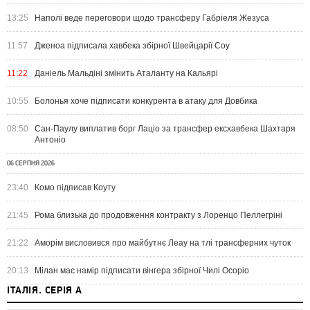
13:25
Наполі веде переговори щодо трансферу Габріеля Жезуса
11:57
Дженоа підписала хавбека збірної Швейцарії Соу
11:22
Даніель Мальдіні змінить Аталанту на Кальярі
10:55
Болонья хоче підписати конкурента в атаку для Довбика
08:50
Сан-Паулу виплатив борг Лаціо за трансфер ексхавбека Шахтаря
Антоніо
06 СЕРПНЯ 2026
23:40
Комо підписав Коуту
21:45
Рома близька до продовження контракту з Лоренцо Пеллегріні
21:22
Аморім висловився про майбутнє Леау на тлі трансферних чуток
20:13
Мілан має намір підписати вінгера збірної Чилі Осоріо
ІТАЛІЯ. СЕРІЯ А