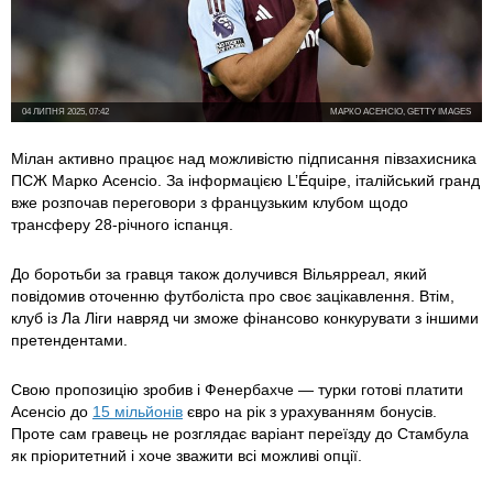
04 ЛИПНЯ 2025, 07:42
МАРКО АСЕНСІО, GETTY IMAGES
Мілан активно працює над можливістю підписання півзахисника
ПСЖ Марко Асенсіо. За інформацією L’Équipe, італійський гранд
вже розпочав переговори з французьким клубом щодо
трансферу 28-річного іспанця.
До боротьби за гравця також долучився Вільярреал, який
повідомив оточенню футболіста про своє зацікавлення. Втім,
клуб із Ла Ліги навряд чи зможе фінансово конкурувати з іншими
претендентами.
Свою пропозицію зробив і Фенербахче — турки готові платити
Асенсіо до
15 мільйонів
євро на рік з урахуванням бонусів.
Проте сам гравець не розглядає варіант переїзду до Стамбула
як пріоритетний і хоче зважити всі можливі опції.