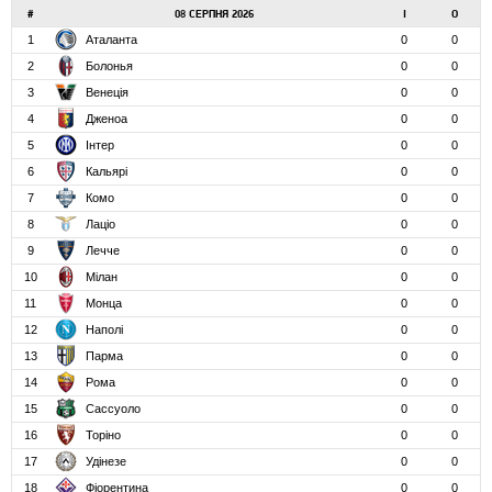
#
08 СЕРПНЯ 2026
І
О
1
Аталанта
0
0
2
Болонья
0
0
3
Венеція
0
0
4
Дженоа
0
0
5
Інтер
0
0
6
Кальярі
0
0
7
Комо
0
0
8
Лаціо
0
0
9
Лечче
0
0
10
Мілан
0
0
11
Монца
0
0
12
Наполі
0
0
13
Парма
0
0
14
Рома
0
0
15
Сассуоло
0
0
16
Торіно
0
0
17
Удінезе
0
0
18
Фіорентина
0
0