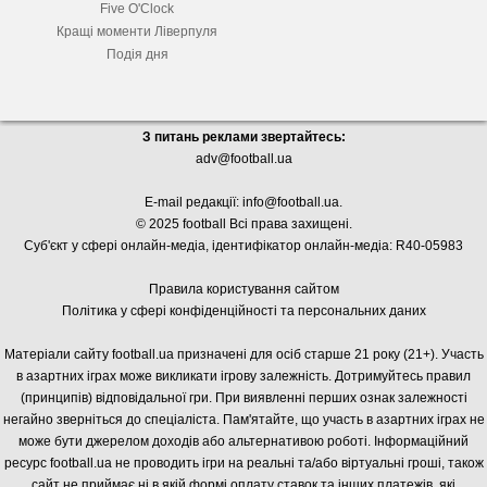
Five O'Clock
Кращі моменти Ліверпуля
Подія дня
З питань реклами звертайтесь:
adv@football.ua
E-mail редакції:
info@football.ua
.
© 2025 football Всі права захищені.
Суб'єкт у сфері онлайн-медіа, і
дентифікатор онлайн-медіа: R40-05983
Правила користування сайтом
Політика у сфері конфіденційності та персональних даних
Матеріали сайту football.ua призначені для осіб старше 21 року (21+). Участь
в азартних іграх може викликати ігрову залежність. Дотримуйтесь правил
(принципів) відповідальної гри. При виявленні перших ознак залежності
негайно зверніться до спеціаліста. Пам'ятайте, що участь в азартних іграх не
може бути джерелом доходів або альтернативою роботі. Інформаційний
ресурс football.ua не проводить ігри на реальні та/або віртуальні гроші, також
сайт не приймає ні в якій формі оплату ставок та інших платежів, які