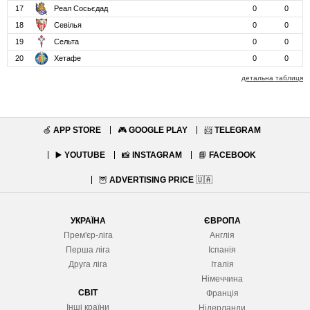
17
Реал Сосьєдад
0
0
18
Севілья
0
0
19
Сельта
0
0
20
Хетафе
0
0
детальна таблиця
🍏
APP STORE
🎮
GOOGLE PLAY
📨
TELEGRAM
▶️
YOUTUBE
📸
INSTAGRAM
📘
FACEBOOK
🦉
ADVERTISING PRICE
🇺🇦
УКРАЇНА
ЄВРОПА
Прем'єр-ліга
Англія
Перша ліга
Іспанія
Друга ліга
Італія
Німеччина
СВІТ
Франція
Інші країни
Нідерланди