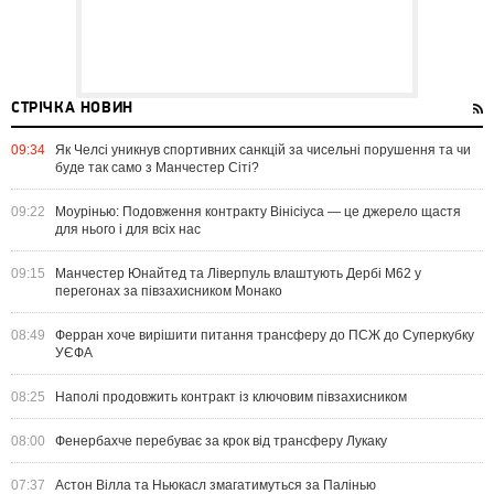
СТРІЧКА НОВИН
09:34
Як Челсі уникнув спортивних санкцій за чисельні порушення та чи
буде так само з Манчестер Сіті?
09:22
Моурінью: Подовження контракту Вінісіуса — це джерело щастя
для нього і для всіх нас
09:15
Манчестер Юнайтед та Ліверпуль влаштують Дербі M62 у
перегонах за півзахисником Монако
08:49
Ферран хоче вирішити питання трансферу до ПСЖ до Суперкубку
УЄФА
08:25
Наполі продовжить контракт із ключовим півзахисником
08:00
Фенербахче перебуває за крок від трансферу Лукаку
07:37
Астон Вілла та Ньюкасл змагатимуться за Палінью