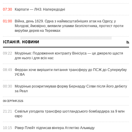
07:30
Карпати — ЛНЗ. Напередодні
01:00
Війна, день 1629. Одна з наймасштабніших атак на Одесу, у
Молдові, ймовірно, виявили уламки безпілотника, протест проти
вирубки дерев на Теремках
ІСПАНІЯ. НОВИНИ
09:22
Моурінью: Подовження контракту Вінісіуса — це джерело щастя
для нього і для всіх нас
08:49
Ферран хоче вирішити питання трансферу до ПСЖ до Суперкубку
УЄФА
00:30
Моурінью розкритикував форму Бернарду Сілви після його дебюту
за Реал
09 СЕРПНЯ 2026
21:21
Севілья узгодила трансфер шотландського бомбардира за 9 млн
євро
10:15
Рівер Плейт підписав вінгера Атлетіко Альмаду