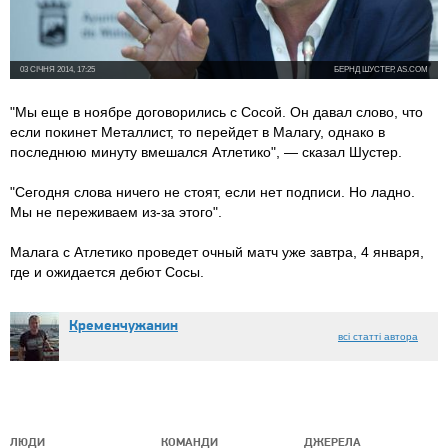
03 СІЧНЯ 2014, 17:25
БЕРНД ШУСТЕР, AS.COM
"Мы еще в ноябре договорились с Сосой. Он давал слово, что
если покинет Металлист, то перейдет в Малагу, однако в
последнюю минуту вмешался Атлетико", — сказал Шустер.
"Сегодня слова ничего не стоят, если нет подписи. Но ладно.
Мы не переживаем из-за этого".
Малага с Атлетико проведет очный матч уже завтра, 4 января,
где и ожидается дебют Сосы.
Кременчужанин
всі статті автора
ЛЮДИ
КОМАНДИ
ДЖЕРЕЛА