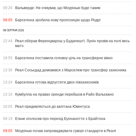
09:26
Вальверде: Не очікував, що Моурінью буде таким
08:05
Барселона зробила нову пропозицію щодо Родрі
08 СЕРПНЯ 2026
22:44
Реал обіграв Ференцварош у Будапешті: Лунін провів на полі весь
матч
18:55
Барселона поставила головну ціль на трансферне вікно
13:36
Реал Сосьєдад домовився з Марселем про трансфер захисника
13:24
Барселона готова відпустити двох півзахисників
13:16
Кумбулла на правах оренди перейшов в Райо Вальєкано
10:05
Реал придивляється до капітана Ювентуса
09:19
Ельче оголосив про перехід Буонанотте з Брайтона
09:05
Моурінью почав запроваджувати суворі стандарти в Реалі