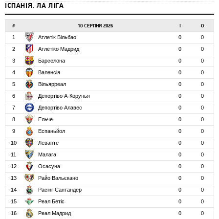
ІСПАНІЯ. ЛА ЛІГА
#
10 СЕРПНЯ 2026
І
О
1
Атлетік Більбао
0
0
2
Атлетіко Мадрид
0
0
3
Барселона
0
0
4
Валенсія
0
0
5
Вільярреал
0
0
6
Депортіво А-Корунья
0
0
7
Депортіво Алавес
0
0
8
Ельче
0
0
9
Еспаньйол
0
0
10
Леванте
0
0
11
Малага
0
0
12
Осасуна
0
0
13
Райо Вальєкано
0
0
14
Расінг Сантандер
0
0
15
Реал Бетіс
0
0
16
Реал Мадрид
0
0