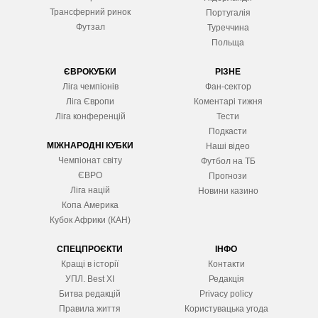
Трансферний ринок
Португалія
Футзал
Туреччина
Польща
ЄВРОКУБКИ
РІЗНЕ
Ліга чемпіонів
Фан-сектор
Ліга Європ
и
Коментарі тижня
Ліга конференцій
Тести
Подкасти
МІЖНАРОДНІ КУБКИ
Наші відео
Чемпіонат світу
Футбол на ТБ
ЄВРО
Прогнози
Ліга націй
Новини казино
Копа Америка
Кубок Африки (КАН)
СПЕЦПРОЄКТИ
ІНФО
Кращі в історії
Контакти
УПЛ. Best XІ
Редакція
Битва редакцій
Privacy policy
Правила життя
Користувацька угода