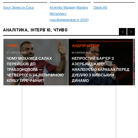
Хосе Эрнесто Соса
Атлетіко Мадрид
Малага
Diario AS
Металлист
(расформирован в 2016)
АНАЛІТИКА, ІНТЕРВ'Ю, ЧТИВО
0
ЧТИВО
АНДРІЙ ШАХОВ
07 СЕРПНЯ 2026
05 СЕРПНЯ 2026
ЧОМУ МОХАМЕД САЛАХ
НЕПРОСТИЙ БАР'ЄР З
ПЕРЕЙШОВ ДО
АЗЕРБАЙДЖАНУ:
ТРАБЗОНСПОРА —
АНАЛІЗУЄМО КАРАБАХ ПЕРЕД
ЧЕТВЕРТОГО ЗА ВЕЛИЧИНОЮ
ДУЕЛЛЮ З КИЇВСЬКИМ
КЛУБУ ТУРЕЧЧИНИ?
ДИНАМО