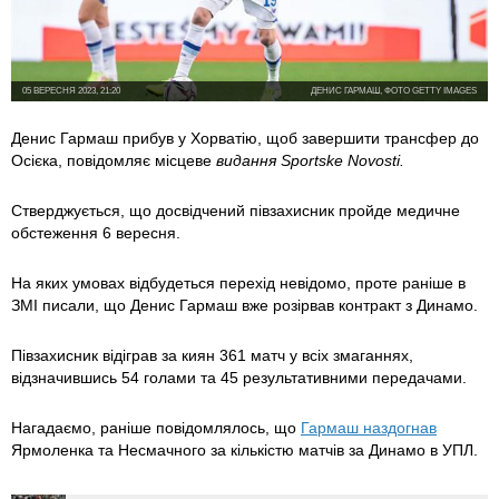
05 ВЕРЕСНЯ 2023, 21:20
ДЕНИС ГАРМАШ, ФОТО GETTY IMAGES
Денис Гармаш прибув у Хорватію, щоб завершити трансфер до
Осієка, повідомляє місцеве
видання Sportske Novosti.
Стверджується, що досвідчений півзахисник пройде медичне
обстеження 6 вересня.
На яких умовах відбудеться перехід невідомо, проте раніше в
ЗМІ писали, що Денис Гармаш вже розірвав контракт з Динамо.
Півзахисник відіграв за киян 361 матч у всіх змаганнях,
відзначившись 54 голами та 45 результативними передачами.
Нагадаємо, раніше повідомлялось, що
Гармаш наздогнав
Ярмоленка та Несмачного за кількістю матчів за Динамо в УПЛ.