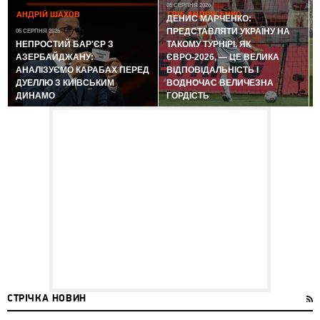
05 СЕРПНЯ 2026
АНДРІЙ ШАХОВ
ГЛІБ АНДРУСЕНКО
ДЕНИС МАРЧЕНКО:
ПРЕДСТАВЛЯТИ УКРАЇНУ НА
05 СЕРПНЯ 2026
0
НЕПРОСТИЙ БАР'ЄР З
ТАКОМУ ТУРНІРІ, ЯК
АЗЕРБАЙДЖАНУ:
ЄВРО-2026, — ЦЕ ВЕЛИКА
АНАЛІЗУЄМО КАРАБАХ ПЕРЕД
ВІДПОВІДАЛЬНІСТЬ І
ДУЕЛЛЮ З КИЇВСЬКИМ
ВОДНОЧАС ВЕЛИЧЕЗНА
ДИНАМО
ГОРДІСТЬ
СТРІЧКА НОВИН