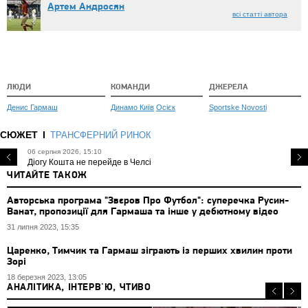
Артем Андросян
всі статті автора
ЛЮДИ
КОМАНДИ
ДЖЕРЕЛА
Денис Гармаш
Динамо Київ
Осієк
Sportske Novosti
СЮЖЕТ
ТРАНСФЕРНИЙ РИНОК
06 серпня 2026, 15:10
Діогу Кошта не перейде в Челсі
ЧИТАЙТЕ ТАКОЖ
Авторська програма "Звєров Про Футбол": суперечка Русин-
Ванат, пропозиції для Гармаша та інше у дебютному відео
31 липня 2023, 15:35
Царенко, Тимчик та Гармаш зіграють із перших хвилин проти
Зорі
18 березня 2023, 13:05
АНАЛІТИКА, ІНТЕРВ'Ю, ЧТИВО