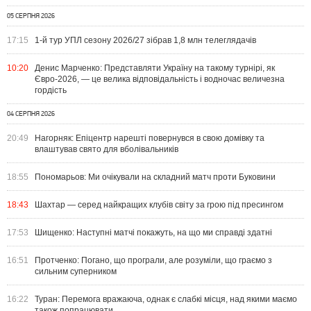
05 СЕРПНЯ 2026
17:15
1-й тур УПЛ сезону 2026/27 зібрав 1,8 млн телеглядачів
10:20
Денис Марченко: Представляти Україну на такому турнірі, як
Євро-2026, — це велика відповідальність і водночас величезна
гордість
04 СЕРПНЯ 2026
20:49
Нагорняк: Епіцентр нарешті повернувся в свою домівку та
влаштував свято для вболівальників
18:55
Пономарьов: Ми очікували на складний матч проти Буковини
18:43
Шахтар — серед найкращих клубів світу за грою під пресингом
17:53
Шищенко: Наступні матчі покажуть, на що ми справді здатні
16:51
Протченко: Погано, що програли, але розуміли, що граємо з
сильним суперником
16:22
Туран: Перемога вражаюча, однак є слабкі місця, над якими маємо
також попрацювати