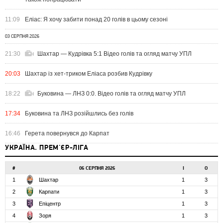
11:09
Еліас: Я хочу забити понад 20 голів в цьому сезоні
03 СЕРПНЯ 2026
21:30
Шахтар — Кудрівка 5:1 Відео голів та огляд матчу УПЛ
20:03
Шахтар із хет-триком Еліаса розбив Кудрівку
18:22
Буковина — ЛНЗ 0:0. Відео голів та огляд матчу УПЛ
17:34
Буковина та ЛНЗ розійшлись без голів
16:46
Герета повернувся до Карпат
УКРАЇНА. ПРЕМ'ЄР-ЛІГА
#
06 СЕРПНЯ 2026
І
О
1
Шахтар
1
3
2
Карпати
1
3
3
Епіцентр
1
3
4
Зоря
1
3