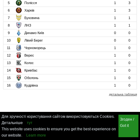
5
Полісся
1
3
6
Харків
1
3
7
Буковина
1
1
8
ЛНЗ
1
1
9
Динамо Київ
0
0
10
Лівий Берег
0
0
11
Чорноморець
1
0
12
Верес
1
0
13
Колос
1
0
14
Кривбас
1
0
15
Оболонь
1
0
16
Кудрівка
1
0
детальна таблиця
Для зручності користування сайтом використовуються Cookies.
Згоден /
Детальніше
тут
Got it
This website uses cookies to ensure you get the best experience on
our website.
Learn more