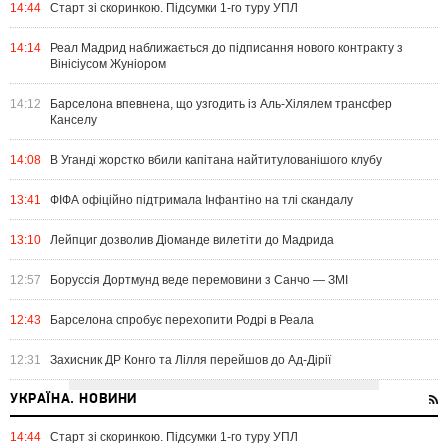
14:44
Старт зі скоринкою. Підсумки 1-го туру УПЛ
14:14
Реал Мадрид наближається до підписання нового контракту з
Вінісіусом Жуніором
14:12
Барселона впевнена, що узгодить із Аль-Хілялем трансфер
Канселу
14:08
В Уганді жорстко вбили капітана найтитулованішого клубу
13:41
ФІФА офіційно підтримала Інфантіно на тлі скандалу
13:10
Лейпциг дозволив Діоманде вилетіти до Мадрида
12:57
Боруссія Дортмунд веде перемовини з Санчо — ЗМІ
12:43
Барселона спробує перехопити Родрі в Реала
12:31
Захисник ДР Конго та Лілля перейшов до Ад-Дірії
УКРАЇНА. НОВИНИ
14:44
Старт зі скоринкою. Підсумки 1-го туру УПЛ