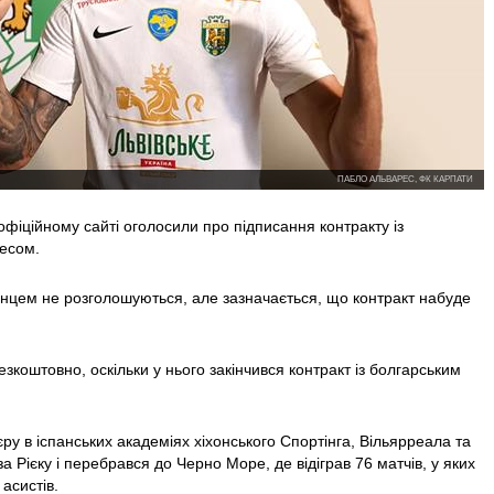
ПАБЛО АЛЬВАРЕС, ФК КАРПАТИ
офіційному сайті оголосили про підписання контракту із
есом.
панцем не розголошуються, але зазначається, що контракт набуде
езкоштовно, оскільки у нього закінчився контракт із болгарським
ру в іспанських академіях хіхонського Спортінга, Вільярреала та
за Рієку і перебрався до Черно Море, де відіграв 76 матчів, у яких
 асистів.