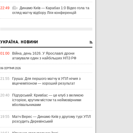
22:49
Динамо Київ — Карабах 1:0 Відео гола та
огляд матчу відбору Ліги конференцій
УКРАЇНА. НОВИНИ
01:00
Війна, день 1626. У Ярославлі дрони
атакували один з найбільших НПЗ РФ
06 СЕРПНЯ 2026
21:55
Груша: Для першого матчу в УПЛ нічия з
віцечемпіоном — хороший результат
20:40
Підгурський: Кривбас — це клуб з великою
історією, крутим містом та неймовірними
вболівальниками
07 серпня 2026, 00:43
19:55
Матч Верес — Динамо Київ у другому турі УПЛ
Лідс оголосив про трансфер Траффорда за рекордну для клубу суму
розсудить Деревінський