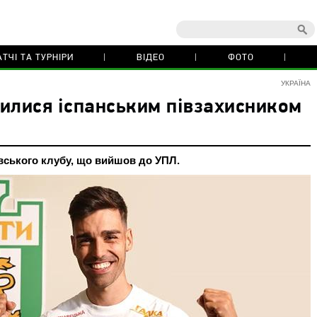
ТЧІ ТА ТУРНІРИ
ВІДЕО
ФОТО
УКРАЇНА
илися іспанським півзахисником
вського клубу, що вийшов до УПЛ.