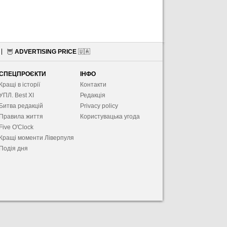
🦉
ADVERTISING PRICE
🇺🇦
СПЕЦПРОЄКТИ
ІНФО
Кращі в історії
Контакти
УПЛ. Best XІ
Редакція
Битва редакцій
Privacy policy
Правила життя
Користувацька угода
Five O'Clock
Кращі моменти Ліверпуля
Подія дня