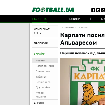
ГОЛОВНА
НОВИНИ
МА
15 ЧЕРВНЯ 2024, 09:44
ЧЕМПІОНАТ
СВІТУ
Карпати посил
Альваресом
ПРОГНОЗИ
Перший новачок від льві
УКРАЇНА
Новини
Розклад. УПЛ
Статистика
Таблиця
Перша ліга
Друга ліга
Кубок
України
АНГЛІЯ