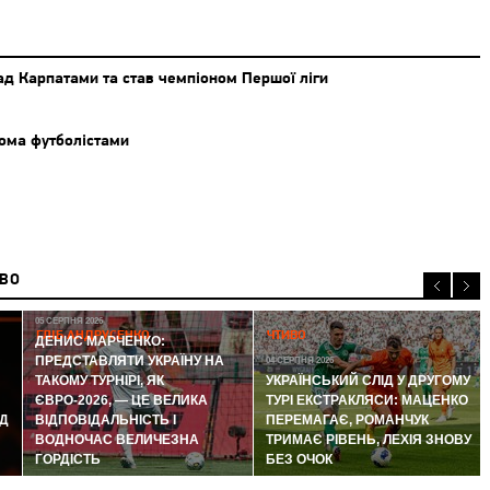
ад Карпатами та став чемпіоном Першої ліги
ьома футболістами
ИВО
05 СЕРПНЯ 2026
ГЛІБ АНДРУСЕНКО
ЧТИВО
ДЕНИС МАРЧЕНКО:
ПРЕДСТАВЛЯТИ УКРАЇНУ НА
04 СЕРПНЯ 2026
ТАКОМУ ТУРНІРІ, ЯК
УКРАЇНСЬКИЙ СЛІД У ДРУГОМУ
ЄВРО-2026, — ЦЕ ВЕЛИКА
ТУРІ ЕКСТРАКЛЯСИ: МАЦЕНКО
Д
ВІДПОВІДАЛЬНІСТЬ І
ПЕРЕМАГАЄ, РОМАНЧУК
ВОДНОЧАС ВЕЛИЧЕЗНА
ТРИМАЄ РІВЕНЬ, ЛЕХІЯ ЗНОВУ
ГОРДІСТЬ
БЕЗ ОЧОК