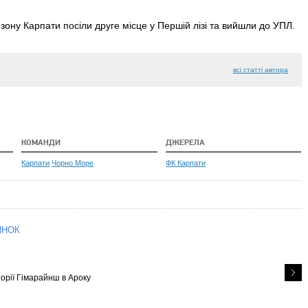
зону Карпати посіли друге місце у Першій лізі та вийшли до УПЛ.
всі статті автора
КОМАНДИ
ДЖЕРЕЛА
Карпати
Чорно Море
ФК Карпати
ИНОК
орії Гімарайнш в Ароку