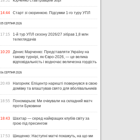
18:51
Юрченко став гравцем Зорі
14:44
Старт зі скоринкою. Підсумки 1-го туру УПЛ
05 СЕРПНЯ 2026
17:15
1-й тур УПЛ сезону 2026/27 зібрав 1,8 млн
телеглядачів
10:20
Денис Марченко: Представляти Україну на
такому турнірі, як Євро-2026, — це велика
відповідальність і водночас величезна гордість
04 СЕРПНЯ 2026
20:49
Нагорняк: Епіцентр нарешті повернувся в свою
домівку та влаштував свято для вболівальників
УКРАЇНА
ЛІГА ЄВРОПИ
ЧЕМ
ЧЕ
18:55
Пономарьов: Ми очікували на складний матч
проти Буковини
31 ЛИПНЯ 2026
ВІСІМ МАТЧІВ — НУЛЬ
29 Л
18:43
Шахтар — серед найкращих клубів світу за
ПЕРЕМОГ: ЯК ДИНАМО, ЛНЗ ТА
НА
31 ЛИПНЯ 2026
грою під пресингом
УПЛ-2026/27. ПРЕДСТАВЛЕННЯ
ПОЛІССЯ ВИСТУПИЛИ НА
ПР
КОМАНД
СТАРТІ ЄВРОКУБКІВ
FO
17:53
Шищенко: Наступні матчі покажуть, на що ми