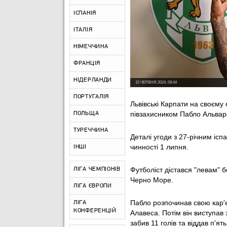
ІСПАНІЯ
ІТАЛІЯ
НІМЕЧЧИНА
ФРАНЦІЯ
НІДЕРЛАНДИ
15 ЧЕРВНЯ 2024, 09:44
ПОРТУГАЛІЯ
Львівські Карпати на своєму 
півзахисником Пабло Альвар
ПОЛЬЩА
ТУРЕЧЧИНА
Деталі угоди з 27-річним іс
чинності 1 липня.
ІНШІ
Футболіст дістався "левам" б
ЛІГА ЧЕМПІОНІВ
Черно Море.
ЛІГА ЄВРОПИ
Пабло розпочинав свою кар'є
ЛІГА
КОНФЕРЕНЦІЙ
Алавеса. Потім він виступав 
забив 11 голів та віддав п'ять