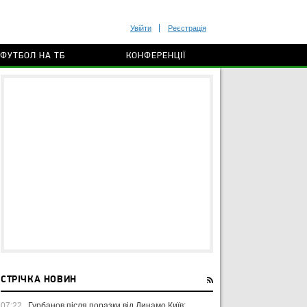
Увійти
Реєстрація
ФУТБОЛ НА ТБ
КОНФЕРЕНЦІЇ
СТРІЧКА НОВИН
07:22
Гурбанов після поразки від Динамо Київ: