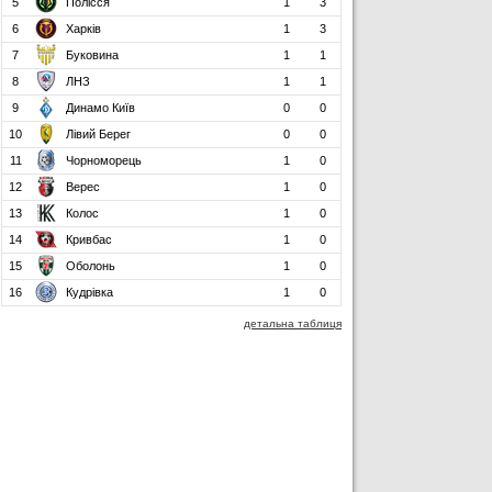
5
Полісся
1
3
6
Харків
1
3
7
Буковина
1
1
8
ЛНЗ
1
1
9
Динамо Київ
0
0
10
Лівий Берег
0
0
11
Чорноморець
1
0
12
Верес
1
0
13
Колос
1
0
14
Кривбас
1
0
15
Оболонь
1
0
16
Кудрівка
1
0
детальна таблиця