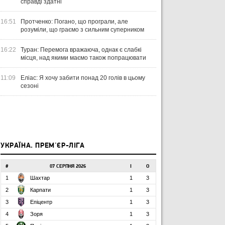
справді здатні
16:51
Протченко: Погано, що програли, але
розуміли, що граємо з сильним суперником
16:22
Туран: Перемога вражаюча, однак є слабкі
місця, над якими маємо також попрацювати
11:09
Еліас: Я хочу забити понад 20 голів в цьому
сезоні
УКРАЇНА. ПРЕМ'ЄР-ЛІГА
#
07 СЕРПНЯ 2026
І
О
1
Шахтар
1
3
2
Карпати
1
3
3
Епіцентр
1
3
4
Зоря
1
3