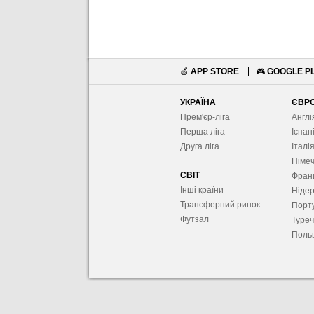
🍏
APP STORE
🎮
GOOGLE P
УКРАЇНА
ЄВР
Прем'єр-ліга
Англі
Перша ліга
Іспан
Друга ліга
Італі
Німе
СВІТ
Фран
Інші країни
Ніде
Трансферний ринок
Порту
Футзал
Туре
Поль