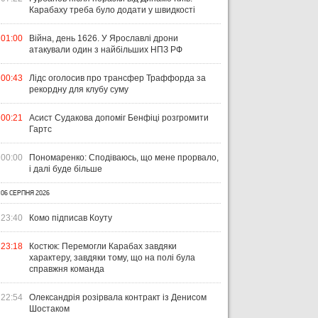
Карабаху треба було додати у швидкості
01:00
Війна, день 1626. У Ярославлі дрони
атакували один з найбільших НПЗ РФ
00:43
Лідс оголосив про трансфер Траффорда за
рекордну для клубу суму
00:21
Асист Судакова допоміг Бенфіці розгромити
Гартс
00:00
Пономаренко: Сподіваюсь, що мене прорвало,
і далі буде більше
06 СЕРПНЯ 2026
23:40
Комо підписав Коуту
23:18
Костюк: Перемогли Карабах завдяки
характеру, завдяки тому, що на полі була
справжня команда
22:54
Олександрія розірвала контракт із Денисом
Шостаком