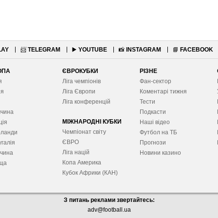
LAY
📨
TELEGRAM
▶️
YOUTUBE
📸
INSTAGRAM
📘
FACEBOOK
ОПА
ЄВРОКУБКИ
РІЗНЕ
я
Ліга чемпіонів
Фан-сектор
ія
Ліга Європ
и
Коментарі тижня
я
Ліга конференцій
Тести
ччина
Подкасти
МІЖНАРОДНІ КУБКИ
ція
Наші відео
Чемпіонат світу
рланди
Футбол на ТБ
ЄВРО
галія
Прогнози
Ліга націй
ччина
Новини казино
Копа Америка
ща
Кубок Африки (КАН)
З питань реклами звертайтесь:
adv@football.ua