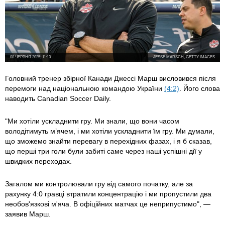
08 ЧЕРВНЯ 2025, 11:10
JESSE MARSCH, GETTY IMAGES
Головний тренер збірної Канади Джессі Марш висловився після
перемоги над національною командою України
(4:2)
. Його слова
наводить Canadian Soccer Daily.
"Ми хотіли ускладнити гру. Ми знали, що вони часом
володітимуть м’ячем, і ми хотіли ускладнити їм гру. Ми думали,
що зможемо знайти перевагу в перехідних фазах, і я б сказав,
що перші три голи були забиті саме через наші успішні дії у
швидких переходах.
Загалом ми контролювали гру від самого початку, але за
рахунку 4:0 гравці втратили концентрацію і ми пропустили два
необов'язкові м'яча. В офіційних матчах це неприпустимо", —
заявив Марш.