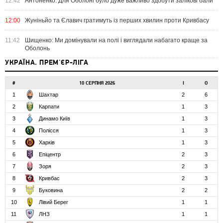
12:42
Антоненко: Для Оболоні було дуже важливо здобути залікові бали
12:00
Жуніньйо та Єлавич гратимуть із перших хвилин проти Кривбасу
11:42
Шищенко: Ми домінували на полі і виглядали набагато краще за
Оболонь
УКРАЇНА. ПРЕМ'ЄР-ЛІГА
#
10 СЕРПНЯ 2026
І
О
1
Шахтар
2
6
2
Карпати
1
3
3
Динамо Київ
1
3
4
Полісся
1
3
5
Харків
1
3
6
Епіцентр
2
3
7
Зоря
2
3
8
Кривбас
2
3
9
Буковина
2
2
10
Лівий Берег
1
1
11
ЛНЗ
1
1