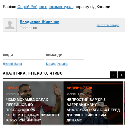
Раніше
Сергій Ребров прокоментував
поразку від Канади.
Владислав Жиряков
всі статті автора
Football.ua
ЛЮДИ
КОМАНДИ
Джессі Марш
Канада
Україна
АНАЛІТИКА, ІНТЕРВ'Ю, ЧТИВО
0
ЧТИВО
АНДРІЙ ШАХОВ
07 СЕРПНЯ 2026
05 СЕРПНЯ 2026
ЧОМУ МОХАМЕД САЛАХ
НЕПРОСТИЙ БАР'ЄР З
ПЕРЕЙШОВ ДО
АЗЕРБАЙДЖАНУ:
ТРАБЗОНСПОРА —
АНАЛІЗУЄМО КАРАБАХ ПЕРЕД
ЧЕТВЕРТОГО ЗА ВЕЛИЧИНОЮ
ДУЕЛЛЮ З КИЇВСЬКИМ
КЛУБУ ТУРЕЧЧИНИ?
ДИНАМО