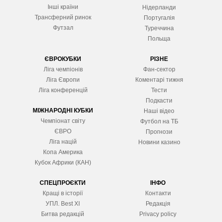
Інші країни
Нідерланди
Трансферний ринок
Португалія
Футзал
Туреччина
Польща
ЄВРОКУБКИ
РІЗНЕ
Ліга чемпіонів
Фан-сектор
Ліга Європ
и
Коментарі тижня
Ліга конференцій
Тести
Подкасти
МІЖНАРОДНІ КУБКИ
Наші відео
Чемпіонат світу
Футбол на ТБ
ЄВРО
Прогнози
Ліга націй
Новини казино
Копа Америка
Кубок Африки (КАН)
СПЕЦПРОЄКТИ
ІНФО
Кращі в історії
Контакти
УПЛ. Best XІ
Редакція
Битва редакцій
Privacy policy