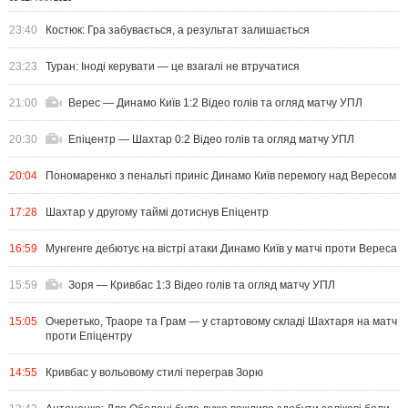
23:40
Костюк: Гра забувається, а результат залишається
23:23
Туран: Іноді керувати — це взагалі не втручатися
21:00
Верес — Динамо Київ 1:2 Відео голів та огляд матчу УПЛ
20:30
Епіцентр — Шахтар 0:2 Відео голів та огляд матчу УПЛ
20:04
Пономаренко з пенальті приніс Динамо Київ перемогу над Вересом
17:28
Шахтар у другому таймі дотиснув Епіцентр
16:59
Мунгенге дебютує на вістрі атаки Динамо Київ у матчі проти Вереса
15:59
Зоря — Кривбас 1:3 Відео голів та огляд матчу УПЛ
15:05
Очеретько, Траоре та Грам — у стартовому складі Шахтаря на матч
проти Епіцентру
14:55
Кривбас у вольовому стилі переграв Зорю