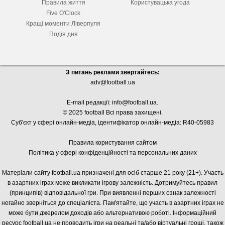
Правила життя
Користувацька угода
Five O'Clock
Кращі моменти Ліверпуля
Подія дня
З питань реклами звертайтесь:
adv@football.ua
E-mail редакції:
info@football.ua
.
© 2025 football Всі права захищені.
Суб'єкт у сфері онлайн-медіа, і
дентифікатор онлайн-медіа: R40-05983
Правила користування сайтом
Політика у сфері конфіденційності та персональних даних
Матеріали сайту football.ua призначені для осіб старше 21 року (21+). Участь
в азартних іграх може викликати ігрову залежність. Дотримуйтесь правил
(принципів) відповідальної гри. При виявленні перших ознак залежності
негайно зверніться до спеціаліста. Пам'ятайте, що участь в азартних іграх не
може бути джерелом доходів або альтернативою роботі. Інформаційний
ресурс football.ua не проводить ігри на реальні та/або віртуальні гроші, також