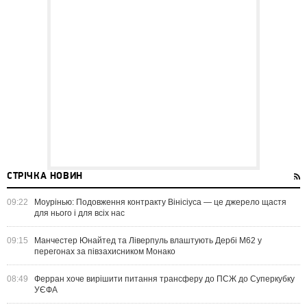
СТРІЧКА НОВИН
09:22
Моурінью: Подовження контракту Вінісіуса — це джерело щастя
для нього і для всіх нас
09:15
Манчестер Юнайтед та Ліверпуль влаштують Дербі M62 у
перегонах за півзахисником Монако
08:49
Ферран хоче вирішити питання трансферу до ПСЖ до Суперкубку
УЄФА