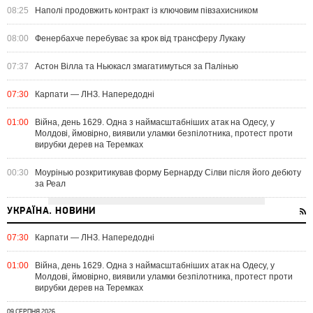
08:25
Наполі продовжить контракт із ключовим півзахисником
08:00
Фенербахче перебуває за крок від трансферу Лукаку
07:37
Астон Вілла та Ньюкасл змагатимуться за Палінью
07:30
Карпати — ЛНЗ. Напередодні
01:00
Війна, день 1629. Одна з наймасштабніших атак на Одесу, у
Молдові, ймовірно, виявили уламки безпілотника, протест проти
вирубки дерев на Теремках
00:30
Моурінью розкритикував форму Бернарду Сілви після його дебюту
за Реал
УКРАЇНА. НОВИНИ
07:30
Карпати — ЛНЗ. Напередодні
01:00
Війна, день 1629. Одна з наймасштабніших атак на Одесу, у
Молдові, ймовірно, виявили уламки безпілотника, протест проти
вирубки дерев на Теремках
09 СЕРПНЯ 2026