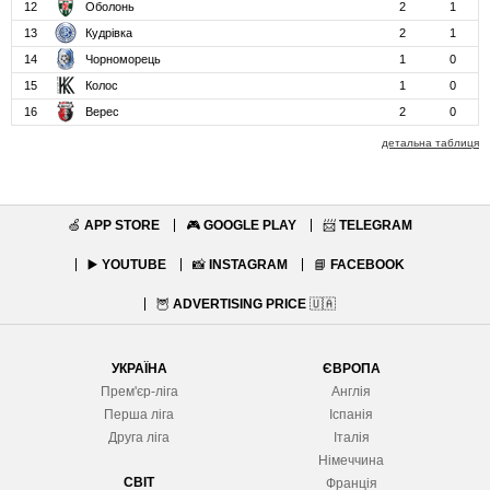
12
Оболонь
2
1
13
Кудрівка
2
1
14
Чорноморець
1
0
15
Колос
1
0
16
Верес
2
0
детальна таблиця
🍏
APP STORE
🎮
GOOGLE PLAY
📨
TELEGRAM
▶️
YOUTUBE
📸
INSTAGRAM
📘
FACEBOOK
🦉
ADVERTISING PRICE
🇺🇦
УКРАЇНА
ЄВРОПА
Прем'єр-ліга
Англія
Перша ліга
Іспанія
Друга ліга
Італія
Німеччина
СВІТ
Франція