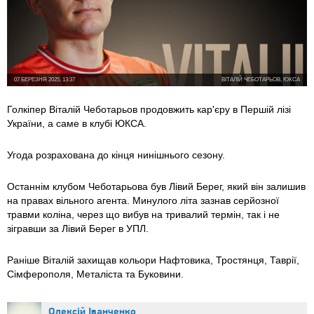
07 БЕРЕЗНЯ 2025, 13:37
ВІТАЛІЙ ЧЕБОТАРЬОВ, ЮКСА
Голкіпер Віталій Чеботарьов продовжить кар'єру в Першій лізі
України, а саме в клубі ЮКСА.
Угода розрахована до кінця нинішнього сезону.
Останнім клубом Чеботарьова був Лівий Берег, який він залишив
на правах вільного агента. М
инулого літа зазнав серйозної
травми коліна, через що вибув на тривалий термін, так і не
зігравши за Лівий Берег в УПЛ.
Раніше Віталій захищав кольори Нафтовика, Тростянця, Таврії,
Сімферополя, Металіста та Буковини.
Олексій Іванченко