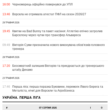
16:00
Чорноморець офіційно повернувся до УПЛ
13:46
Ворскла не отримала атестат ПФЛ на сезон 2026/27
29 ТРАВНЯ 2026
19:45
Квитки на Bad Bunny та пакет насіння: Атлетіко епічно затролив
Барселону через чутки про трансфер Альвареса
09:49
Вікторія Суми призначила нового виконувача обов’язків головного
тренера
28 ТРАВНЯ 2026
17:20
Безсмертний залишив Вікторію та приєднається до тренерського
штабу Динамо
23 ТРАВНЯ 2026
17:46
Перша ліга: перша поразка Буковини, перемоги Лівого Берега та
Металіста, нічиї для Ворскли та Агробізнеса
УКРАЇНА. ПЕРША ЛІГА
#
07 СЕРПНЯ 2026
І
О