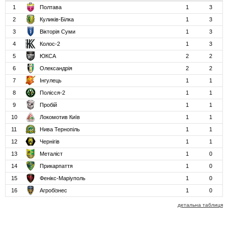
1
Полтава
1
3
2
Куликів-Білка
1
3
3
Вікторія Суми
1
3
4
Колос-2
1
3
5
ЮКСА
2
2
6
Олександрія
2
2
7
Інгулець
1
1
8
Полісся-2
1
1
9
Пробій
1
1
10
Локомотив Київ
1
1
11
Нива Тернопіль
1
1
12
Чернігів
1
1
13
Металіст
1
0
14
Прикарпаття
1
0
15
Фенікс-Маріуполь
1
0
16
Агробізнес
1
0
детальна таблиця