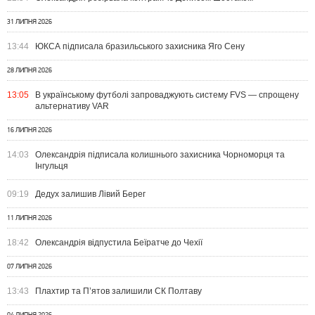
31 ЛИПНЯ 2026
13:44
ЮКСА підписала бразильського захисника Яго Сену
28 ЛИПНЯ 2026
13:05
В українському футболі запроваджують систему FVS — спрощену
альтернативу VAR
16 ЛИПНЯ 2026
14:03
Олександрія підписала колишнього захисника Чорноморця та
Інгульця
09:19
Дедух залишив Лівий Берег
11 ЛИПНЯ 2026
18:42
Олександрія відпустила Беїратче до Чехії
07 ЛИПНЯ 2026
13:43
Плахтир та П’ятов залишили СК Полтаву