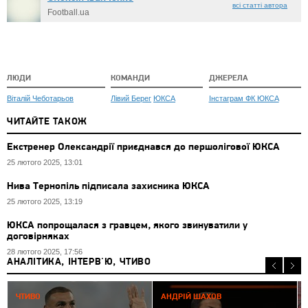
всі статті автора
Football.ua
ЛЮДИ
КОМАНДИ
ДЖЕРЕЛА
Віталій Чеботарьов
Лівий Берег
ЮКСА
Інстаграм ФК ЮКСА
ЧИТАЙТЕ ТАКОЖ
Екстренер Олександрії приєднався до першолігової ЮКСА
25 лютого 2025, 13:01
Нива Тернопіль підписала захисника ЮКСА
25 лютого 2025, 13:19
ЮКСА попрощалася з гравцем, якого звинуватили у
договірняках
28 лютого 2025, 17:56
АНАЛІТИКА, ІНТЕРВ'Ю, ЧТИВО
0
ЧТИВО
АНДРІЙ ШАХОВ