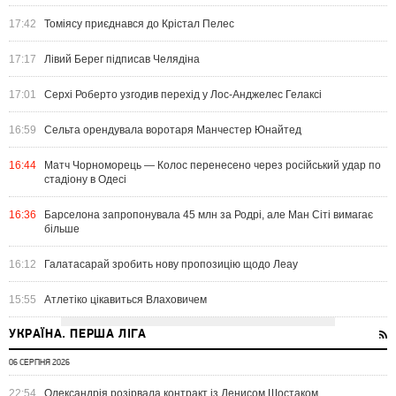
17:42
Томіясу приєднався до Крістал Пелес
17:17
Лівий Берег підписав Челядіна
17:01
Серхі Роберто узгодив перехід у Лос-Анджелес Гелаксі
16:59
Сельта орендувала воротаря Манчестер Юнайтед
16:44
Матч Чорноморець — Колос перенесено через російський удар по
стадіону в Одесі
16:36
Барселона запропонувала 45 млн за Родрі, але Ман Сіті вимагає
більше
16:12
Галатасарай зробить нову пропозицію щодо Леау
15:55
Атлетіко цікавиться Влаховичем
УКРАЇНА. ПЕРША ЛІГА
06 СЕРПНЯ 2026
22:54
Олександрія розірвала контракт із Денисом Шостаком