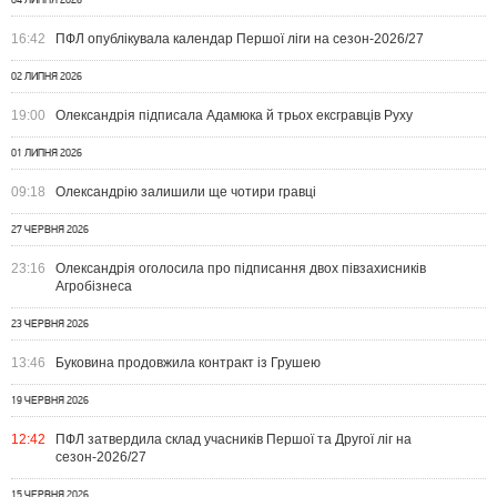
04 ЛИПНЯ 2026
16:42
ПФЛ опублікувала календар Першої ліги на сезон-2026/27
02 ЛИПНЯ 2026
19:00
Олександрія підписала Адамюка й трьох ексгравців Руху
01 ЛИПНЯ 2026
09:18
Олександрію залишили ще чотири гравці
27 ЧЕРВНЯ 2026
23:16
Олександрія оголосила про підписання двох півзахисників
Агробізнеса
23 ЧЕРВНЯ 2026
13:46
Буковина продовжила контракт із Грушею
19 ЧЕРВНЯ 2026
12:42
ПФЛ затвердила склад учасників Першої та Другої ліг на
сезон-2026/27
15 ЧЕРВНЯ 2026