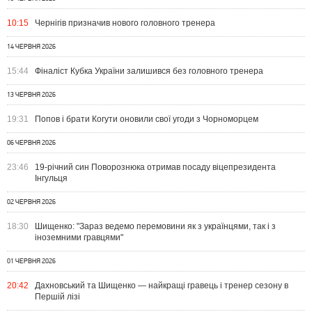
10:15
Чернігів призначив нового головного тренера
14 ЧЕРВНЯ 2026
15:44
Фіналіст Кубка України залишився без головного тренера
13 ЧЕРВНЯ 2026
19:31
Попов і брати Когути оновили свої угоди з Чорноморцем
06 ЧЕРВНЯ 2026
23:46
19-річний син Поворознюка отримав посаду віцепрезидента
Інгульця
02 ЧЕРВНЯ 2026
18:30
Шищенко: "Зараз ведемо перемовини як з українцями, так і з
іноземними гравцями"
01 ЧЕРВНЯ 2026
20:42
Дахновський та Шищенко — найкращі гравець і тренер сезону в
Першій лізі