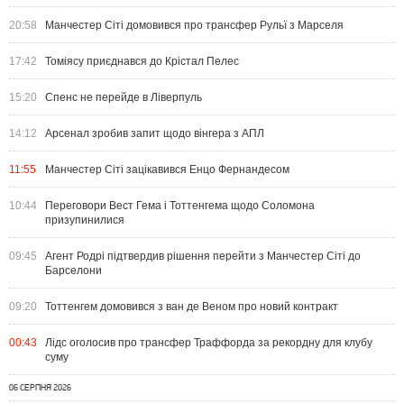
20:58
Манчестер Сіті домовився про трансфер Рульї з Марселя
17:42
Томіясу приєднався до Крістал Пелес
15:20
Спенс не перейде в Ліверпуль
14:12
Арсенал зробив запит щодо вінгера з АПЛ
11:55
Манчестер Сіті зацікавився Енцо Фернандесом
10:44
Переговори Вест Гема і Тоттенгема щодо Соломона
призупинилися
09:45
Агент Родрі підтвердив рішення перейти з Манчестер Сіті до
Барселони
09:20
Тоттенгем домовився з ван де Веном про новий контракт
00:43
Лідс оголосив про трансфер Траффорда за рекордну для клубу
суму
06 СЕРПНЯ 2026