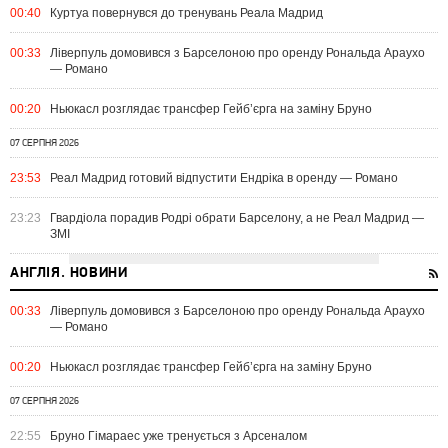
00:40
Куртуа повернувся до тренувань Реала Мадрид
00:33
Ліверпуль домовився з Барселоною про оренду Рональда Араухо
— Романо
00:20
Ньюкасл розглядає трансфер Гейб’єрга на заміну Бруно
07 СЕРПНЯ 2026
23:53
Реал Мадрид готовий відпустити Ендріка в оренду — Романо
23:23
Гвардіола порадив Родрі обрати Барселону, а не Реал Мадрид —
ЗМІ
АНГЛІЯ. НОВИНИ
00:33
Ліверпуль домовився з Барселоною про оренду Рональда Араухо
— Романо
00:20
Ньюкасл розглядає трансфер Гейб’єрга на заміну Бруно
07 СЕРПНЯ 2026
22:55
Бруно Гімараес уже тренується з Арсеналом