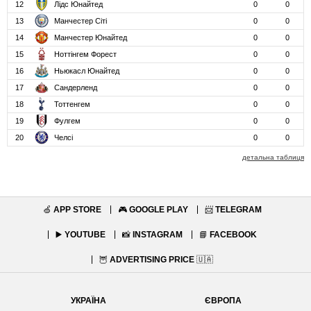
12
Лідс Юнайтед
0
0
13
Манчестер Сіті
0
0
14
Манчестер Юнайтед
0
0
15
Ноттінгем Форест
0
0
16
Ньюкасл Юнайтед
0
0
17
Сандерленд
0
0
18
Тоттенгем
0
0
19
Фулгем
0
0
20
Челсі
0
0
детальна таблиця
🍏
APP STORE
🎮
GOOGLE PLAY
📨
TELEGRAM
▶️
YOUTUBE
📸
INSTAGRAM
📘
FACEBOOK
🦉
ADVERTISING PRICE
🇺🇦
УКРАЇНА
ЄВРОПА