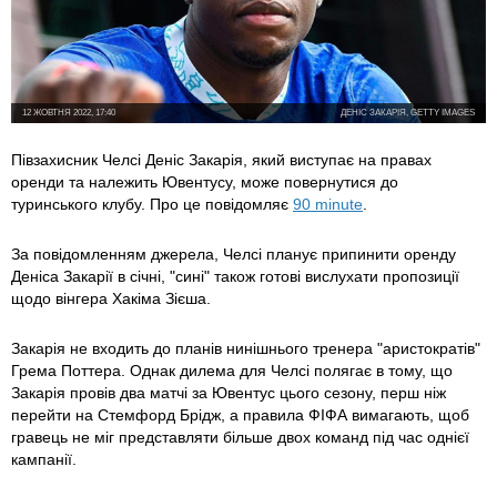
12 ЖОВТНЯ 2022, 17:40
ДЕНІС ЗАКАРІЯ, GETTY IMAGES
Півзахисник Челсі Деніс Закарія, який виступає на правах
оренди та належить Ювентусу, може повернутися до
туринського клубу. Про це повідомляє
90 minute
.
За повідомленням джерела, Челсі планує припинити оренду
Деніса Закарії в січні, "сині" також готові вислухати пропозиції
щодо вінгера Хакіма Зієша.
Закарія не входить до планів нинішнього тренера "аристократів"
Грема Поттера. Однак дилема для Челсі полягає в тому, що
Закарія провів два матчі за Ювентус цього сезону, перш ніж
перейти на Стемфорд Брідж, а правила ФІФА вимагають, щоб
гравець не міг представляти більше двох команд під час однієї
кампанії.