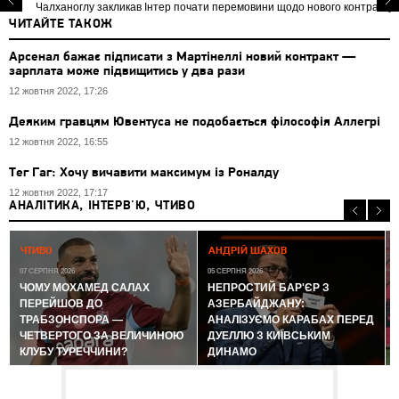
Чалханоглу закликав Інтер почати перемовини щодо нового контракту
ЧИТАЙТЕ ТАКОЖ
Арсенал бажає підписати з Мартінеллі новий контракт —
зарплата може підвищитись у два рази
12 жовтня 2022, 17:26
Деяким гравцям Ювентуса не подобається філософія Аллегрі
12 жовтня 2022, 16:55
Тег Гаг: Хочу вичавити максимум із Роналду
12 жовтня 2022, 17:17
АНАЛІТИКА, ІНТЕРВ'Ю, ЧТИВО
0
ЧТИВО
АНДРІЙ ШАХОВ
07 СЕРПНЯ 2026
05 СЕРПНЯ 2026
ЧОМУ МОХАМЕД САЛАХ
НЕПРОСТИЙ БАР'ЄР З
ПЕРЕЙШОВ ДО
АЗЕРБАЙДЖАНУ:
ТРАБЗОНСПОРА —
АНАЛІЗУЄМО КАРАБАХ ПЕРЕД
ЧЕТВЕРТОГО ЗА ВЕЛИЧИНОЮ
ДУЕЛЛЮ З КИЇВСЬКИМ
КЛУБУ ТУРЕЧЧИНИ?
ДИНАМО