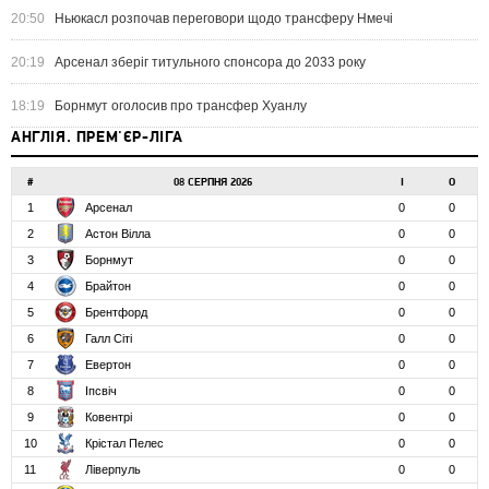
20:50
Ньюкасл розпочав переговори щодо трансферу Нмечі
20:19
Арсенал зберіг титульного спонсора до 2033 року
18:19
Борнмут оголосив про трансфер Хуанлу
АНГЛІЯ. ПРЕМ'ЄР-ЛІГА
#
08 СЕРПНЯ 2026
І
О
1
Арсенал
0
0
2
Астон Вілла
0
0
3
Борнмут
0
0
4
Брайтон
0
0
5
Брентфорд
0
0
6
Галл Сіті
0
0
7
Евертон
0
0
8
Іпсвіч
0
0
9
Ковентрі
0
0
10
Крістал Пелес
0
0
11
Ліверпуль
0
0