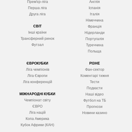
Прем'єр-ліга
Англія
Перша ліга
Іспанія
Друга ліга
Італія
Німеччина
СВІТ
Франція
Інші країни
Нідерланди
Трансферний ринок
Португалія
Футзал
Туреччина
Польща
ЄВРОКУБКИ
РІЗНЕ
Ліга чемпіонів
Фан-сектор
Ліга Європ
и
Коментарі тижня
Ліга конференцій
Тести
Подкасти
МІЖНАРОДНІ КУБКИ
Наші відео
Чемпіонат світу
Футбол на ТБ
ЄВРО
Прогнози
Ліга націй
Новини казино
Копа Америка
Кубок Африки (КАН)