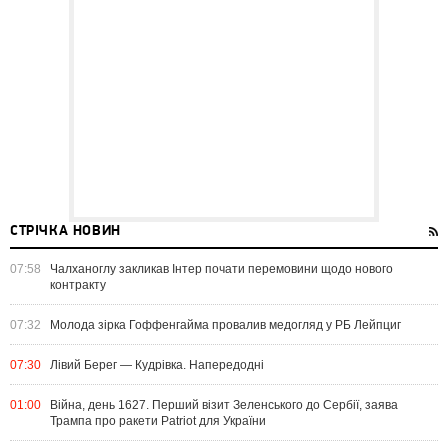
СТРІЧКА НОВИН
07:58
Чалханоглу закликав Інтер почати перемовини щодо нового
контракту
07:32
Молода зірка Гоффенгайма провалив медогляд у РБ Лейпциг
07:30
Лівий Берег — Кудрівка. Напередодні
01:00
Війна, день 1627. Перший візит Зеленського до Сербії, заява
Трампа про ракети Patriot для України