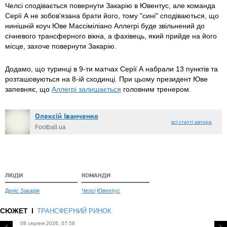
Челсі сподівається повернути Закарію в Ювентус, але команда
Серії А не зобов'язана брати його, тому "сині" сподіваються, що
нинішній коуч Юве Массіміліано Аллегрі буде звільнений до
січневого трансферного вікна, а фахівець, який прийде на його
місце, захоче повернути Закарію.
Додамо, що
туринці в 9-ти матчах Серії А набрали 13 пунктів та
розташовуються на 8-ій сходинці. При цьому президент Юве
запевняє, що
Аллегрі залишається
головним тренером.
Олексій Іванченко
всі статті автора
Football.ua
ЛЮДИ
КОМАНДИ
Деніс Закарія
Челсі
Ювентус
СЮЖЕТ
ТРАНСФЕРНИЙ РИНОК
08 серпня 2026, 07:58