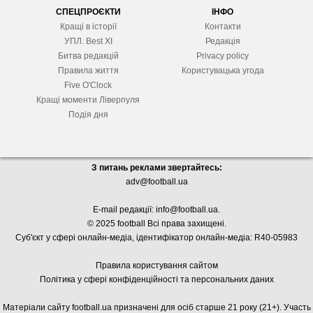
СПЕЦПРОЄКТИ
ІНФО
Кращі в історії
Контакти
УПЛ. Best XІ
Редакція
Битва редакцій
Privacy policy
Правила життя
Користувацька угода
Five O'Clock
Кращі моменти Ліверпуля
Подія дня
З питань реклами звертайтесь:
adv@football.ua
E-mail редакції:
info@football.ua
.
© 2025 football Всі права захищені.
Суб'єкт у сфері онлайн-медіа, і
дентифікатор онлайн-медіа: R40-05983
Правила користування сайтом
Політика у сфері конфіденційності та персональних даних
Матеріали сайту football.ua призначені для осіб старше 21 року (21+). Участь