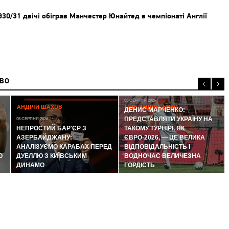
30/31 двічі обіграв Манчестер Юнайтед в чемпіонаті Англії
ИВО
05 СЕРПНЯ 2026
АНДРІЙ ШАХОВ
ГЛІБ АНДРУСЕНКО
ДЕНИС МАРЧЕНКО:
ПРЕДСТАВЛЯТИ УКРАЇНУ НА
05 СЕРПНЯ 2026
НЕПРОСТИЙ БАР'ЄР З
ТАКОМУ ТУРНІРІ, ЯК
АЗЕРБАЙДЖАНУ:
ЄВРО-2026, — ЦЕ ВЕЛИКА
АНАЛІЗУЄМО КАРАБАХ ПЕРЕД
ВІДПОВІДАЛЬНІСТЬ І
Ю
ДУЕЛЛЮ З КИЇВСЬКИМ
ВОДНОЧАС ВЕЛИЧЕЗНА
ДИНАМО
ГОРДІСТЬ