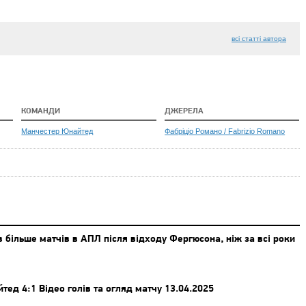
всі статті автора
КОМАНДИ
ДЖЕРЕЛА
Манчестер Юнайтед
Фабріціо Романо / Fabrizio Romano
більше матчів в АПЛ після відходу Фергюсона, ніж за всі роки
д 4:1 Відео голів та огляд матчу 13.04.2025