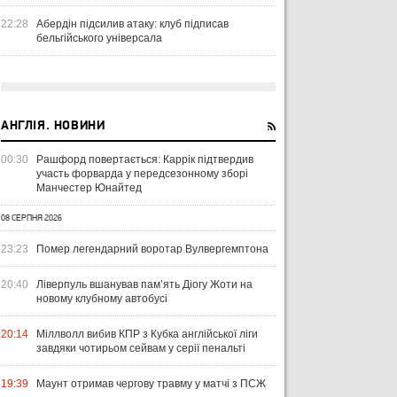
22:28
Абердін підсилив атаку: клуб підписав
бельгійського універсала
АНГЛІЯ. НОВИНИ
00:30
Рашфорд повертається: Каррік підтвердив
участь форварда у передсезонному зборі
Манчестер Юнайтед
08 СЕРПНЯ 2026
23:23
Помер легендарний воротар Вулвергемптона
20:40
Ліверпуль вшанував пам’ять Діогу Жоти на
новому клубному автобусі
20:14
Міллволл вибив КПР з Кубка англійської ліги
завдяки чотирьом сейвам у серії пенальті
19:39
Маунт отримав чергову травму у матчі з ПСЖ