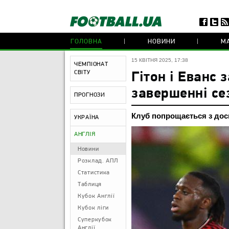
ГОЛОВНА
НОВИНИ
МА
15 КВІТНЯ 2025, 17:38
ЧЕМПІОНАТ
СВІТУ
Гітон і Еванс
завершенні се
ПРОГНОЗИ
Клуб попрощається з дос
УКРАЇНА
АНГЛІЯ
Новини
Розклад. АПЛ
Статистика
Таблиця
Кубок Англії
Кубок ліги
Суперкубок
Англії