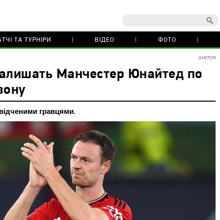
ТЧІ ТА ТУРНІРИ
ВІДЕО
ФОТО
АНГЛІЯ
 залишать Манчестер Юнайтед по
зону
відченими гравцями.