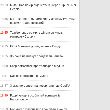
20:13
Мілан має намір підписати вінгера збірної Чилі
Осоріо
19:55
Матч Верес — Динамо Київ у другому турі УПЛ
розсудить Деревінський
19:45
Трабзонспор розкрив фінансові умови
контракту Салаха
19:25
ПСЖ близький до підписання Судзукі
19:15
Жирона не планує продавати Ваната
19:00
Баєр домовився про трансфер Медіни
18:51
Юрченко став гравцем Зорі
18:47
Зіркзе погодився на повернення до Серії А
18:30
Родрі узгодив особистий контракт із
Барселоною
18:19
Борнмут оголосив про трансфер Хуанлу