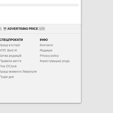
🦉
ADVERTISING PRICE
🇺🇦
СПЕЦПРОЄКТИ
ІНФО
Кращі в історії
Контакти
УПЛ. Best XІ
Редакція
Битва редакцій
Privacy policy
Правила життя
Користувацька угода
Five O'Clock
Кращі моменти Ліверпуля
Подія дня