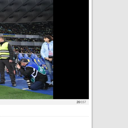
20
/157