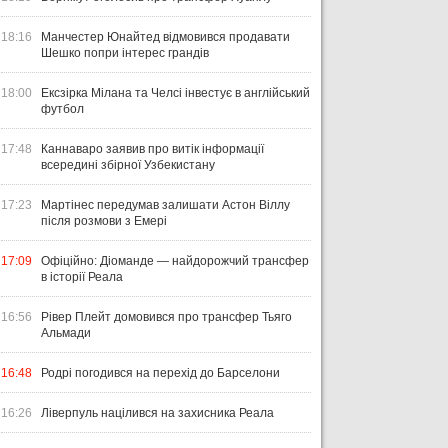
18:16
Манчестер Юнайтед відмовився продавати
Шешко попри інтерес грандів
18:00
Ексзірка Мілана та Челсі інвестує в англійський
футбол
17:48
Каннаваро заявив про витік інформації
всередині збірної Узбекистану
17:23
Мартінес передумав залишати Астон Віллу
після розмови з Емері
17:09
Офіційно: Діоманде — найдорожчий трансфер
в історії Реала
16:56
Рівер Плейт домовився про трансфер Тьяго
Альмади
16:48
Родрі погодився на перехід до Барселони
16:26
Ліверпуль націлився на захисника Реала