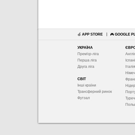
🍏
APP STORE
🎮
GOOGLE P
УКРАЇНА
ЄВР
Прем'єр-ліга
Англі
Перша ліга
Іспан
Друга ліга
Італі
Німе
СВІТ
Фран
Інші країни
Ніде
Трансферний ринок
Порту
Футзал
Туре
Поль