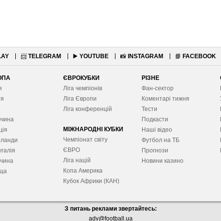
LAY
📨
TELEGRAM
▶️
YOUTUBE
📸
INSTAGRAM
📘
FACEBOOK
ОПА
ЄВРОКУБКИ
РІЗНЕ
я
Ліга чемпіонів
Фан-сектор
ія
Ліга Європ
и
Коментарі тижня
я
Ліга конференцій
Тести
ччина
Подкасти
МІЖНАРОДНІ КУБКИ
ція
Наші відео
Чемпіонат світу
рланди
Футбол на ТБ
ЄВРО
галія
Прогнози
Ліга націй
ччина
Новини казино
Копа Америка
ща
Кубок Африки (КАН)
З питань реклами звертайтесь:
adv@football.ua