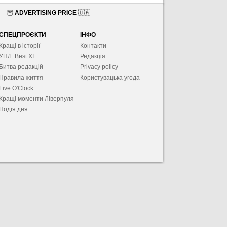
🦉
ADVERTISING PRICE
🇺🇦
СПЕЦПРОЄКТИ
ІНФО
Кращі в історії
Контакти
УПЛ. Best XІ
Редакція
Битва редакцій
Privacy policy
Правила життя
Користувацька угода
Five O'Clock
Кращі моменти Ліверпуля
Подія дня