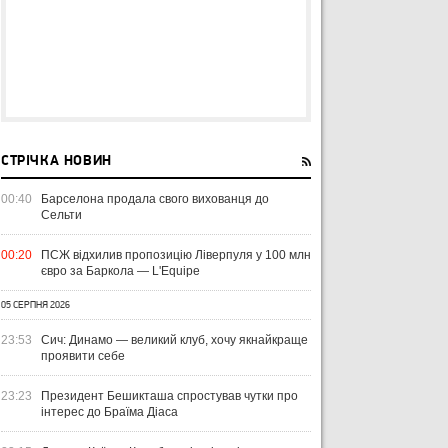
СТРІЧКА НОВИН
00:40
Барселона продала свого вихованця до
Сельти
00:20
ПСЖ відхилив пропозицію Ліверпуля у 100 млн
євро за Баркола — L'Equipe
05 СЕРПНЯ 2026
23:53
Сич: Динамо — великий клуб, хочу якнайкраще
проявити себе
23:23
Президент Бешикташа спростував чутки про
інтерес до Браїма Діаса