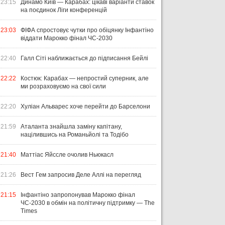
23:15
Динамо Київ — Карабах: цікаві варіанти ставок
на поєдинок Ліги конференцій
23:03
ФІФА спростовує чутки про обіцянку Інфантіно
віддати Марокко фінал ЧС-2030
22:40
Галл Сіті наближається до підписання Бейлі
22:22
Костюк: Карабах — непростий суперник, але
ми розраховуємо на свої сили
22:20
Хуліан Альварес хоче перейти до Барселони
21:59
Аталанта знайшла заміну капітану,
націлившись на Романьйолі та Тодібо
21:40
Маттіас Яйссле очолив Ньюкасл
21:26
Вест Гем запросив Деле Аллі на перегляд
21:15
Інфантіно запропонував Марокко фінал
ЧС-2030 в обмін на політичну підтримку — The
Times