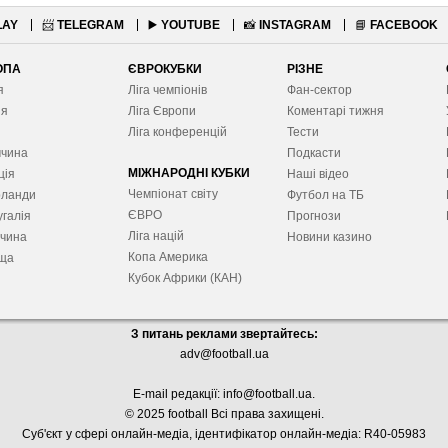
LAY
📨
TELEGRAM
▶️
YOUTUBE
📸
INSTAGRAM
📘
FACEBOOK
ОПА
ЄВРОКУБКИ
РІЗНЕ
я
Ліга чемпіонів
Фан-сектор
ія
Ліга Європ
и
Коментарі тижня
я
Ліга конференцій
Тести
ччина
Подкасти
МІЖНАРОДНІ КУБКИ
ція
Наші відео
Чемпіонат світу
рланди
Футбол на ТБ
ЄВРО
галія
Прогнози
Ліга націй
ччина
Новини казино
Копа Америка
ща
Кубок Африки (КАН)
З питань реклами звертайтесь:
adv@football.ua
E-mail редакції:
info@football.ua
.
© 2025 football Всі права захищені.
Суб'єкт у сфері онлайн-медіа, і
дентифікатор онлайн-медіа: R40-05983