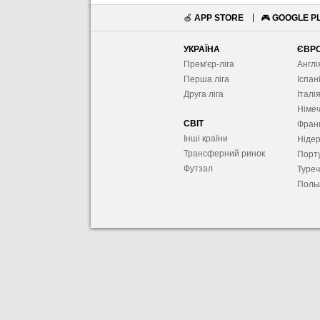
🍏
APP STORE
🎮
GOOGLE P
УКРАЇНА
ЄВР
Прем'єр-ліга
Англі
Перша ліга
Іспан
Друга ліга
Італі
Німе
СВІТ
Фран
Інші країни
Ніде
Трансферний ринок
Порту
Футзал
Туре
Поль