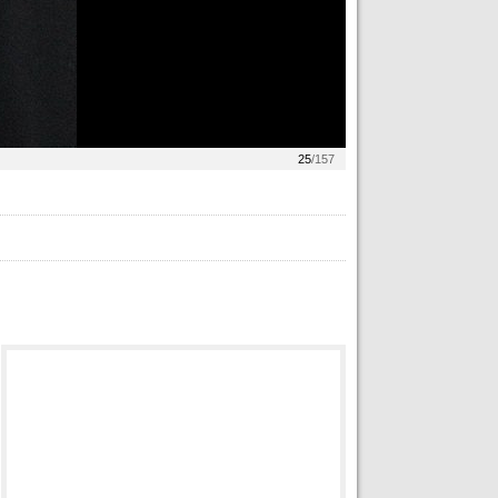
25
/157