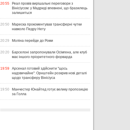
20:55
Реал провів вирішальні переговори з
Вінісіусом: у Мадриді впевнені, що бразилець
залишиться
20:50
Мареска прокоментував трансферні чутки
навколо Педру Нету
20:29
Моліна перейде до Роми
20:20
Барселоні запропонували Осімгена, але клуб
має іншого пріоритетного форварда
19:59
Арсенал готовий здійснити "щось
надзвичайне": Орнштейн розкрив нові деталі
щодо трансферу Вінісіуса
19:50
Манчестер Юнайтед готує велику пропозицію
за Голла