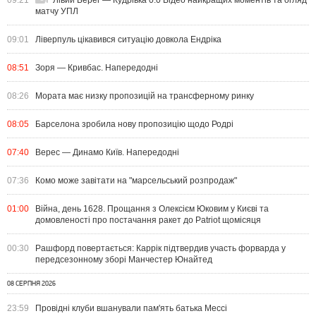
09:21
Лівий Берег — Кудрівка 0:0 Відео найкращих моментів та огляд
матчу УПЛ
09:01
Ліверпуль цікавився ситуацію довкола Ендріка
08:51
Зоря — Кривбас. Напередодні
08:26
Мората має низку пропозицій на трансферному ринку
08:05
Барселона зробила нову пропозицію щодо Родрі
07:40
Верес — Динамо Київ. Напередодні
07:36
Комо може завітати на "марсельський розпродаж"
01:00
Війна, день 1628. Прощання з Олексієм Юковим у Києві та
домовленості про постачання ракет до Patriot щомісяця
00:30
Рашфорд повертається: Каррік підтвердив участь форварда у
передсезонному зборі Манчестер Юнайтед
08 СЕРПНЯ 2026
23:59
Провідні клуби вшанували пам'ять батька Мессі