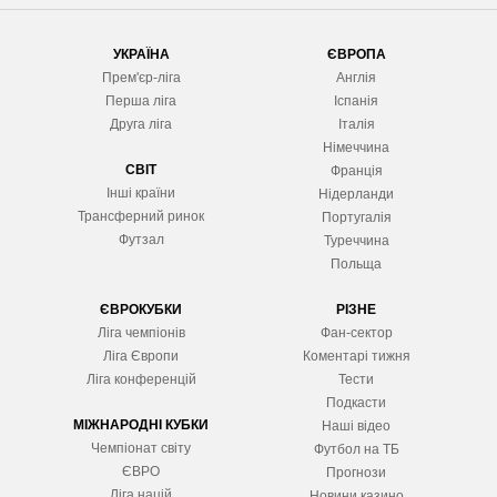
УКРАЇНА
ЄВРОПА
Прем'єр-ліга
Англія
Перша ліга
Іспанія
Друга ліга
Італія
Німеччина
СВІТ
Франція
Інші країни
Нідерланди
Трансферний ринок
Португалія
Футзал
Туреччина
Польща
ЄВРОКУБКИ
РІЗНЕ
Ліга чемпіонів
Фан-сектор
Ліга Європ
и
Коментарі тижня
Ліга конференцій
Тести
Подкасти
МІЖНАРОДНІ КУБКИ
Наші відео
Чемпіонат світу
Футбол на ТБ
ЄВРО
Прогнози
Ліга націй
Новини казино