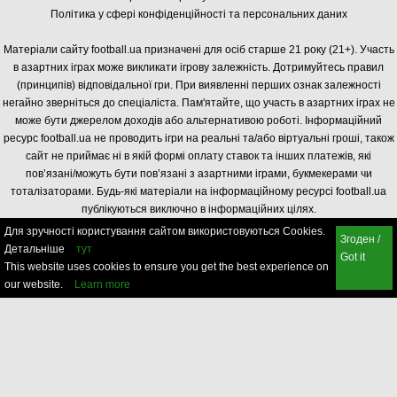
Політика у сфері конфіденційності та персональних даних
Матеріали сайту football.ua призначені для осіб старше 21 року (21+). Участь
в азартних іграх може викликати ігрову залежність. Дотримуйтесь правил
(принципів) відповідальної гри. При виявленні перших ознак залежності
негайно зверніться до спеціаліста. Пам'ятайте, що участь в азартних іграх не
може бути джерелом доходів або альтернативою роботі. Інформаційний
ресурс football.ua не проводить ігри на реальні та/або віртуальні гроші, також
сайт не приймає ні в якій формі оплату ставок та інших платежів, які
пов’язані/можуть бути пов’язані з азартними іграми, букмекерами чи
тоталізаторами. Будь-які матеріали на інформаційному ресурсі football.ua
публікуються виключно в інформаційних цілях.
Для зручності користування сайтом використовуються Cookies.
Згоден /
Детальніше
тут
Got it
This website uses cookies to ensure you get the best experience on
our website.
Learn more