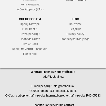
Копа Америка
Кубок Африки (КАН)
СПЕЦПРОЄКТИ
ІНФО
Кращі в історії
Контакти
УПЛ. Best XІ
Редакція
Битва редакцій
Privacy policy
Правила життя
Користувацька угода
Five O'Clock
Кращі моменти Ліверпуля
Подія дня
З питань реклами звертайтесь:
adv@football.ua
E-mail редакції:
info@football.ua
.
© 2025 football Всі права захищені.
Суб'єкт у сфері онлайн-медіа, і
дентифікатор онлайн-медіа: R40-05983
Правила користування сайтом