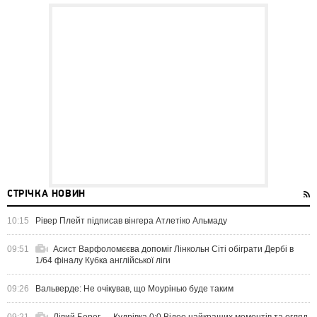
СТРІЧКА НОВИН
10:15
Рівер Плейт підписав вінгера Атлетіко Альмаду
09:51
Асист Варфоломєєва допоміг Лінкольн Сіті обіграти Дербі в
1/64 фіналу Кубка англійської ліги
09:26
Вальверде: Не очікував, що Моурінью буде таким