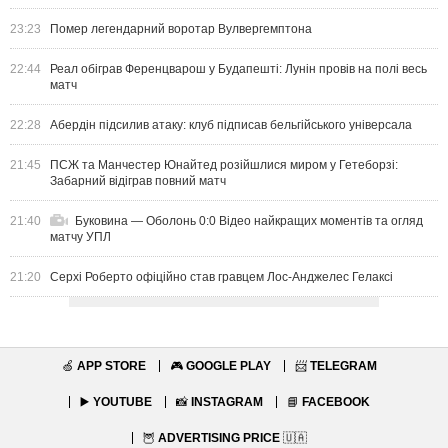
23:23
Помер легендарний воротар Вулвергемптона
22:44
Реал обіграв Ференцварош у Будапешті: Лунін провів на полі весь
матч
22:28
Абердін підсилив атаку: клуб підписав бельгійського універсала
21:45
ПСЖ та Манчестер Юнайтед розійшлися миром у Гетеборзі:
Забарний відіграв повний матч
21:40
Буковина — Оболонь 0:0 Відео найкращих моментів та огляд
матчу УПЛ
21:20
Серхі Роберто офіційно став гравцем Лос-Анджелес Гелаксі
🍏
APP STORE
🎮
GOOGLE PLAY
📨
TELEGRAM
▶️
YOUTUBE
📸
INSTAGRAM
📘
FACEBOOK
🦉
ADVERTISING PRICE
🇺🇦