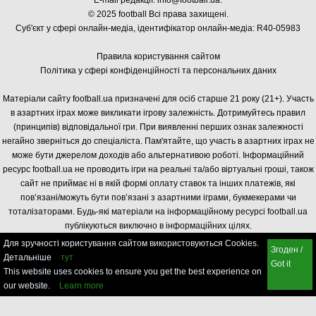
E-mail редакції:
info@football.ua
.
© 2025 football Всі права захищені.
Суб'єкт у сфері онлайн-медіа, і
дентифікатор онлайн-медіа: R40-05983
Правила користування сайтом
Політика у сфері конфіденційності та персональних даних
Матеріали сайту football.ua призначені для осіб старше 21 року (21+). Участь
в азартних іграх може викликати ігрову залежність. Дотримуйтесь правил
(принципів) відповідальної гри. При виявленні перших ознак залежності
негайно зверніться до спеціаліста. Пам'ятайте, що участь в азартних іграх не
може бути джерелом доходів або альтернативою роботі. Інформаційний
ресурс football.ua не проводить ігри на реальні та/або віртуальні гроші, також
сайт не приймає ні в якій формі оплату ставок та інших платежів, які
пов’язані/можуть бути пов’язані з азартними іграми, букмекерами чи
тоталізаторами. Будь-які матеріали на інформаційному ресурсі football.ua
публікуються виключно в інформаційних цілях.
Для зручності користування сайтом використовуються Cookies.
Згоден /
Детальніше
тут
Got it
This website uses cookies to ensure you get the best experience on
our website.
Learn more