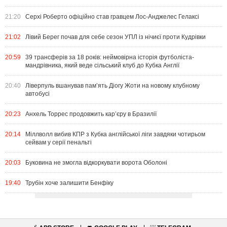
21:20
Серхі Роберто офіційно став гравцем Лос-Анджелес Гелаксі
21:02
Лівий Берег почав для себе сезон УПЛ із нічиєї проти Кудрівки
20:59
39 трансферів за 18 років: неймовірна історія футболіста-
мандрівника, який веде сільський клуб до Кубка Англії
20:40
Ліверпуль вшанував пам’ять Діогу Жоти на новому клубному
автобусі
20:23
Анхель Торрес продовжить кар’єру в Бразилії
20:14
Міллволл вибив КПР з Кубка англійської ліги завдяки чотирьом
сейвам у серії пенальті
20:03
Буковина не змогла відкоркувати ворота Оболоні
19:40
Трубін хоче залишити Бенфіку