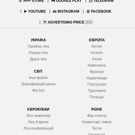
🍏
APP STORE
🎮
GOOGLE PLAY
📨
TELEGRAM
▶️
YOUTUBE
📸
INSTAGRAM
📘
FACEBOOK
🦉
ADVERTISING PRICE
🇺🇦
УКРАЇНА
ЄВРОПА
Прем'єр-ліга
Англія
Перша ліга
Іспанія
Друга ліга
Італія
Німеччина
СВІТ
Франція
Інші країни
Нідерланди
Трансферний ринок
Португалія
Футзал
Туреччина
Польща
ЄВРОКУБКИ
РІЗНЕ
Ліга чемпіонів
Фан-сектор
Ліга Європ
и
Коментарі тижня
Ліга конференцій
Тести
Подкасти