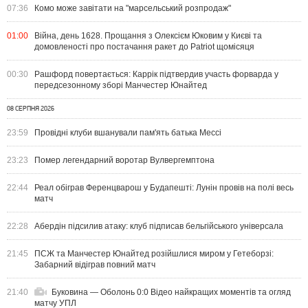
07:36
Комо може завітати на "марсельський розпродаж"
01:00
Війна, день 1628. Прощання з Олексієм Юковим у Києві та
домовленості про постачання ракет до Patriot щомісяця
00:30
Рашфорд повертається: Каррік підтвердив участь форварда у
передсезонному зборі Манчестер Юнайтед
08 СЕРПНЯ 2026
23:59
Провідні клуби вшанували пам'ять батька Мессі
23:23
Помер легендарний воротар Вулвергемптона
22:44
Реал обіграв Ференцварош у Будапешті: Лунін провів на полі весь
матч
22:28
Абердін підсилив атаку: клуб підписав бельгійського універсала
21:45
ПСЖ та Манчестер Юнайтед розійшлися миром у Гетеборзі:
Забарний відіграв повний матч
21:40
Буковина — Оболонь 0:0 Відео найкращих моментів та огляд
матчу УПЛ