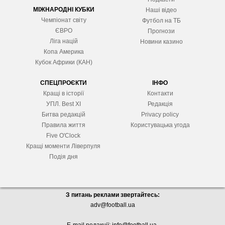
МІЖНАРОДНІ КУБКИ
Наші відео
Чемпіонат світу
Футбол на ТБ
ЄВРО
Прогнози
Ліга націй
Новини казино
Копа Америка
Кубок Африки (КАН)
СПЕЦПРОЄКТИ
ІНФО
Кращі в історії
Контакти
УПЛ. Best XІ
Редакція
Битва редакцій
Privacy policy
Правила життя
Користувацька угода
Five O'Clock
Кращі моменти Ліверпуля
Подія дня
З питань реклами звертайтесь:
adv@football.ua