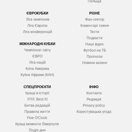
Польща
ЄВРОКУБКИ
РІЗНЕ
Ліга чемпіонів
Фан-сектор
Ліга Європ
и
Коментарі тижня
Ліга конференцій
Тести
Подкасти
МІЖНАРОДНІ КУБКИ
Наші відео
Чемпіонат світу
Футбол на ТБ
ЄВРО
Прогнози
Ліга націй
Новини казино
Копа Америка
Кубок Африки (КАН)
СПЕЦПРОЄКТИ
ІНФО
Кращі в історії
Контакти
УПЛ. Best XІ
Редакція
Битва редакцій
Privacy policy
Правила життя
Користувацька угода
Five O'Clock
Кращі моменти Ліверпуля
Подія дня