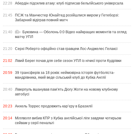
22:28
Абердін підсилив атаку: клуб підписав бельгійського універсала
21:45
ПСЖ та Манчестер Юнайтед розійшлися миром у Гетеборзі:
Забарний відіграв повний матч
21:40
Буковина — Оболонь 0:0 Відео найкращих моментів та огляд
матчу УПЛ
21:20
Серхі Роберто офіційно став гравцем Лос-Анджелес Гелаксі
21:02
Лівий Берег почав для себе сезон УПЛ із нічиєї проти Кудрівки
20:59
39 трансферів за 18 років: неймовірна історія футболіста-
мандрівника, який веде сільський клуб до Кубка Англії
20:40
Ліверпуль вшанував пам’ять Діогу Жоти на новому клубному
автобусі
20:23
Анхель Торрес продовжить кар’єру в Бразилії
20:14
Міллволл вибив КПР з Кубка англійської ліги завдяки чотирьом
сейвам у серії пенальті