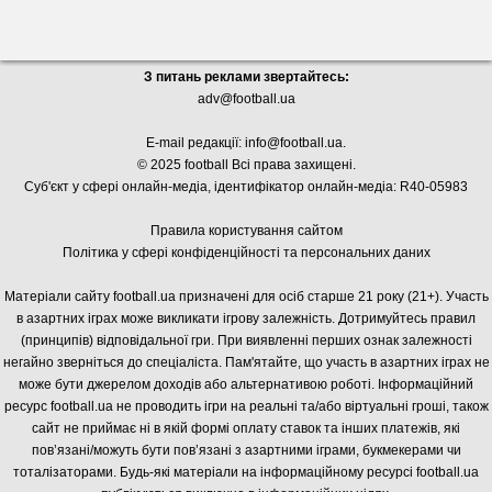
З питань реклами звертайтесь:
adv@football.ua
E-mail редакції:
info@football.ua
.
© 2025 football Всі права захищені.
Суб'єкт у сфері онлайн-медіа, і
дентифікатор онлайн-медіа: R40-05983
Правила користування сайтом
Політика у сфері конфіденційності та персональних даних
Матеріали сайту football.ua призначені для осіб старше 21 року (21+). Участь
в азартних іграх може викликати ігрову залежність. Дотримуйтесь правил
(принципів) відповідальної гри. При виявленні перших ознак залежності
негайно зверніться до спеціаліста. Пам'ятайте, що участь в азартних іграх не
може бути джерелом доходів або альтернативою роботі. Інформаційний
ресурс football.ua не проводить ігри на реальні та/або віртуальні гроші, також
сайт не приймає ні в якій формі оплату ставок та інших платежів, які
пов’язані/можуть бути пов’язані з азартними іграми, букмекерами чи
тоталізаторами. Будь-які матеріали на інформаційному ресурсі football.ua