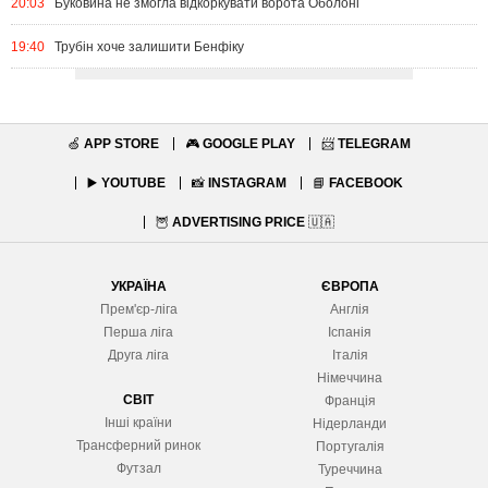
20:03
Буковина не змогла відкоркувати ворота Оболоні
19:40
Трубін хоче залишити Бенфіку
🍏
APP STORE
🎮
GOOGLE PLAY
📨
TELEGRAM
▶️
YOUTUBE
📸
INSTAGRAM
📘
FACEBOOK
🦉
ADVERTISING PRICE
🇺🇦
УКРАЇНА
ЄВРОПА
Прем'єр-ліга
Англія
Перша ліга
Іспанія
Друга ліга
Італія
Німеччина
СВІТ
Франція
Інші країни
Нідерланди
Трансферний ринок
Португалія
Футзал
Туреччина