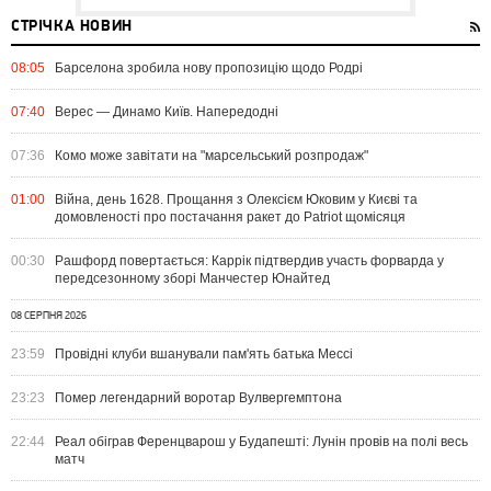
СТРІЧКА НОВИН
08:05
Барселона зробила нову пропозицію щодо Родрі
07:40
Верес — Динамо Київ. Напередодні
07:36
Комо може завітати на "марсельський розпродаж"
01:00
Війна, день 1628. Прощання з Олексієм Юковим у Києві та
домовленості про постачання ракет до Patriot щомісяця
00:30
Рашфорд повертається: Каррік підтвердив участь форварда у
передсезонному зборі Манчестер Юнайтед
08 СЕРПНЯ 2026
23:59
Провідні клуби вшанували пам'ять батька Мессі
23:23
Помер легендарний воротар Вулвергемптона
22:44
Реал обіграв Ференцварош у Будапешті: Лунін провів на полі весь
матч