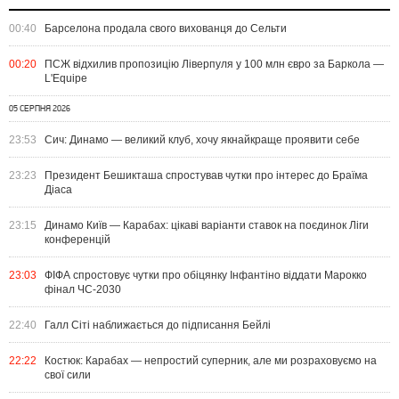
00:40
Барселона продала свого вихованця до Сельти
00:20
ПСЖ відхилив пропозицію Ліверпуля у 100 млн євро за Баркола —
L'Equipe
05 СЕРПНЯ 2026
23:53
Сич: Динамо — великий клуб, хочу якнайкраще проявити себе
23:23
Президент Бешикташа спростував чутки про інтерес до Браїма
Діаса
23:15
Динамо Київ — Карабах: цікаві варіанти ставок на поєдинок Ліги
конференцій
23:03
ФІФА спростовує чутки про обіцянку Інфантіно віддати Марокко
фінал ЧС-2030
22:40
Галл Сіті наближається до підписання Бейлі
22:22
Костюк: Карабах — непростий суперник, але ми розраховуємо на
свої сили