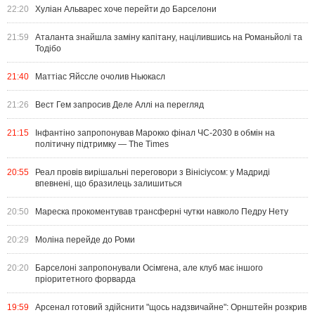
22:20
Хуліан Альварес хоче перейти до Барселони
21:59
Аталанта знайшла заміну капітану, націлившись на Романьйолі та
Тодібо
21:40
Маттіас Яйссле очолив Ньюкасл
21:26
Вест Гем запросив Деле Аллі на перегляд
21:15
Інфантіно запропонував Марокко фінал ЧС-2030 в обмін на
політичну підтримку — The Times
20:55
Реал провів вирішальні переговори з Вінісіусом: у Мадриді
впевнені, що бразилець залишиться
20:50
Мареска прокоментував трансферні чутки навколо Педру Нету
20:29
Моліна перейде до Роми
20:20
Барселоні запропонували Осімгена, але клуб має іншого
пріоритетного форварда
19:59
Арсенал готовий здійснити "щось надзвичайне": Орнштейн розкрив